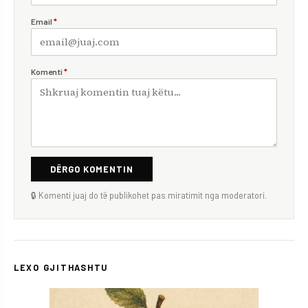
Email
*
Komenti
*
DËRGO KOMENTIN
🔒 Komenti juaj do të publikohet pas miratimit nga moderatori.
LEXO GJITHASHTU