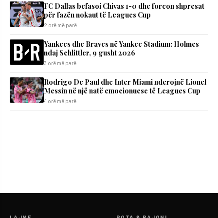
FC Dallas befasoi Chivas 1-0 dhe forcon shpresat
për fazën nokaut të Leagues Cup
2 orë më parë
Yankees dhe Braves në Yankee Stadium: Holmes
ndaj Schlittler, 9 gusht 2026
3 orë më parë
Rodrigo De Paul dhe Inter Miami nderojnë Lionel
Messin në një natë emocionuese të Leagues Cup
4 orë më parë
LAJME
BOTA & RAJONI