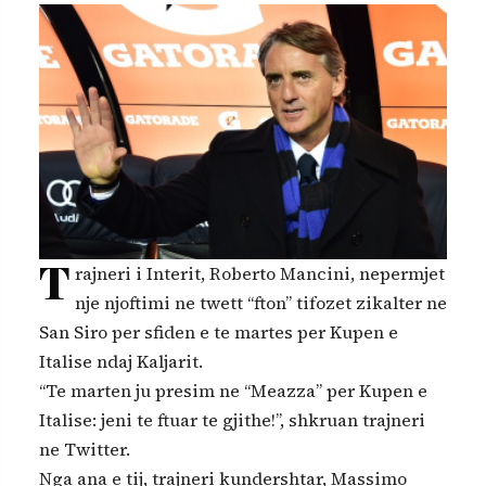
T
rajneri i Interit, Roberto Mancini, nepermjet
nje njoftimi ne twett “fton” tifozet zikalter ne
San Siro per sfiden e te martes per Kupen e
Italise ndaj Kaljarit.
“Te marten ju presim ne “Meazza” per Kupen e
Italise: jeni te ftuar te gjithe!”, shkruan trajneri
ne Twitter.
Nga ana e tij, trajneri kundershtar, Massimo