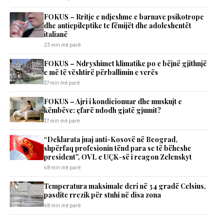
FOKUS – Rritje e ndjeshme e barnave psikotrope
dhe antiepileptike te fëmijët dhe adoleshentët
italianë
23 min më parë
FOKUS – Ndryshimet klimatike po e bëjnë gjithnjë
e më të vështirë përballimin e verës
37 min më parë
FOKUS – Ajri i kondicionuar dhe muskujt e
këmbëve: çfarë ndodh gjatë gjumit?
37 min më parë
“Deklarata juaj anti-Kosovë në Beograd,
shpërfaq profesionin tënd para se të bëheshe
president”, OVL e UÇK-së i reagon Zelenskyt
49 min më parë
Temperatura maksimale deri në 34 gradë Celsius,
pasdite rrezik për stuhi në disa zona
49 min më parë