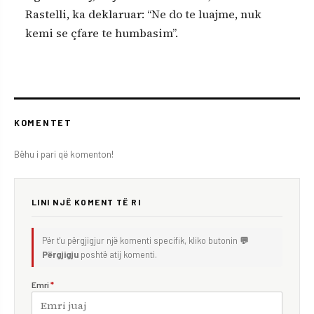
Rastelli, ka deklaruar: “Ne do te luajme, nuk
kemi se çfare te humbasim”.
KOMENTET
Bëhu i pari që komenton!
LINI NJË KOMENT TË RI
Për t'u përgjigjur një komenti specifik, kliko butonin
💬
Përgjigju
poshtë atij komenti.
Emri
*