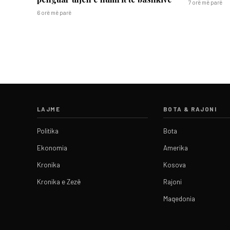
7 orë më parë
6 orë më parë
LAJME
BOTA & RAJONI
Politika
Bota
Ekonomia
Amerika
Kronika
Kosova
Kronika e Zezë
Rajoni
Maqedonia