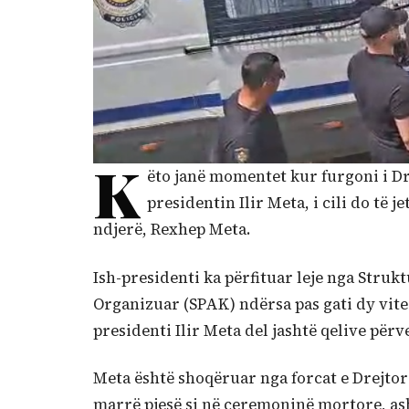
K
ëto janë momentet kur furgoni i Dre
presidentin Ilir Meta, i cili do të 
ndjerë, Rexhep Meta.
Ish-presidenti ka përfituar leje nga Stru
Organizuar (SPAK) ndërsa pas gati dy vite
presidenti Ilir Meta del jashtë qelive përv
Meta është shoqëruar nga forcat e Drejtoris
marrë pjesë si në ceremoninë mortore, ash