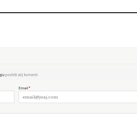
gju
poshtë atij komenti.
Email
*