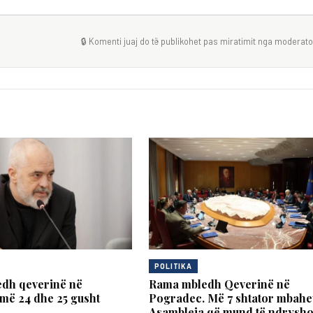
🔒 Komenti juaj do të publikohet pas miratimit nga moderator
POLITIKA
dh qeverinë në
Rama mbledh Qeverinë në
më 24 dhe 25 gusht
Pogradec. Më 7 shtator mbahe
Asambleja që mund të ndrysho