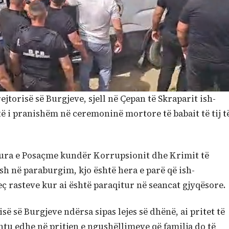
jtorisë së Burgjeve, sjell në Çepan të Skraparit ish-
jetë i pranishëm në ceremoninë mortore të babait të tij t
ktura e Posaçme kundër Korrupsionit dhe Krimit të
sh në paraburgim, kjo është hera e parë që ish-
eç rasteve kur ai është paraqitur në seancat gjyqësore.
ë së Burgjeve ndërsa sipas lejes së dhënë, ai pritet të
tu edhe në pritjen e ngushëllimeve që familja do të