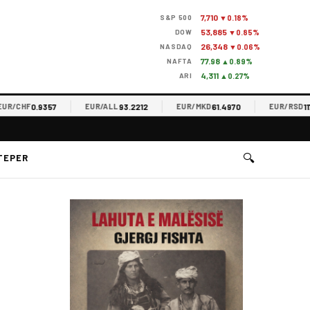
7,710
S&P 500
▼0.18%
53,885
DOW
▼0.85%
26,348
NASDAQ
▼0.06%
77.98
NAFTA
▲0.89%
4,311
ARI
▲0.27%
0.9357
93.2212
61.4970
117.34
CHF
EUR/ALL
EUR/MKD
EUR/RSD
🔍
TEPER