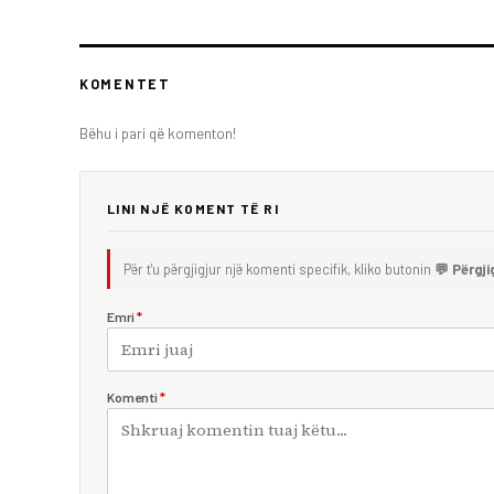
KOMENTET
Bëhu i pari që komenton!
LINI NJË KOMENT TË RI
Për t'u përgjigjur një komenti specifik, kliko butonin
💬 Përgji
Emri
*
Komenti
*