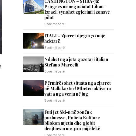
UASHINGTON – SHBA-ja:
Progres në negociatat Liban-
Izrael, synohet zgjerimi i zonave
pilot
5 orë më parë
ITALI – Zjarret djegin 70 mijë
hektarë
5 orë më parë
Ndahet nga jeta gazetari italian
Stefano Marcelli
ë
5 orë më parë
Përmirësohet situata nga zjarret
në Mallakastër! Mbeten aktive 10
vatra nga veriu në jug
5 orë më parë
Futi Jet Ski-n në zonën e
pushuesve, Policia Kufitare
bllokon mjetin dhe gjobit
drejtuesin me 300 mijë lekë
6 orë më parë