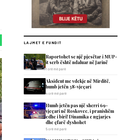
LAJMET E FUNDIT
Raportohet se një pjesëtar i MUP-
it serb është ndaluar në Jarinë
1 orë më parë
Aksident me vdekje në Mirditë,
humb jetën 38-vjeçari
4 orë më parë
Humb jetën pas një sherri 69-
vjeçari në Roskovec, i pranishëm
edhe i biri! Dinamika e ngjarjes
dhe çfarë dyshohet
5 orë më parë