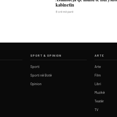
kabinetin
8 orë më parë
SPORT & OPINION
ARTE
Sporti
Arte
Sporti në Botë
Film
Opinion
Libri
Muzikë
Teatër
TV