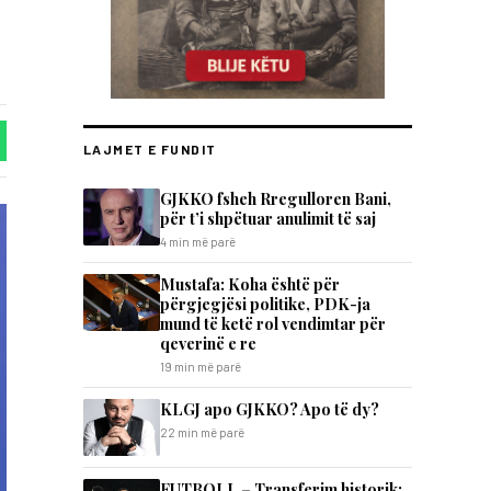
LAJMET E FUNDIT
GJKKO fsheh Rregulloren Bani,
për t’i shpëtuar anulimit të saj
4 min më parë
Mustafa: Koha është për
përgjegjësi politike, PDK-ja
mund të ketë rol vendimtar për
qeverinë e re
19 min më parë
KLGJ apo GJKKO? Apo të dy?
22 min më parë
FUTBOLL – Transferim historik: