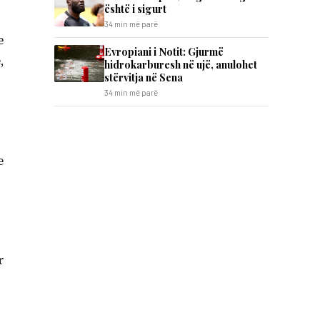
është i sigurt
34 min më parë
e
Evropiani i Notit: Gjurmë
,
hidrokarburesh në ujë, anulohet
stërvitja në Sena
34 min më parë
e
r