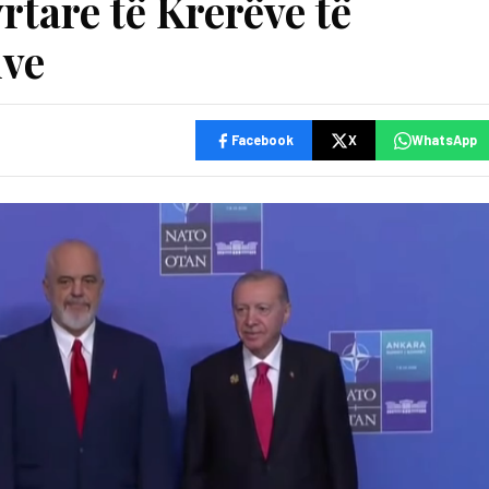
rtare të Krerëve të
ive
Facebook
X
WhatsApp