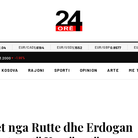
1.6194
1.1552
0.8577
EUR/CAD
EUR/USD
EUR/GBP
EUR/C
3.2000
▼ -1.96%
KOSOVA
RAJONI
SPORTI
OPINION
ARTE
ME 
t nga Rutte dhe Erdogan