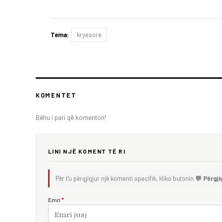
Tema:
kryesore
KOMENTET
Bëhu i pari që komenton!
LINI NJË KOMENT TË RI
Për t'u përgjigjur një komenti specifik, kliko butonin
💬 Përgji
Emri
*