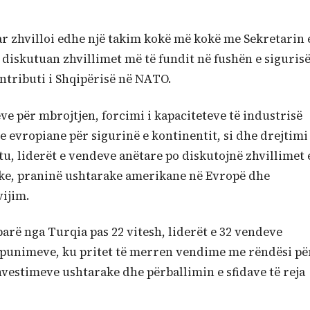
ar zhvilloi edhe një takim kokë më kokë me Sekretarin 
diskutuan zhvillimet më të fundit në fushën e sigurisë
ontributi i Shqipërisë në NATO.
eve për mbrojtjen, forcimi i kapaciteteve të industrisë
ve evropiane për sigurinë e kontinentit, si dhe drejtimi
tu, liderët e vendeve anëtare po diskutojnë zhvillimet 
ike, praninë ushtarake amerikane në Evropë dhe
vijim.
parë nga Turqia pas 22 vitesh, liderët e 32 vendeve
ë punimeve, ku pritet të merren vendime me rëndësi pë
investimeve ushtarake dhe përballimin e sfidave të reja