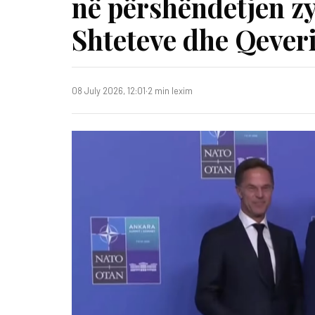
në përshëndetjen zy
Shteteve dhe Qever
08 July 2026, 12:01
·
2 min lexim