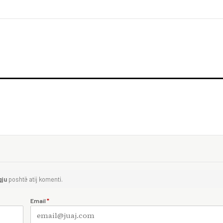
gju
poshtë atij komenti.
Email
*