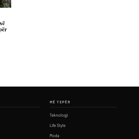
 së
 për
MË TEPËR
Teknologji
Life Style
Moda