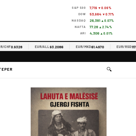
7,719
S&P 500
▼0.06%
53,964
DOW
▼0.71%
26,381
NASDAQ
▲0.07%
77.28
NAFTA
▲2.74%
4,306
ARI
▲0.01%
0.9328
93.2086
61.4970
117.336
HF
EUR/ALL
EUR/MKD
EUR/RSD
🔍
TEPER