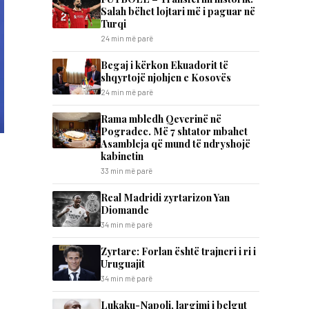
Salah bëhet lojtari më i paguar në
Turqi
24 min më parë
Begaj i kërkon Ekuadorit të
shqyrtojë njohjen e Kosovës
24 min më parë
Rama mbledh Qeverinë në
Pogradec. Më 7 shtator mbahet
Asambleja që mund të ndryshojë
kabinetin
33 min më parë
Real Madridi zyrtarizon Yan
Diomande
34 min më parë
Zyrtare: Forlan është trajneri i ri i
Uruguajit
34 min më parë
Lukaku-Napoli, largimi i belgut