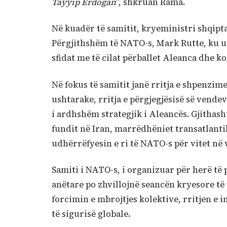
Tayyip Erdogan
”, shkruan Rama.
Në kuadër të samitit, kryeministri shqipt
Përgjithshëm të NATO-s, Mark Rutte, ku u 
sfidat me të cilat përballet Aleanca dhe k
Në fokus të samitit janë rritja e shpenzim
ushtarake, rritja e përgjegjësisë së vende
i ardhshëm strategjik i Aleancës. Gjithash
fundit në Iran, marrëdhëniet transatlant
udhërrëfyesin e ri të NATO-s për vitet në 
Samiti i NATO-s, i organizuar për herë të 
anëtare po zhvillojnë seancën kryesore t
forcimin e mbrojtjes kolektive, rritjen e 
të sigurisë globale.