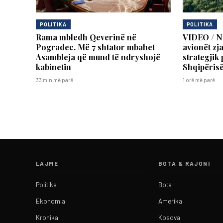
POLITIKA
POLITIKA
Rama mbledh Qeverinë në
VIDEO / Nu
Pogradec. Më 7 shtator mbahet
avionët zja
Asambleja që mund të ndryshojë
strategjik 
kabinetin
Shqipëris
33 min më parë
1 orë më parë
LAJME
BOTA & RAJONI
Politika
Bota
Ekonomia
Amerika
Kronika
Kosova