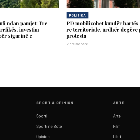
POLITIKA
fi ndan pamjet: Tre
PD mobilizohet kundër hartës
rrfikës, investim
re territoriale, urdhër degëve
për sigurinë e
protesta
ë
2 orë më parë
SPORT & OPINION
ARTE
Sporti
Arte
Sporti në Botë
Film
Opinion
Libri