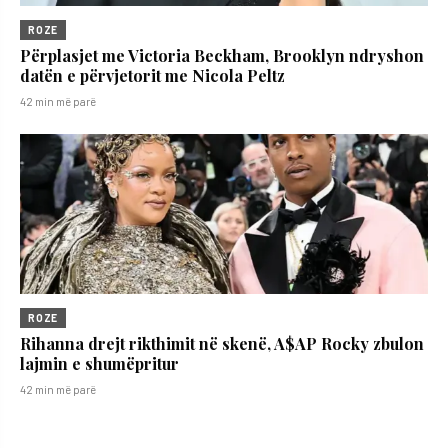
ROZE
Përplasjet me Victoria Beckham, Brooklyn ndryshon
datën e përvjetorit me Nicola Peltz
42 min më parë
ROZE
Rihanna drejt rikthimit në skenë, A$AP Rocky zbulon
lajmin e shumëpritur
42 min më parë