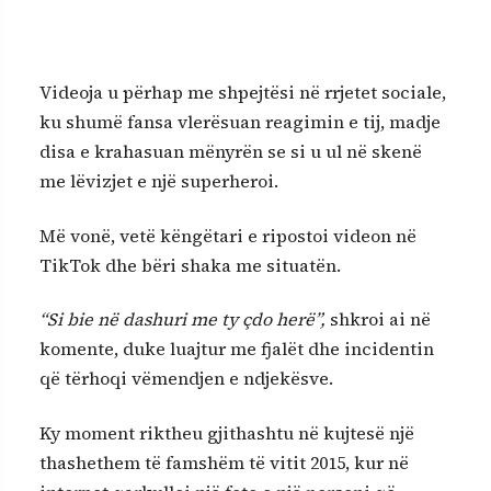
Videoja u përhap me shpejtësi në rrjetet sociale,
ku shumë fansa vlerësuan reagimin e tij, madje
disa e krahasuan mënyrën se si u ul në skenë
me lëvizjet e një superheroi.
Më vonë, vetë këngëtari e ripostoi videon në
TikTok dhe bëri shaka me situatën.
“Si bie në dashuri me ty çdo herë”,
shkroi ai në
komente, duke luajtur me fjalët dhe incidentin
që tërhoqi vëmendjen e ndjekësve.
Ky moment riktheu gjithashtu në kujtesë një
thashethem të famshëm të vitit 2015, kur në