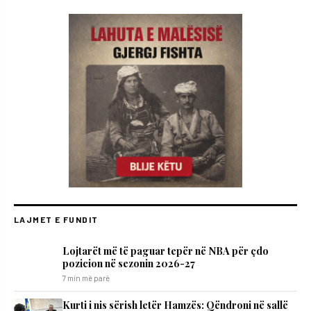
LAJMET E FUNDIT
Lojtarët më të paguar tepër në NBA për çdo
pozicion në sezonin 2026-27
7 min më parë
​Kurti i nis sërish letër Hamzës: Qëndroni në sallë