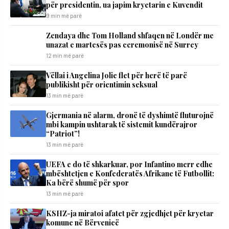
për presidentin, ua japim kryetarin e Kuvendit
9 min më parë
Zendaya dhe Tom Holland shfaqen në Londër me
unazat e martesës pas ceremonisë në Surrey
12 min më parë
Vëllai i Angelina Jolie flet për herë të parë
publikisht për orientimin seksual
13 min më parë
Gjermania në alarm, dronë të dyshimtë fluturojnë
mbi kampin ushtarak të sistemit kundërajror
“Patriot”!
13 min më parë
UEFA e do të shkarkuar, por Infantino merr edhe
mbështetjen e Konfederatës Afrikane të Futbollit:
Ka bërë shumë për spor
13 min më parë
KSHZ-ja miratoi afatet për zgjedhjet për kryetar
komune në Bërvenicë