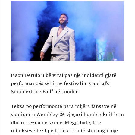
Jason Derulo u bë viral pas një incidenti gjatë
performancës së tij në festivalin “Capital’s
Summertime Ball” në Londër.
Teksa po performonte para mijëra fansave në
stadiumin Wembley, 36-vjeçari humbi ekuilibrin
dhe u rrëzua në skenë. Megjithatë, falë
reflekseve të shpejta, ai arriti të shmangte një