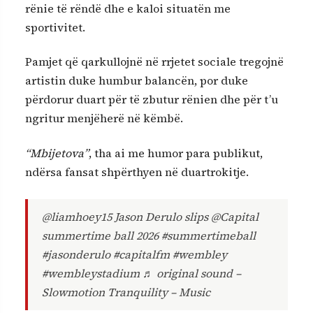
rënie të rëndë dhe e kaloi situatën me
sportivitet.
Pamjet që qarkullojnë në rrjetet sociale tregojnë
artistin duke humbur balancën, por duke
përdorur duart për të zbutur rënien dhe për t’u
ngritur menjëherë në këmbë.
“Mbijetova”
, tha ai me humor para publikut,
ndërsa fansat shpërthyen në duartrokitje.
@liamhoey15
Jason Derulo slips @Capital
summertime ball 2026
#summertimeball
#jasonderulo
#capitalfm
#wembley
#wembleystadium
♬ original sound –
Slowmotion Tranquility – Music