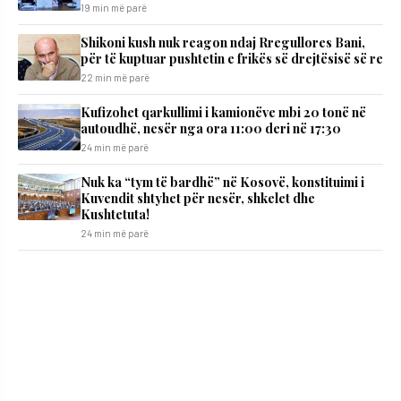
19 min më parë
Shikoni kush nuk reagon ndaj Rregullores Bani,
për të kuptuar pushtetin e frikës së drejtësisë së re
22 min më parë
Kufizohet qarkullimi i kamionëve mbi 20 tonë në
autoudhë, nesër nga ora 11:00 deri në 17:30
24 min më parë
Nuk ka “tym të bardhë” në Kosovë, konstituimi i
Kuvendit shtyhet për nesër, shkelet dhe
Kushtetuta!
24 min më parë