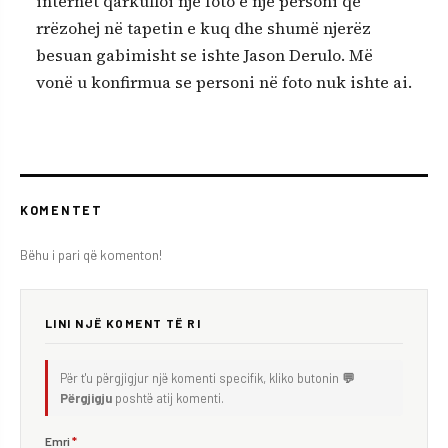
internet qarkulloi një foto e një personi që
rrëzohej në tapetin e kuq dhe shumë njerëz
besuan gabimisht se ishte Jason Derulo. Më
vonë u konfirmua se personi në foto nuk ishte ai.
KOMENTET
Bëhu i pari që komenton!
LINI NJË KOMENT TË RI
Për t'u përgjigjur një komenti specifik, kliko butonin
💬
Përgjigju
poshtë atij komenti.
Emri
*