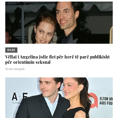
ROZE
Vëllai i Angelina Jolie flet për herë të parë publikisht
për orientimin seksual
13 min më parë