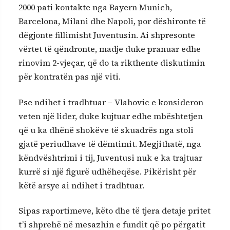
2000 pati kontakte nga Bayern Munich,
Barcelona, Milani dhe Napoli, por dëshironte të
dëgjonte fillimisht Juventusin. Ai shpresonte
vërtet të qëndronte, madje duke pranuar edhe
rinovim 2-vjeçar, që do ta rikthente diskutimin
për kontratën pas një viti.
Pse ndihet i tradhtuar – Vlahovic e konsideron
veten një lider, duke kujtuar edhe mbështetjen
që u ka dhënë shokëve të skuadrës nga stoli
gjatë periudhave të dëmtimit. Megjithatë, nga
këndvështrimi i tij, Juventusi nuk e ka trajtuar
kurrë si një figurë udhëheqëse. Pikërisht për
këtë arsye ai ndihet i tradhtuar.
Sipas raportimeve, këto dhe të tjera detaje pritet
t’i shprehë në mesazhin e fundit që po përgatit