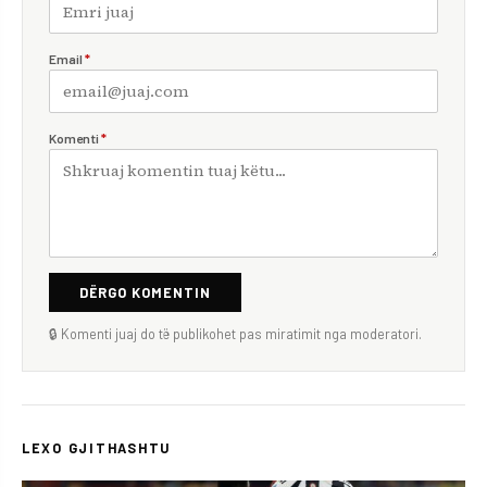
Email
*
Komenti
*
DËRGO KOMENTIN
🔒 Komenti juaj do të publikohet pas miratimit nga moderatori.
LEXO GJITHASHTU