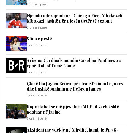
2 orë më parë
Një mbrojtës qendror i Chicago Fire, Mbekezeli
Mbokazi, jashtë për pjesën tjetër të sezonit
2 orë më parë
Stina e pestë
3 orë më parë
Arizona Cardinals mundin Carolina Panthers 20-
17 në Hall of Fame Game
3 orë më parë
Çfarë tha Jaylen Brown për transferimin te 76ers
dhe bashkëpunimin me LeBron James
3 orë më parë
Raportohet se një pjesëtar i MUP-it serb është
ndaluar në Jarinë
5 orë më parë
Aksident me vdekje në Mirditë, humb jetën 38-