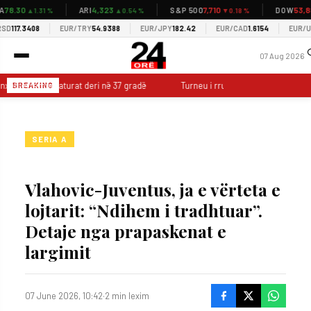
8.30
4,323
7,710
53,88
ARI
S&P 500
DOW
▲1.31 %
▲0.54 %
▼0.18 %
117.3408
EUR/TRY
54.9388
EUR/JPY
182.42
EUR/CAD
1.6154
EUR/USD
07 Aug 2026
 nxehtë, temperaturat deri në 37 gradë
Turneu i rrugës sjell hokejin në Po
BREAKING
SERIA A
Vlahovic-Juventus, ja e vërteta e
lojtarit: “Ndihem i tradhtuar”.
Detaje nga prapaskenat e
largimit
07 June 2026, 10:42
·
2 min lexim