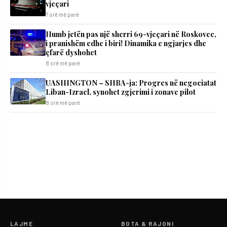
vjeçari
7 orë më parë
Humb jetën pas një sherri 69-vjeçari në Roskovec,
i pranishëm edhe i biri! Dinamika e ngjarjes dhe
çfarë dyshohet
8 orë më parë
UASHINGTON – SHBA-ja: Progres në negociatat
Liban-Izrael, synohet zgjerimi i zonave pilot
8 orë më parë
LAJME
BOTA & RAJONI