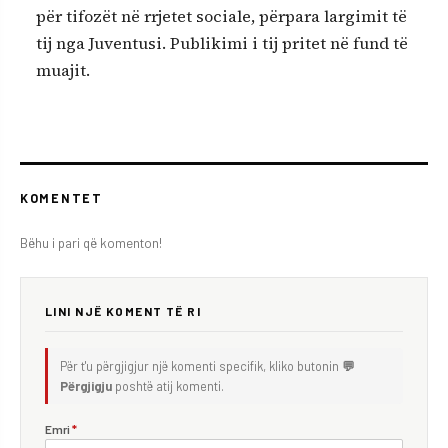
për tifozët në rrjetet sociale, përpara largimit të
tij nga Juventusi. Publikimi i tij pritet në fund të
muajit.
KOMENTET
Bëhu i pari që komenton!
LINI NJË KOMENT TË RI
Për t'u përgjigjur një komenti specifik, kliko butonin
💬
Përgjigju
poshtë atij komenti.
Emri
*