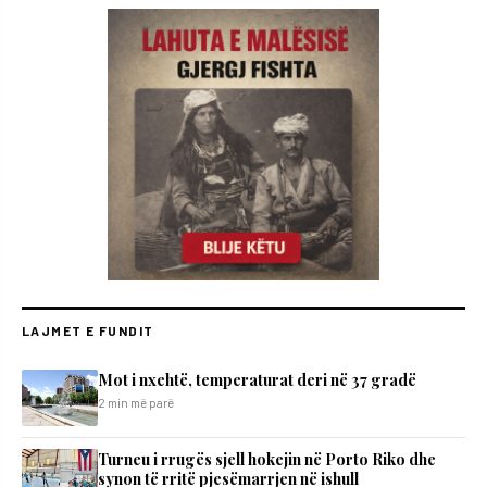
LAJMET E FUNDIT
Mot i nxehtë, temperaturat deri në 37 gradë
2 min më parë
Turneu i rrugës sjell hokejin në Porto Riko dhe
synon të rritë pjesëmarrjen në ishull