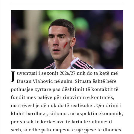
J
uventusi i sezonit 2026/27 nuk do ta ketë më
Dusan Vlahovic në sulm. Situata është bërë
pothuajse zyrtare pas dështimit të kontaktit të
fundit mes palëve për rinovimin e kontratës,
marrëveshje që nuk do të realizohet. Qëndrimi i
klubit bardhezi, sidomos në aspektin ekonomik,
për shkak të kërkesave të larta të sulmuesit
serb, si edhe pakënaqësia e një pjese të dhomës