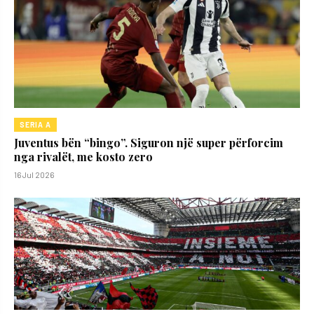
SERIA A
Juventus bën “bingo”. Siguron një super përforcim
nga rivalët, me kosto zero
16 Jul 2026