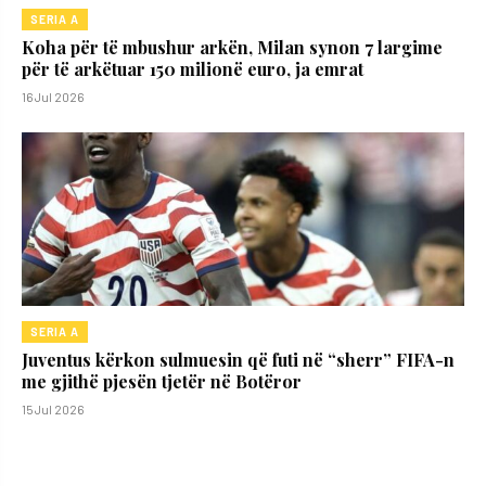
SERIA A
Koha për të mbushur arkën, Milan synon 7 largime
për të arkëtuar 150 milionë euro, ja emrat
16 Jul 2026
SERIA A
Juventus kërkon sulmuesin që futi në “sherr” FIFA-n
me gjithë pjesën tjetër në Botëror
15 Jul 2026