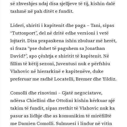
së zhveshjes ndaj disa sjelljeve të tij, kishin dalë
tashmë në pah ditët e fundit.
Lideri, shiriti i kapitenit dhe paga – Tani, sipas
“Tuttosport”, del në dritë edhe versioni i vetë
lojtarit. Disa prapaskena ishin zbuluar më herët,
si fraza “pse duhet të paguhem sa Jonathan
David?”, apo çështja e shiritit të kapitenit. Në
fillim të këtij sezoni, Juventusi nuk e përfshiu
Vlahovic në hierarkinë e kapitenëve, duke
preferuar me radhë Locatelli, Bremer dhe Yildiz.
Comolli dhe rinovimi – Gjatë negociatave,
ndërsa Chiellini dhe Ottolini kishin kërkuar një
takim të fundit, sipas rrethit të Vlahovic nuk ka
pasur as lidhje dhe as komunikim të mirëfilltë
me Damien Comolli. Sulmuesi i lindur në vitin