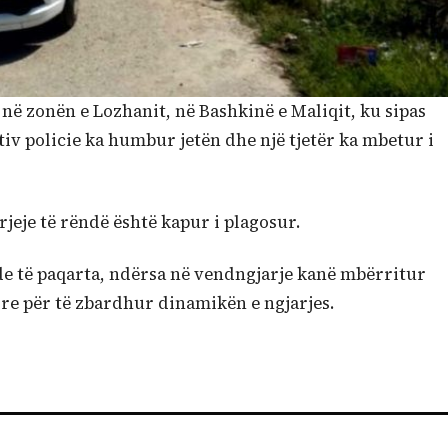
r në zonën e Lozhanit, në Bashkinë e Maliqit, ku sipas
iv policie ka humbur jetën dhe një tjetër ka mbetur i
rjeje të rëndë është kapur i plagosur.
de të paqarta, ndërsa në vendngjarje kanë mbërritur
re për të zbardhur dinamikën e ngjarjes.