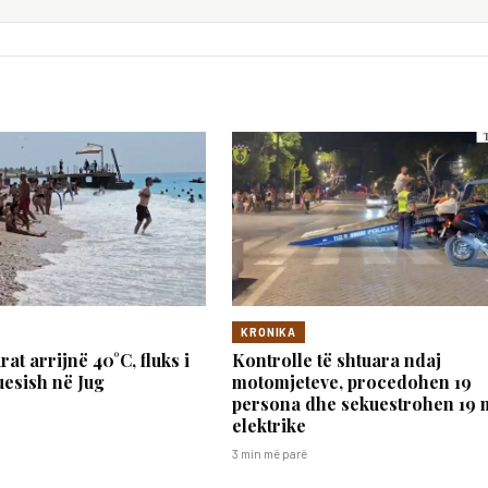
KRONIKA
at arrijnë 40°C, fluks i
Kontrolle të shtuara ndaj
uesish në Jug
motomjeteve, procedohen 19
persona dhe sekuestrohen 19 
elektrike
3 min më parë