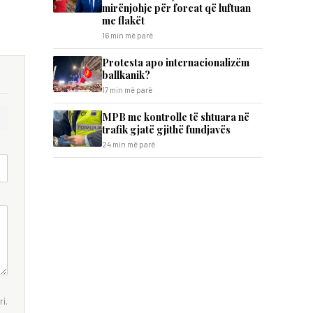
mirënjohje për forcat që luftuan
me flakët
16 min më parë
Protesta apo internacionalizëm
ballkanik?
17 min më parë
MPB me kontrolle të shtuara në
trafik gjatë gjithë fundjavës
24 min më parë
i.