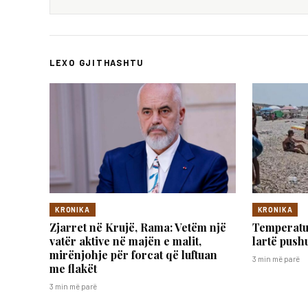
LEXO GJITHASHTU
KRONIKA
KRONIKA
Zjarret në Krujë, Rama: Vetëm një
Temperatur
vatër aktive në majën e malit,
lartë push
mirënjohje për forcat që luftuan
3 min më parë
me flakët
3 min më parë