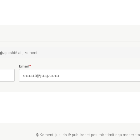
gju
poshtë atij komenti.
Email
*
🔒 Komenti juaj do të publikohet pas miratimit nga moderator