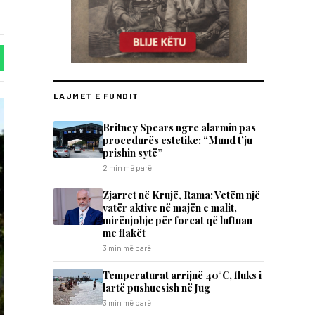
LAJMET E FUNDIT
Britney Spears ngre alarmin pas
procedurës estetike: “Mund t’ju
prishin sytë”
2 min më parë
Zjarret në Krujë, Rama: Vetëm një
vatër aktive në majën e malit,
mirënjohje për forcat që luftuan
me flakët
3 min më parë
Temperaturat arrijnë 40°C, fluks i
lartë pushuesish në Jug
3 min më parë