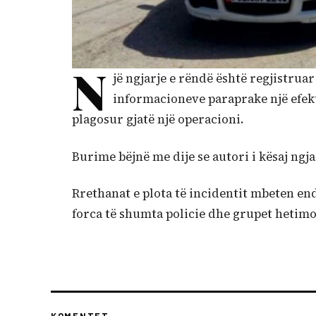
N
jë ngjarje e rëndë është regjistrua
informacioneve paraprake një efekt
plagosur gjatë një operacioni.
Burime bëjnë me dije se autori i kësaj ngja
Rrethanat e plota të incidentit mbeten en
forca të shumta policie dhe grupet hetimo
KOMENTET