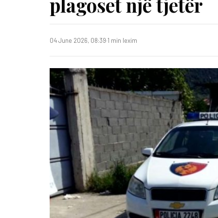
plagoset një tjetër
04 June 2026, 08:39
·
1 min lexim