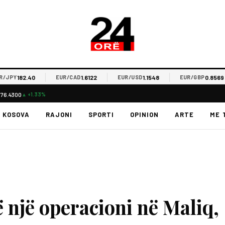
182.40
1.6122
1.1548
0.8569
PY
EUR/CAD
EUR/USD
EUR/GBP
$76.4300
▲ +1.33%
KOSOVA
RAJONI
SPORTI
OPINION
ARTE
ME 
të një operacioni në Maliq,