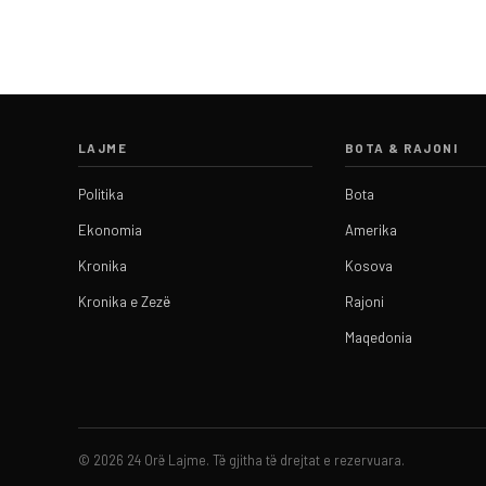
LAJME
BOTA & RAJONI
Politika
Bota
Ekonomia
Amerika
Kronika
Kosova
Kronika e Zezë
Rajoni
Maqedonia
© 2026 24 Orë Lajme. Të gjitha të drejtat e rezervuara.