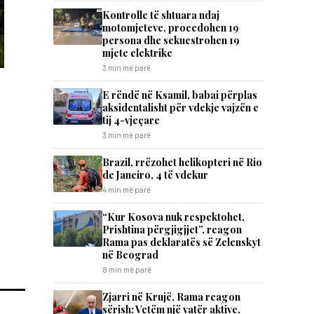
Kontrolle të shtuara ndaj
motomjeteve, procedohen 19
persona dhe sekuestrohen 19
mjete elektrike
3 min më parë
E rëndë në Ksamil, babai përplas
aksidentalisht për vdekje vajzën e
tij 4-vjeçare
3 min më parë
Brazil, rrëzohet helikopteri në Rio
de Janeiro, 4 të vdekur
4 min më parë
“Kur Kosova nuk respektohet,
Prishtina përgjigjjet”, reagon
Rama pas deklaratës së Zelenskyt
në Beograd
8 min më parë
Zjarri në Krujë, Rama reagon
sërish: Vetëm një vatër aktive,