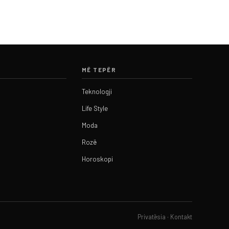
MË TEPËR
Teknologji
Life Style
Moda
Rozë
Horoskopi
Privatësia
·
Kontakt