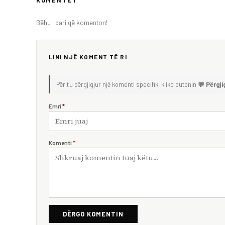
Bëhu i pari që komenton!
LINI NJË KOMENT TË RI
Për t'u përgjigjur një komenti specifik, kliko butonin
💬 Përgji
Emri
*
Komenti
*
DËRGO KOMENTIN