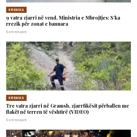
KRONIKA
9 vatra zjarri në vend, Ministria e Mbrojtjes: S’ka
rrezik për zonat e banuara
5 orë më parë
KRONIKA
Tre vatra zjarri në Gramsh, zjarrfikësit përballen me
flakët në terren të vështirë (VIDEO)
5 orë më parë