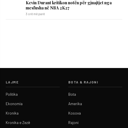
Kevin Durant kritikon notën për gjuajtjet nga
mesfusha në NBA 2K27
3 orë më parë
LAJME
BOTA & RAJONI
Politika
Bota
Ekonomia
Amerika
Kronika
Kosova
Kronika e Zezë
Rajoni