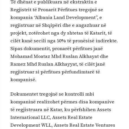
Të dhënat e publikuara në ekstraktin e
Regjistrit të Pronarit Përfitues tregojnë se
kompania “Albania Land Development”, e
regjistruar në Shqipëri dhe e angazhuar në
projekt, zotërohet nga dy shtetas të Katarit, të
cilët kanë secili nga 50% të pronësisë indirekte.
Sipas dokumentit, pronarët përfitues janë
Mohamad Moataz Mhd Ruslan Alkhayat dhe
Ramez Mhd Ruslan Alkhayyat, të cilët janë
regjistruar si përfitues përfundimtarë të
kompanisë.
Dokumentet tregojnë se kontrolli mbi
kompaninë realizohet përmes disa kompanive
të regjistruara në Katar, ku përfshihen Assets
International LLC, Assets Real Estate
Development WLL, Assets Real Estate Ventures