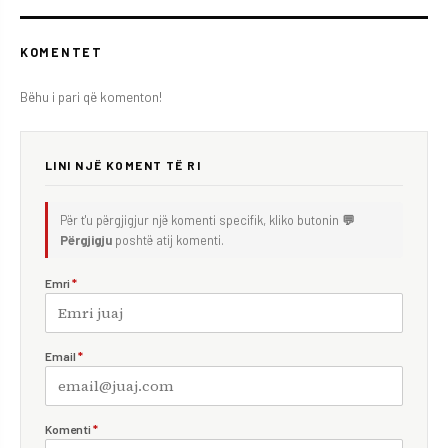
KOMENTET
Bëhu i pari që komenton!
LINI NJË KOMENT TË RI
Për t'u përgjigjur një komenti specifik, kliko butonin
💬
Përgjigju
poshtë atij komenti.
Emri
*
Email
*
Komenti
*