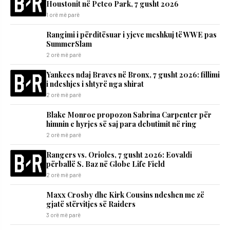
Houstonit në Petco Park, 7 gusht 2026
1 orë më parë
Rangimi i përditësuar i yjeve meshkuj të WWE pas
SummerSlam
2 orë më parë
Yankees ndaj Braves në Bronx, 7 gusht 2026: fillimi
i ndeshjes i shtyrë nga shirat
2 orë më parë
Blake Monroe propozon Sabrina Carpenter për
himnin e hyrjes së saj para debutimit në ring
2 orë më parë
Rangers vs. Orioles, 7 gusht 2026: Eovaldi
përballë S. Baz në Globe Life Field
2 orë më parë
Maxx Crosby dhe Kirk Cousins ndeshen me zë
gjatë stërvitjes së Raiders
3 orë më parë