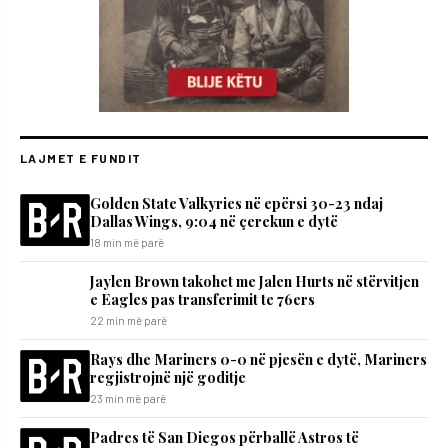
LAJMET E FUNDIT
Golden State Valkyries në epërsi 30-23 ndaj
Dallas Wings, 9:04 në çerekun e dytë
18 min më parë
Jaylen Brown takohet me Jalen Hurts në stërvitjen
e Eagles pas transferimit te 76ers
22 min më parë
Rays dhe Mariners 0-0 në pjesën e dytë, Mariners
regjistrojnë një goditje
23 min më parë
Padres të San Diegos përballë Astros të