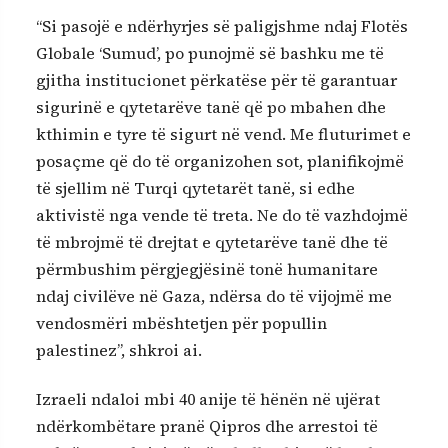
“Si pasojë e ndërhyrjes së paligjshme ndaj Flotës
Globale ‘Sumud’, po punojmë së bashku me të
gjitha institucionet përkatëse për të garantuar
sigurinë e qytetarëve tanë që po mbahen dhe
kthimin e tyre të sigurt në vend. Me fluturimet e
posaçme që do të organizohen sot, planifikojmë
të sjellim në Turqi qytetarët tanë, si edhe
aktivistë nga vende të treta. Ne do të vazhdojmë
të mbrojmë të drejtat e qytetarëve tanë dhe të
përmbushim përgjegjësinë tonë humanitare
ndaj civilëve në Gaza, ndërsa do të vijojmë me
vendosmëri mbështetjen për popullin
palestinez”, shkroi ai.
Izraeli ndaloi mbi 40 anije të hënën në ujërat
ndërkombëtare pranë Qipros dhe arrestoi të