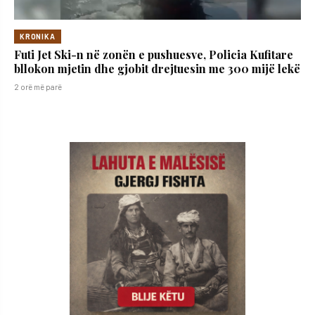
KRONIKA
Futi Jet Ski-n në zonën e pushuesve, Policia Kufitare
bllokon mjetin dhe gjobit drejtuesin me 300 mijë lekë
2 orë më parë