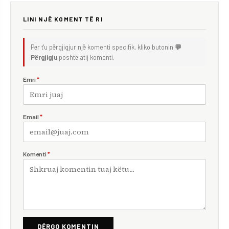
LINI NJË KOMENT TË RI
Për t'u përgjigjur një komenti specifik, kliko butonin
💬
Përgjigju
poshtë atij komenti.
Emri
*
Email
*
Komenti
*
DËRGO KOMENTIN