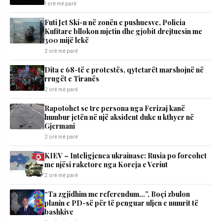
1 orë më parë
Futi Jet Ski-n në zonën e pushuesve, Policia
Kufitare bllokon mjetin dhe gjobit drejtuesin me
300 mijë lekë
2 orë më parë
Dita e 68-të e protestës, qytetarët marshojnë në
rrugët e Tiranës
2 orë më parë
Rapotohet se tre persona nga Ferizaj kanë
humbur jetën në një aksident duke u kthyer në
Gjermani
2 orë më parë
KIEV – Inteligjenca ukrainase: Rusia po forcohet
me njësi raketore nga Koreja e Veriut
2 orë më parë
“Ta zgjidhim me referendum…”, Boçi zbulon
planin e PD-së për të penguar uljen e numrit të
bashkive