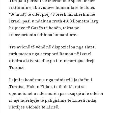
Turqia u përfshi në operacione speciale për
rikthimin e aktivistëve humanitarë të flotës
“Sumud”, të cilët prej 48 orësh mbaheshin në
Izrael, pasi u ndaluan rreth 450 kilometra larg
brigjeve të Gazës të hënën, teksa po
transportonin ndihma humanitare.
Tre avionë të vënë në dispozicion nga shteti
turk morën nga aeroporti Ramon në Izrael
qindra aktivistë dhe po i transportojnë drejt
Turqisë.
Lajmi u konfirmua nga ministri i Jashtëm i
Turqisë, Hakan Fidan, i cili deklaroi se
operacionet u ndërmorën pas asaj që ai e cilësoi
si një ndërhyrje të paligjshme të Izraelit ndaj
Flotiljes Globale të Lirisë.