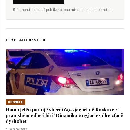
🔒 Komenti juaj do të publikohet pas miratimit nga moderatori.
LEXO GJITHASHTU
KRONIKA
Humb jetën pas një sherri 69-vjeçari në Roskovec, i
pranishëm edhe i biri! Dinamika e ngjarjes dhe çfarë
dyshohet
31 min më parë