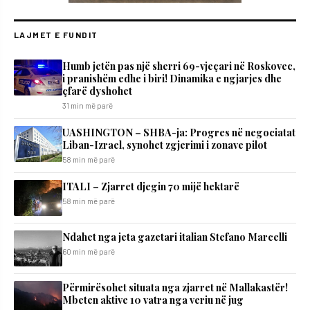
LAJMET E FUNDIT
Humb jetën pas një sherri 69-vjeçari në Roskovec,
i pranishëm edhe i biri! Dinamika e ngjarjes dhe
çfarë dyshohet
31 min më parë
UASHINGTON – SHBA-ja: Progres në negociatat
Liban-Izrael, synohet zgjerimi i zonave pilot
58 min më parë
ITALI – Zjarret djegin 70 mijë hektarë
58 min më parë
Ndahet nga jeta gazetari italian Stefano Marcelli
60 min më parë
Përmirësohet situata nga zjarret në Mallakastër!
Mbeten aktive 10 vatra nga veriu në jug