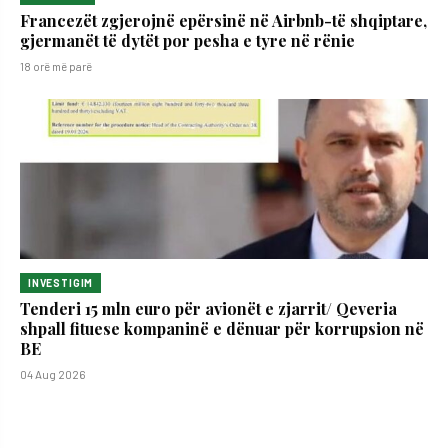
Francezët zgjerojnë epërsinë në Airbnb-të shqiptare,
gjermanët të dytët por pesha e tyre në rënie
18 orë më parë
INVESTIGIM
Tenderi 15 mln euro për avionët e zjarrit/ Qeveria
shpall fituese kompaninë e dënuar për korrupsion në
BE
04 Aug 2026