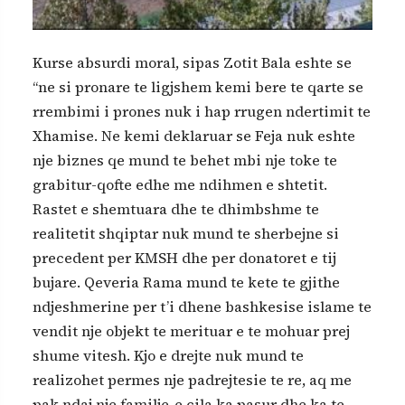
Kurse absurdi moral, sipas Zotit Bala eshte se
“ne si pronare te ligjshem kemi bere te qarte se
rrembimi i prones nuk i hap rrugen ndertimit te
Xhamise. Ne kemi deklaruar se Feja nuk eshte
nje biznes qe mund te behet mbi nje toke te
grabitur-qofte edhe me ndihmen e shtetit.
Rastet e shemtuara dhe te dhimbshme te
realitetit shqiptar nuk mund te sherbejne si
precedent per KMSH dhe per donatoret e tij
bujare. Qeveria Rama mund te kete te gjithe
ndjeshmerine per t’i dhene bashkesise islame te
vendit nje objekt te merituar e te mohuar prej
shume vitesh. Kjo e drejte nuk mund te
realizohet permes nje padrejtesie te re, aq me
pak ndaj nje familje-e cila ka pasur dhe ka te