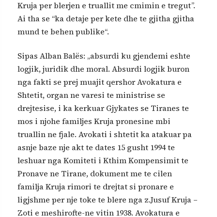
Kruja per blerjen e truallit me cmimin e tregut”.
Ai tha se “ka detaje per kete dhe te gjitha gjitha
mund te behen publike“.
Sipas Alban Balës: „absurdi ku gjendemi eshte
logjik, juridik dhe moral. Absurdi logjik buron
nga fakti se prej muajit qershor Avokatura e
Shtetit, organ ne varesi te ministrise se
drejtesise, i ka kerkuar Gjykates se Tiranes te
mos i njohe familjes Kruja pronesine mbi
truallin ne fjale. Avokati i shtetit ka atakuar pa
asnje baze nje akt te dates 15 gusht 1994 te
leshuar nga Komiteti i Kthim Kompensimit te
Pronave ne Tirane, dokument me te cilen
familja Kruja rimori te drejtat si pronare e
ligjshme per nje toke te blere nga z.Jusuf Kruja –
Zoti e meshirofte-ne vitin 1938. Avokatura e