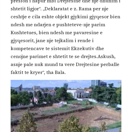
presion i hapur mbi Drejtesine dhe nje dhunim i
shtetit ligjor“. „Deklaratat e z. Rama per nje
ceshtje e cila eshte objekt gjykimi gjyqesor bien
ndesh me ndarjen e pushteteve-nje parim
Kushtetues, bien ndesh me pavaresine e
gjyqesorit, jane nje tejkalim i rende i
kompetencave te sistemit Ekzekutiv dhe
cenojne parimet e shtetit te se drejtes.Askush,
asnje pale nuk mund ta vere Drejtesine perballe
faktit te kryer“, tha Bala.