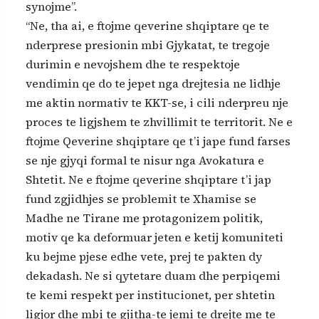
synojme”.
“Ne, tha ai, e ftojme qeverine shqiptare qe te
nderprese presionin mbi Gjykatat, te tregoje
durimin e nevojshem dhe te respektoje
vendimin qe do te jepet nga drejtesia ne lidhje
me aktin normativ te KKT-se, i cili nderpreu nje
proces te ligjshem te zhvillimit te territorit. Ne e
ftojme Qeverine shqiptare qe t’i jape fund farses
se nje gjyqi formal te nisur nga Avokatura e
Shtetit. Ne e ftojme qeverine shqiptare t’i jap
fund zgjidhjes se problemit te Xhamise se
Madhe ne Tirane me protagonizem politik,
motiv qe ka deformuar jeten e ketij komuniteti
ku bejme pjese edhe vete, prej te pakten dy
dekadash. Ne si qytetare duam dhe perpiqemi
te kemi respekt per institucionet, per shtetin
ligjor dhe mbi te gjitha-te jemi te drejte me te