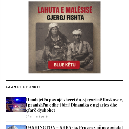
LAJMET E FUNDIT
Humb jetën pas një sherri 69-vjeçari në Roskovec,
i pranishëm edhe i biri! Dinamika e ngjarjes dhe
çfarë dyshohet
34 min më parë
UASHINGTON – SHBA-ja: Progres në negociatat