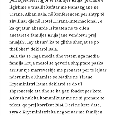
perfaqesuesit ligjor te familjes Kruja, pronare e
ligjshme e truallit kufitar me Namazgjane ne
Tirane, Alban Bala, në konferencen për shtyp të
zhvilluar dje në Hotel „Tirana-Internacional“, e
ka qujatur, absurde „situaten ne te cilen
anetaret e familjes Kruja jane vendosur prej
muajsh“. „Ky absurd ka te gjithe shenjat se po
thellohet“, deklaroi Bala.
Bala tha se „nga media dhe vetem nga media-
familja Kruja mesoi se qeveria shqiptare paska
arritur nje marreveshje me pronaret per te lejuar
ndertimin e Xhamise se Madhe ne Tirane.
Kryeministri Rama deklaroi se do t’i
shpronesoje ata dhe se ka gati fondet per kete.
Askush nuk ka komunikuar me ne si pronare te
tokes, qe prej korrikut 2014. Deri ne kete date,
zyra e Kryeministrit ka negociuar me familjen