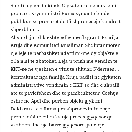
Shtetit synon ta binde Gjykaten se ne nuk jemi
pronare. Kryeministri Rama synon te binde
publikun se pronaret do t’i shpronesoje kundrejt
shperblimit.
Absurdi juridik eshte edhe me flagrant. Familja
Kruja dhe Komuniteti Musliman Shqiptar moren
nje leje te perbashket ndertimi-me dy objekte e
cila nisi te zbatohet. Leja u prish me vendim te
KKT-se ne vjeshten e vitit te shkuar. Ndertuesi i
kontraktuar nga familja Kruja paditi ne gjykaten
administrative vendimin e KKT-se dhe e shpalli
ate te pavlefshem dhe te pambeshtetur. Ceshtja
eshte ne Apel dhe perben objekt gjykimi.
Deklaratat e z.Rama per shpronesimin e nje
prone–mbi te cilen ka nje proces gjyqesor qe
vazhdon dhe nje barre gjyqesore, jane nje