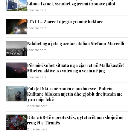
Liban-Izrael, synohet zgjerimi i zonave pilot
1 orë më parë
ITALI – Zjarret djegin 70 mijë hektarë
1 orë më parë
Ndahet nga jeta gazetari italian Stefano Marcelli
1 orë më parë
Përmirësohet situata nga zjarret në Mallakastër!
Mbeten aktive 10 vatra nga veriu në jug
1 orë më parë
Futi Jet Ski-n në zonën e pushuesve, Policia
Kufitare bllokon mjetin dhe gjobit drejtuesin me
300 mijë lekë
2 orë më parë
Dita e 68-të e protestës, qytetarët marshojnë në
rrugët e Tiranës
2 orë më parë