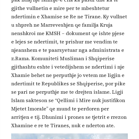
gjithe vullnetin e mire per te mbeshtetur
ndertimin e Xhamise se Re ne Tirane. Ky vullnet
u shpreh ne Marreveshjen qe familja Kruja
nenshkroi me KMSH – dokument qe ishte pjese
e lejes se ndertimit, te prishur me vendim te
njeanshem e te paarsyetuar nga administrata e
z.Rama. Komuniteti Musliman i Shqiperise
gjithashtu eshte i vetedijshem se ndertimi i nje
Xhamie behet ne perputhje jo vetem me ligjin e
ndertimit te Republikes se Shqiperise, por pike
se pari ne perputhje me te drejten islame. Ligji
Islam sakteson se “Qellimi i Mire nuk justifikon
Mjetet Imorale” qe mund te perdoren per
arritjen e tij. Dhunimi i prones se tjetrit e rrezon
Xhamine e re te Tiranes, nuk e nderton ate.