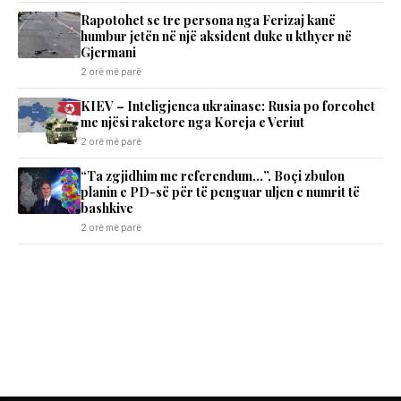
Rapotohet se tre persona nga Ferizaj kanë
humbur jetën në një aksident duke u kthyer në
Gjermani
2 orë më parë
KIEV – Inteligjenca ukrainase: Rusia po forcohet
me njësi raketore nga Koreja e Veriut
2 orë më parë
“Ta zgjidhim me referendum…”, Boçi zbulon
planin e PD-së për të penguar uljen e numrit të
bashkive
2 orë më parë