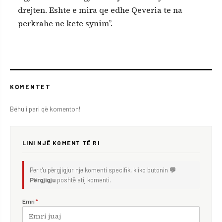
drejten. Eshte e mira qe edhe Qeveria te na
perkrahe ne kete synim”.
KOMENTET
Bëhu i pari që komenton!
LINI NJË KOMENT TË RI
Për t'u përgjigjur një komenti specifik, kliko butonin
💬
Përgjigju
poshtë atij komenti.
Emri
*