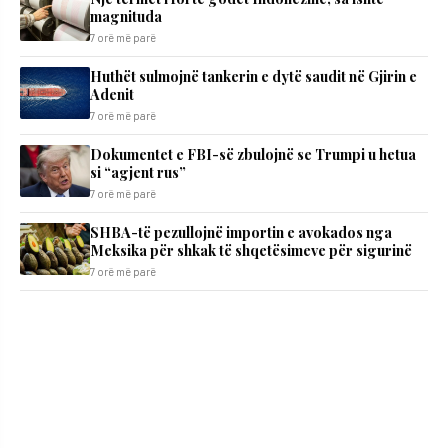
magnituda
7 orë më parë
Huthët sulmojnë tankerin e dytë saudit në Gjirin e
Adenit
7 orë më parë
Dokumentet e FBI-së zbulojnë se Trumpi u hetua
si “agjent rus”
7 orë më parë
SHBA-të pezullojnë importin e avokados nga
Meksika për shkak të shqetësimeve për sigurinë
7 orë më parë