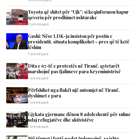
Toyota që shitet për “Ujk”: si keqinformon hapur
qeveria për prodhimet ushtarake
3 orë më parë
Gashi: Nëse LDK-ja insiston për postin e
presidentit, situata komplikohet – pres që të ketë
lëshim
7 orë më parë
Dita e 67-të e protestës në Tiranë, qytetarët
marshojnë pas fjalimeve para Kryeministrisë
7 orë më parë
Përfshihet nga flakët një automjet në Tiranë,
dyshimet e para
7 orë më parë
Gjykata gjermane dënon 8 adoleshentë për sulme
ndaj refugjatëve dhe aktivistëve
7 orë më parë
Një tërmet i fortë godet Indonezinë, sa ishte