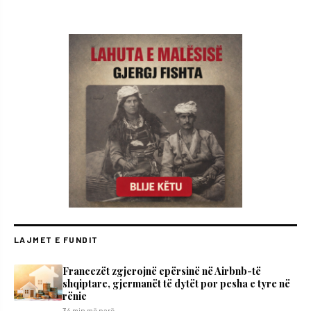
LAJMET E FUNDIT
Francezët zgjerojnë epërsinë në Airbnb-të
shqiptare, gjermanët të dytët por pesha e tyre në
rënie
34 min më parë