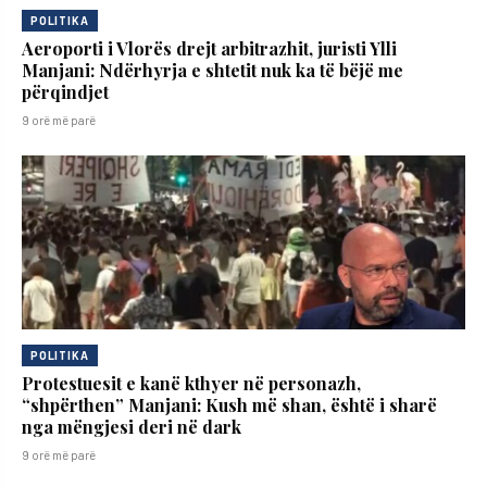
POLITIKA
Aeroporti i Vlorës drejt arbitrazhit, juristi Ylli
Manjani: Ndërhyrja e shtetit nuk ka të bëjë me
përqindjet
9 orë më parë
POLITIKA
Protestuesit e kanë kthyer në personazh,
“shpërthen” Manjani: Kush më shan, është i sharë
nga mëngjesi deri në dark
9 orë më parë