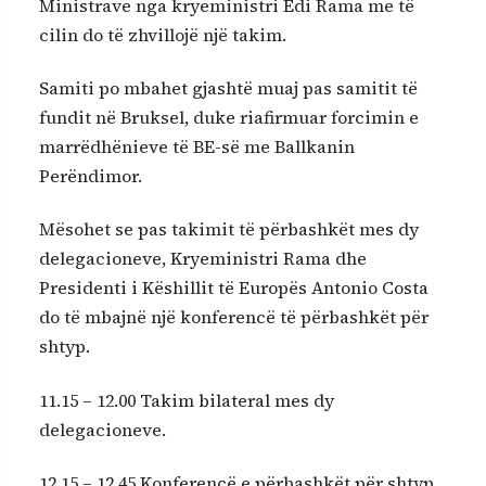
Ministrave nga kryeministri Edi Rama me të
cilin do të zhvillojë një takim.
Samiti po mbahet gjashtë muaj pas samitit të
fundit në Bruksel, duke riafirmuar forcimin e
marrëdhënieve të BE-së me Ballkanin
Perëndimor.
Mësohet se pas takimit të përbashkët mes dy
delegacioneve, Kryeministri Rama dhe
Presidenti i Këshillit të Europës Antonio Costa
do të mbajnë një konferencë të përbashkët për
shtyp.
11.15 – 12.00 Takim bilateral mes dy
delegacioneve.
12.15 – 12.45 Konferencë e përbashkët për shtyp.