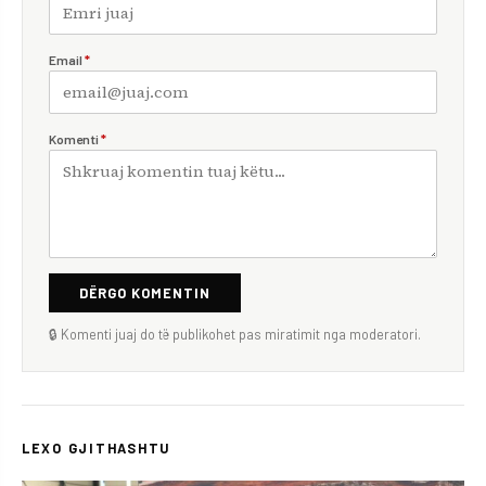
Email
*
Komenti
*
DËRGO KOMENTIN
🔒 Komenti juaj do të publikohet pas miratimit nga moderatori.
LEXO GJITHASHTU