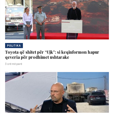
POLITIKA
Toyota që shitet për “Ujk”: si keqinformon hapur
qeveria për prodhimet ushtarake
3 orë më parë