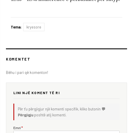
Tema:
kryesore
KOMENTET
Bëhu i pari që komenton!
LINI NJË KOMENT TË RI
Për t'u përgjigjur një komenti specifik, kliko butonin
💬
Përgjigju
poshtë atij komenti.
Emri
*