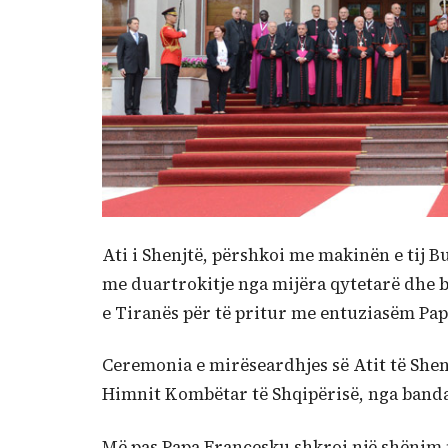
Ati i Shenjtë, përshkoi me makinën e tij
me duartrokitje nga mijëra qytetarë dhe b
e Tiranës për të pritur me entuziasëm Pap
Ceremonia e mirëseardhjes së Atit të Shen
Himnit Kombëtar të Shqipërisë, nga banda
Më pas Papa Françesku shkroi një shënim n