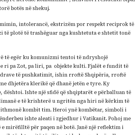
torë botës në shekuj.
mimin, intolerancë, ekstrizëm por respekt reciprok të
 të plotë të trashëguar nga kushtetuta e shtetit tonë
urë të egër ku komunizmi tentoi të ndryshojë
ri pa Zot, pa liri, pa objekte kulti. Fjalët e fundit të
drave të pushkatimit, ishin rroftë Shqipëria, rroftë
 me dhjetëra klerikë që dhanë jetën e tyre. Ky
 dështoi. Ishte një sfidë që shqiptarët e përballuan të
yslimanë e të krishterë u ngritën nga hiri në kërkim të
 gjithmonë kombit tim. Heroi ynë kombëtar, simboli i
ënderbeu ishte aleati i zgjedhur i Vatikanit. Pohoj me
 e mirëfilltë për paqen në botë. Janë një reflektim i