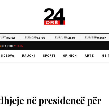
2.42
1.6154
1.1530
0.8567
EUR/CAD
EUR/USD
EUR/GBP
E
L
$73.0200
▼ -1.1%
KOSOVA
RAJONI
SPORTI
OPINION
ARTE
ME 
hjeje në presidencë për