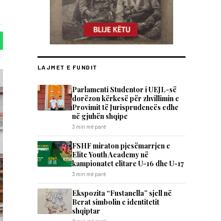
LAJMET E FUNDIT
Parlamenti Studentor i UEJL-së
dorëzon kërkesë për zhvillimin e
Provimit të Jurisprudencës edhe
në gjuhën shqipe
3 min më parë
FSHF miraton pjesëmarrjen e
Elite Youth Academy në
kampionatet elitare U-16 dhe U-17
3 min më parë
Ekspozita “Fustanella” sjell në
Berat simbolin e identitetit
shqiptar