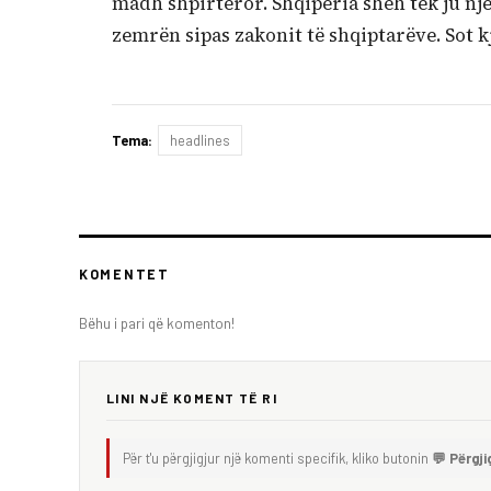
madh shpirtëror. Shqipëria sheh tek ju një 
zemrën sipas zakonit të shqiptarëve. Sot kj
Tema:
headlines
KOMENTET
Bëhu i pari që komenton!
LINI NJË KOMENT TË RI
Për t'u përgjigjur një komenti specifik, kliko butonin
💬 Përgji