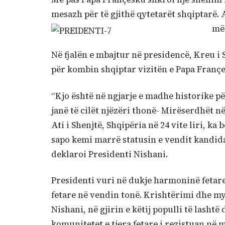
mesazh për të gjithë qytetarët shqiptarë. A
më 
Në fjalën e mbajtur në presidencë, Kreu i 
për kombin shqiptar vizitën e Papa Françe
“Kjo është në ngjarje e madhe historike pë
janë të cilët njëzëri thonë- Mirëserdhët në
Ati i Shenjtë, Shqipëria në 24 vite liri, k
sapo kemi marrë statusin e vendit kandida
deklaroi Presidenti Nishani.
Presidenti vuri në dukje harmoninë fetar
fetare në vendin tonë. Krishtërimi dhe m
Nishani, në gjirin e këtij populli të lasht
komunitetet e tjera fetare i rezistuan në