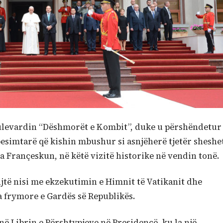
 Bulevardin “Dëshmorët e Kombit”, duke u përshëndetur
esimtarë që kishin mbushur si asnjëherë tjetër sheshe
a Françeskun, në këtë vizitë historike në vendin tonë.
jtë nisi me ekzekutimin e Himnit të Vatikanit dhe
 frymore e Gardës së Republikës.
ë Librin e Përshtypjeve në Presidencë, ku la një