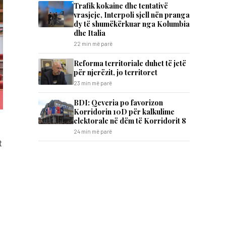
Trafik kokaine dhe tentativë
vrasjeje, Interpoli sjell nën pranga
dy të shumëkërkuar nga Kolumbia
dhe Italia
22 min më parë
Reforma territoriale duhet të jetë
për njerëzit, jo territoret
23 min më parë
BDI: Qeveria po favorizon
Korridorin 10D për kalkulime
elektorale në dëm të Korridorit 8
24 min më parë
t