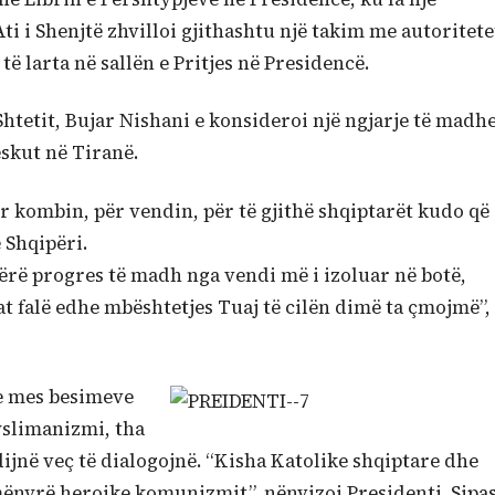
ti i Shenjtë zhvilloi gjithashtu një takim me autoritete
të larta në sallën e Pritjes në Presidencë.
Shtetit, Bujar Nishani e konsideroi një ngjarje të madh
skut në Tiranë.
r kombin, për vendin, për të gjithë shqiptarët kudo që
 Shqipëri.
a bërë progres të madh nga vendi më i izoluar në botë,
t falë edhe mbështetjes Tuaj të cilën dimë ta çmojmë”,
e mes besimeve
yslimanizmi, tha
ë dijnë veç të dialogojnë. “Kisha Katolike shqiptare dhe
 mënyrë heroike komunizmit”, nënvizoi Presidenti. Sipa