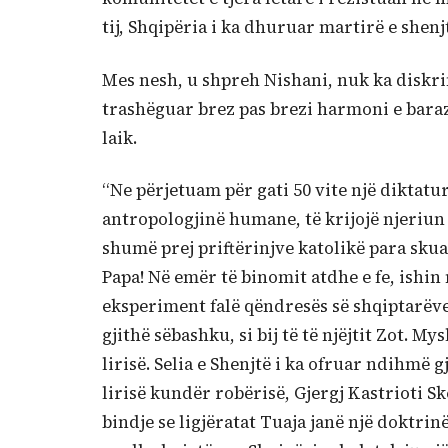
tij, Shqipëria i ka dhuruar martirë e shenj
Mes nesh, u shpreh Nishani, nuk ka diskri
trashëguar brez pas brezi harmoni e barazi
laik.
“Ne përjetuam për gati 50 vite një diktat
antropologjinë humane, të krijojë njeriun e 
shumë prej priftërinjve katolikë para skua
Papa! Në emër të binomit atdhe e fe, ishin
eksperiment falë qëndresës së shqiptarëve,
gjithë sëbashku, si bij të të njëjtit Zot. M
lirisë. Selia e Shenjtë i ka ofruar ndihmë
lirisë kundër robërisë, Gjergj Kastrioti Sk
bindje se ligjëratat Tuaja janë një doktrinë