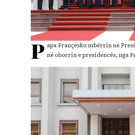
P
apa Françesku mbërrin në Presi
në oborrin e presidencës, nga P