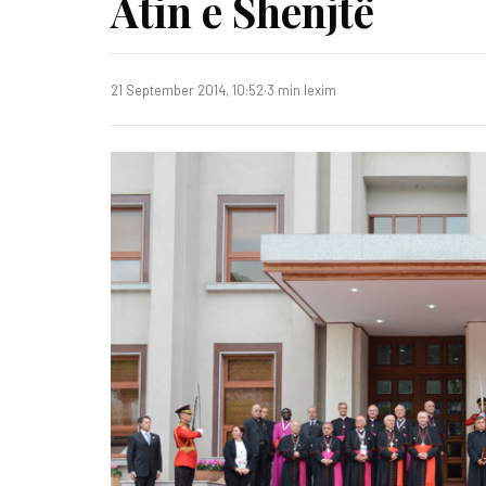
Atin e Shenjtë
21 September 2014, 10:52
·
3 min lexim