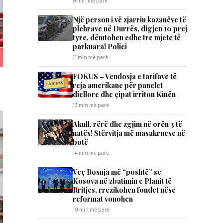
9 min më parë
Një person i vë zjarrin kazanëve të
plehrave në Durrës, digjen 10 prej
tyre, dëmtohen edhe tre mjete të
parkuara! Polici
11 min më parë
FOKUS – Vendosja e tarifave të
reja amerikane për panelet
diellore dhe çipat irriton Kinën
13 min më parë
Akull, rërë dhe zgjim në orën 3 të
natës! Stërvitja më masakruese në
botë
14 min më parë
​Veç Bosnja më “poshtë” se
Kosova në zbatimin e Planit të
Rritjes, rrezikohen fondet nëse
reformat vonohen
19 min më parë