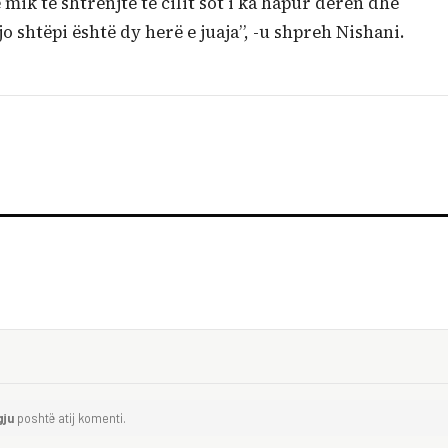
mik të shtrenjtë të cilit sot i ka hapur derën dhe
o shtëpi është dy herë e juaja”, -u shpreh Nishani.
gju
poshtë atij komenti.