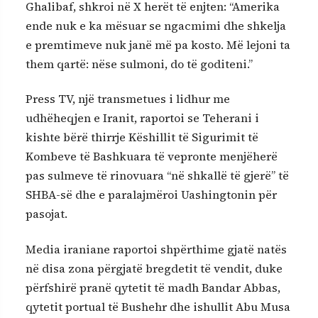
Ghalibaf, shkroi në X herët të enjten: “Amerika
ende nuk e ka mësuar se ngacmimi dhe shkelja
e premtimeve nuk janë më pa kosto. Më lejoni ta
them qartë: nëse sulmoni, do të goditeni.”
Press TV, një transmetues i lidhur me
udhëheqjen e Iranit, raportoi se Teherani i
kishte bërë thirrje Këshillit të Sigurimit të
Kombeve të Bashkuara të vepronte menjëherë
pas sulmeve të rinovuara “në shkallë të gjerë” të
SHBA-së dhe e paralajmëroi Uashingtonin për
pasojat.
Media iraniane raportoi shpërthime gjatë natës
në disa zona përgjatë bregdetit të vendit, duke
përfshirë pranë qytetit të madh Bandar Abbas,
qytetit portual të Bushehr dhe ishullit Abu Musa