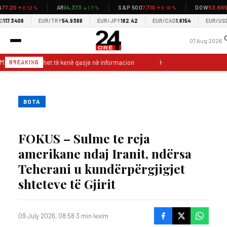
7.20
4,373
7,710
53,885
ARI
S&P 500
DOW
▼0.12 %
▲1.7 %
▼0.18 %
▼0
7.3408
EUR/TRY
54.9388
EUR/JPY
182.42
EUR/CAD
1.6154
EUR/USD
1.
07 Aug 2026
: Gazetarët duhet të kenë qasje në informacion
Hoti: LDK ka vullnet për
BREAKING
BOTA
FOKUS – Sulme te reja
amerikane ndaj Iranit, ndërsa
Teherani u kundërpërgjigjet
shteteve të Gjirit
09 July 2026, 08:58
·
3 min lexim