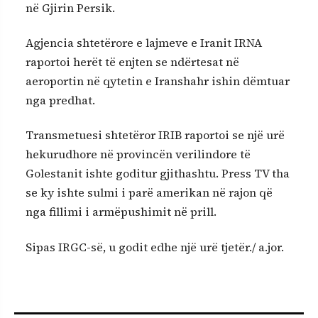
në Gjirin Persik.
Agjencia shtetërore e lajmeve e Iranit IRNA
raportoi herët të enjten se ndërtesat në
aeroportin në qytetin e Iranshahr ishin dëmtuar
nga predhat.
Transmetuesi shtetëror IRIB raportoi se një urë
hekurudhore në provincën verilindore të
Golestanit ishte goditur gjithashtu. Press TV tha
se ky ishte sulmi i parë amerikan në rajon që
nga fillimi i armëpushimit në prill.
Sipas IRGC-së, u godit edhe një urë tjetër./ a.jor.