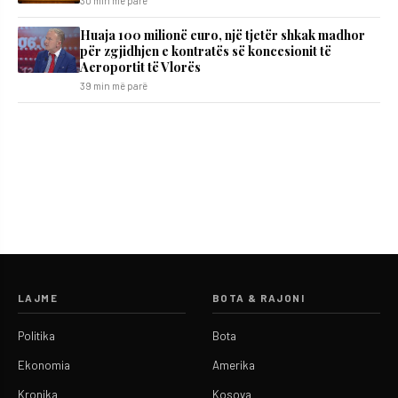
30 min më parë
Huaja 100 milionë euro, një tjetër shkak madhor
për zgjidhjen e kontratës së koncesionit të
Aeroportit të Vlorës
39 min më parë
LAJME
BOTA & RAJONI
Politika
Bota
Ekonomia
Amerika
Kronika
Kosova