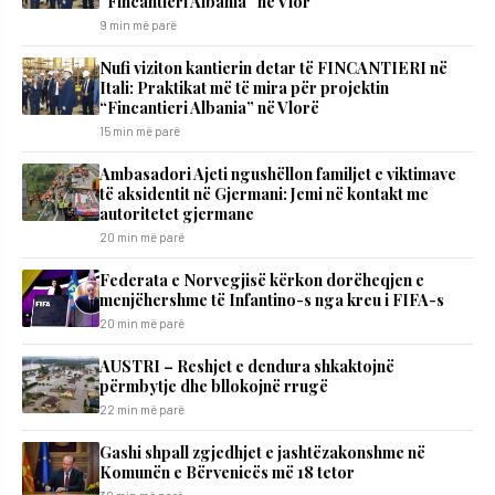
“Fincantieri Albania” në Vlor
9 min më parë
Nufi viziton kantierin detar të FINCANTIERI në
Itali: Praktikat më të mira për projektin
“Fincantieri Albania” në Vlorë
15 min më parë
Ambasadori Ajeti ngushëllon familjet e viktimave
të aksidentit në Gjermani: Jemi në kontakt me
autoritetet gjermane
20 min më parë
Federata e Norvegjisë kërkon dorëheqjen e
menjëhershme të Infantino-s nga kreu i FIFA-s
20 min më parë
AUSTRI – Reshjet e dendura shkaktojnë
përmbytje dhe bllokojnë rrugë
22 min më parë
Gashi shpall zgjedhjet e jashtëzakonshme në
Komunën e Bërvenicës më 18 tetor