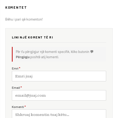
KOMENTET
Bëhu i pari që komenton!
LINI NJË KOMENT TË RI
Për t'u përgjigjur një komenti specifik, kliko butonin
💬
Përgjigju
poshtë atij komenti.
Emri
*
Email
*
Komenti
*