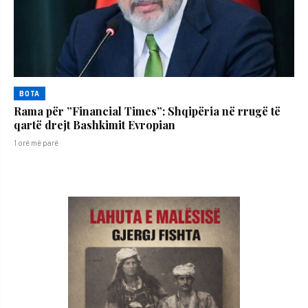
BOTA
Rama për ”Financial Times”: Shqipëria në rrugë të
qartë drejt Bashkimit Evropian
1 orë më parë