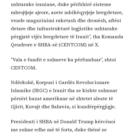
ushtarake iraniane, duke përfshirë sisteme
mbrojtjeje ajrore, asete mbikëqyrjeje bregdetare,
vende magazinimi raketash dhe dronësh, aftësi
detare dhe infrastrukturë logjistike ushtarake
përgjatë vijës bregdetare të Iranit”, tha Komanda
Qendrore e SHBA-së (CENTCOM) në X.
”Vala e fundit e sulmeve ka përfunduar”, shtoi
CENTCOM.
Ndërkohë, Korpusi i Gardës Revolucionare
Islamike (IRGC) e Iranit tha se kishte sulmuar
përsëri bazat amerikane në shtetet aleate të
Gjirit, Kuvajt dhe Bahrein, si kundërpërgjigje.
Presidenti i SHBA-së Donald Trump kërcënoi
me sulme edhe më të forta, duke thënë se