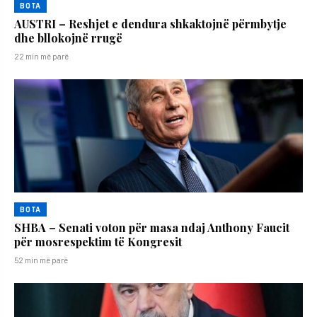
BOTA
AUSTRI – Reshjet e dendura shkaktojnë përmbytje
dhe bllokojnë rrugë
22 min më parë
BOTA
SHBA – Senati voton për masa ndaj Anthony Faucit
për mosrespektim të Kongresit
52 min më parë