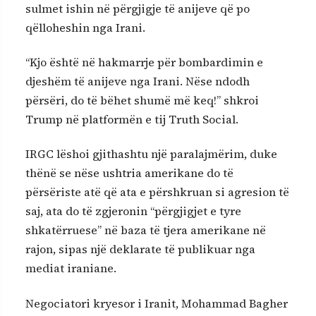
sulmet ishin në përgjigje të anijeve që po
qëlloheshin nga Irani.
“Kjo është në hakmarrje për bombardimin e
djeshëm të anijeve nga Irani. Nëse ndodh
përsëri, do të bëhet shumë më keq!” shkroi
Trump në platformën e tij Truth Social.
IRGC lëshoi ​​gjithashtu një paralajmërim, duke
thënë se nëse ushtria amerikane do të
përsëriste atë që ata e përshkruan si agresion të
saj, ata do të zgjeronin “përgjigjet e tyre
shkatërruese” në baza të tjera amerikane në
rajon, sipas një deklarate të publikuar nga
mediat iraniane.
Negociatori kryesor i Iranit, Mohammad Bagher