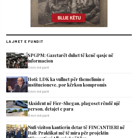
LAJMET E FUNDIT
SPGPM: Gazetarët duhet të kenë qasje në
informacion
5 min më parë
Hoti: LDK ka vullnet për themelimin e
institucioneve, por kërkon kompromis
6 min më parë
Aksident në Fier-Shegan, plagoset rëndë një
person, detajet e para
9 min më parë
Nufi viziton kantierin detar të FINCANTIERI në
Itali: Praktikat më të mira për projektin