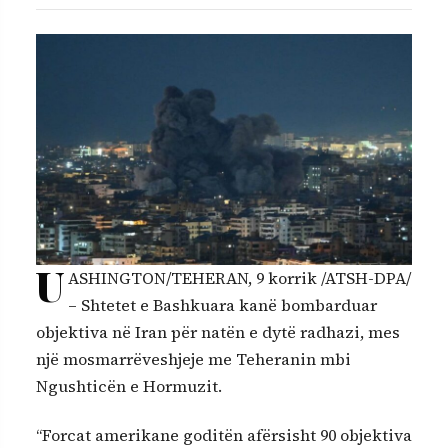
U
ASHINGTON/TEHERAN, 9 korrik /ATSH-DPA/
– Shtetet e Bashkuara kanë bombarduar
objektiva në Iran për natën e dytë radhazi, mes
një mosmarrëveshjeje me Teheranin mbi
Ngushticën e Hormuzit.
“Forcat amerikane goditën afërsisht 90 objektiva