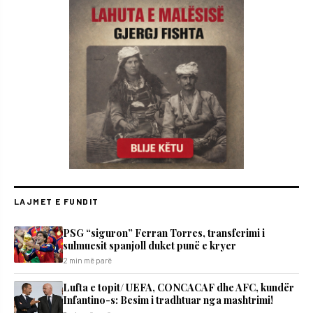
LAJMET E FUNDIT
PSG “siguron” Ferran Torres, transferimi i
sulmuesit spanjoll duket punë e kryer
2 min më parë
Lufta e topit/ UEFA, CONCACAF dhe AFC, kundër
Infantino-s: Besim i tradhtuar nga mashtrimi!