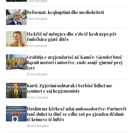
3 min më parë
Reformat, keqkuptimi dhe mediokriteti
5 min më parë
Ha këtë në mëngjes dhe s’do të kesh neps për
ëmbëlsira gjatë ditës
6 min më parë
Grabitja e argjendarisë në Kamëz/ Gjendet buzë
liqenit motori i autorëve, ende asnjë gjurmë prej
tyre
8 min më parë
Kurti: Zgjerimi ushtarak i Serbisë lidhet me
synimet e saj hegjemoniste
13 min më parë
​Haxhiu me kërkesë ndaj ambasadorëve: Partnerët
tanë duhet ta dinë se edhe sot po gjenden dëshmi
të krimeve të luftës
18 min më parë