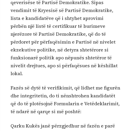
qeverisëse të Partisë Demokratike. Sipas
vendimit të Kryesisë së Partisë Demokratike,
lista e kandidatëve që i shtyhet aprovimi
përbën një listë të certifikuar të burimeve
njerëzore të Partisë Demokratike, që do të
përdoret për përfaqësimin e Partisë në nivelet
ekzekutive politike, në detyra shtetërore si
funksionarë politik apo nëpunës shtetëror të
nivelit drejtues, apo si përfaqësues në këshillat
lokal.
Fazës së dytë të verifikimit, që lidhet me figurën
dhe integritetin, do ti nënshtrohen kandidatët
që do të plotësojnë Formularin e Vetëdeklarimit,
të ndarë në qarqe si më poshtë:
Qarku Kukës janë përzgjedhur në fazën e parë