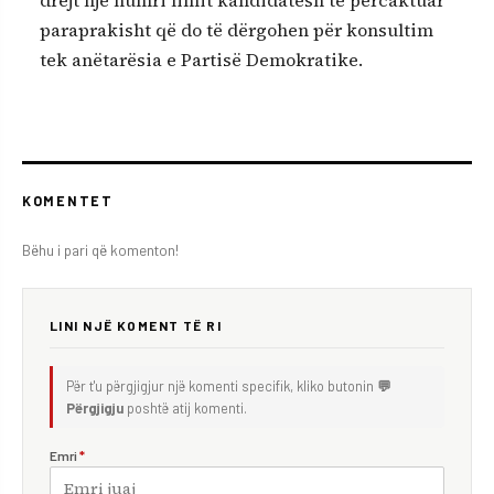
paraprakisht që do të dërgohen për konsultim
tek anëtarësia e Partisë Demokratike.
KOMENTET
Bëhu i pari që komenton!
LINI NJË KOMENT TË RI
Për t'u përgjigjur një komenti specifik, kliko butonin
💬
Përgjigju
poshtë atij komenti.
Emri
*