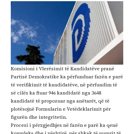
Komisioni i Vlerësimit të Kandidatëve pranë
Partisë Demokratike ka përfunduar fazën e parë
të verifikimit të kandidatëve, në përfundim të
së cilës ka ftuar 946 kandidatë nga 3648
kandidatë të propozuar nga anëtarët, që të
plotësojnë Formularin e Vetëdeklarimit për
figurën dhe integritetin.
Procesi i përzgjedhjes në fazën e parë ka qenë
kompleks dhe i vështirë, për shkak të numrit të