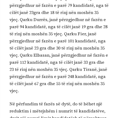
përzgjedhur në fazën e parë 79 kandidatë, nga të
cilët janë 23gra dhe 18 të rinj nën moshën 35
vjeç. Qarku Durrës, janë përzgjedhur në fazën e
parë 94 kandidatë, nga të cilët janë 19 gra dhe 28
të rinj nën moshën 35 vjeç. Qarku Fier, janë
përzgjedhur në fazën e parë 101 kandidatë, nga
të cilët janë 23 gra dhe 30 të rinj nën moshën 35
vjeç. Qarku Elbasan, janë përzgjedhur në fazën e
parë 112 kandidatë, nga të cilët janë 33 gra dhe
23 të rinj nën moshën 35 vjeç. Qarku Tiranë, janë
përzgjedhur në fazën e parë 248 kandidatë, nga
të cilët janë 67 gra dhe 55 të rinj nën moshën 35
vjeç.
Në përfundim të fazës së dytë, do të bëhet një
reduktim i mëtejshëm i numrit të kandidatëve,
drejt një numri limit kandidatësh të përcaktuar