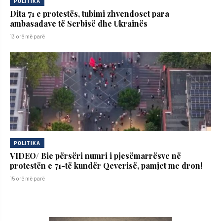
POLITIKA
Dita 71 e protestës, tubimi zhvendoset para
ambasadave të Serbisë dhe Ukrainës
13 orë më parë
POLITIKA
VIDEO/ Bie përsëri numri i pjesëmarrësve në
protestën e 71-të kundër Qeverisë, pamjet me dron!
15 orë më parë