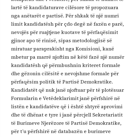
lartë të kandidaturave cilësore të propozuara
nga anëtarët e partisë. Për shkak të një numri
limit kandidatësh për çdo degë në fazën e parë,
nevojës për ruajtjene kuotave të përfaqësimit
gjinor apo të rinisë, sipas metodologjisë së
miratuar paraprakisht nga Komisioni, kanë
mbetur pa marrë njoftim në këtë fazë një numër
kandidatësh që përmbushnin kriteret formale
dhe gëzonin cilësitë e nevojshme formale për
përfaqësim politik të Partisë Demokratike.
Kandidatët që nuk janë njoftuar për të plotësuar
Formularin e Vetëdeklarimit janë përfshirë në
listën e kandidatëve që i është shtyrë aprovimi
dhe të dhënat e tyre i janë përcjell Sekretariatit
të Burimeve Njerëzore të Partisë Demokratike,
për t’u përfshirë në databazën e burimeve