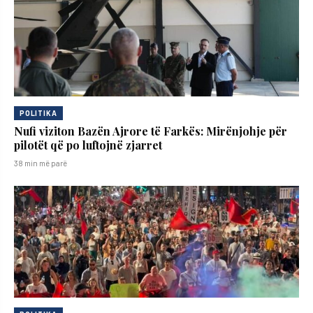
POLITIKA
Nufi viziton Bazën Ajrore të Farkës: Mirënjohje për
pilotët që po luftojnë zjarret
38 min më parë