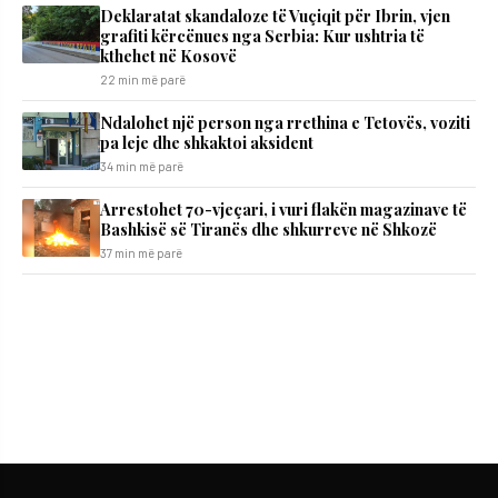
Deklaratat skandaloze të Vuçiqit për Ibrin, vjen
grafiti kërcënues nga Serbia: Kur ushtria të
kthehet në Kosovë
22 min më parë
Ndalohet një person nga rrethina e Tetovës, voziti
pa leje dhe shkaktoi aksident
34 min më parë
Arrestohet 70-vjeçari, i vuri flakën magazinave të
Bashkisë së Tiranës dhe shkurreve në Shkozë
37 min më parë