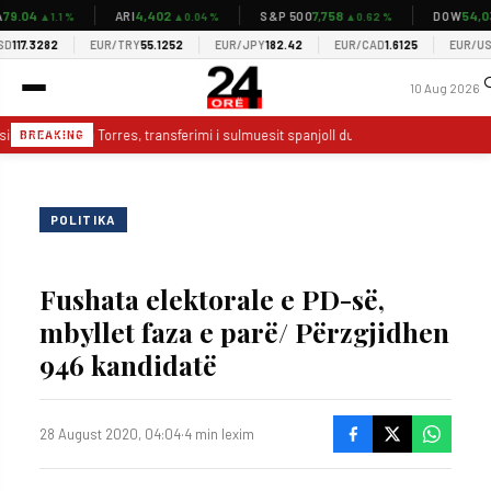
9.04
4,402
7,758
54,037
ARI
S&P 500
DOW
▲1.1 %
▲0.04 %
▲0.62 %
17.3282
EUR/TRY
55.1252
EUR/JPY
182.42
EUR/CAD
1.6125
EUR/USD
1.
10 Aug 2026
iguron” Ferran Torres, transferimi i sulmuesit spanjoll duket punë e kryer
BREAKING
POLITIKA
Fushata elektorale e PD-së,
mbyllet faza e parë/ Përzgjidhen
946 kandidatë
28 August 2020, 04:04
·
4 min lexim