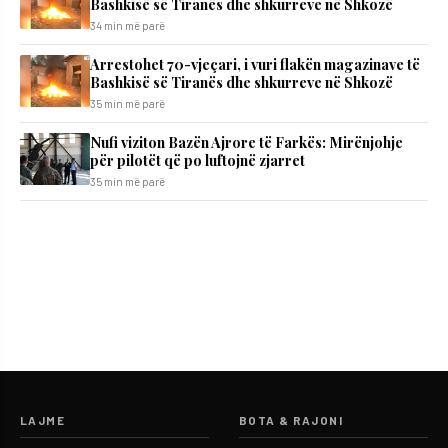
Bashkisë së Tiranës dhe shkurreve në Shkozë
34 min më parë
Arrestohet 70-vjeçari, i vuri flakën magazinave të
Bashkisë së Tiranës dhe shkurreve në Shkozë
35 min më parë
Nufi viziton Bazën Ajrore të Farkës: Mirënjohje
për pilotët që po luftojnë zjarret
35 min më parë
LAJME
BOTA & RAJONI