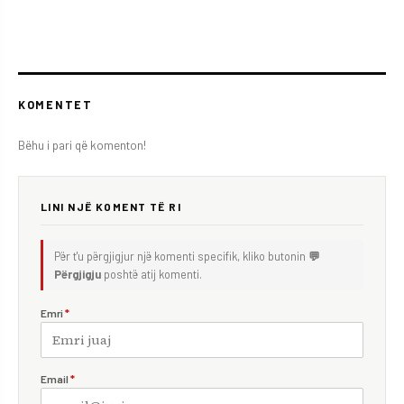
KOMENTET
Bëhu i pari që komenton!
LINI NJË KOMENT TË RI
Për t'u përgjigjur një komenti specifik, kliko butonin
💬
Përgjigju
poshtë atij komenti.
Emri
*
Email
*