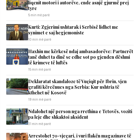
liqenit motori i autorëve, ende asnjë gjurmë prej
tyre
5 min më parë
Kurti: Zgjerimi ushtarak i Serbisë lidhet me
synimet e saj hegjemoniste
10 min më parë
​Haxhiu me kërkesë ndaj ambasadorëve: Partnerët
tanë duhet ta dinë se edhe sot po gjenden dëshmi
të krimeve të luftës
15 min më parë
Deklaratat skandaloze të Vuçiqit për Ibrin, vjen
grafiti kërcënues nga Serbia: Kur ushtria të
kthehet në Kosovë
19 min më parë
Ndalohet një person nga rrethina e Tetovës, voziti
pa leje dhe shkaktoi aksident
31 min më parë
Arrestohet 70-vjeçari, i vuri flakën magazinave të