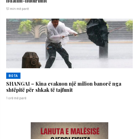
ndalim-fluturimit
51 min më parë
BOTA
SHANGAI – Kina evakuon një milion banorë nga
shtëpitë për shkak të tajfunit
1 orë më parë