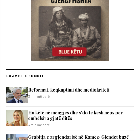
LAJMET E FUNDIT
Reformat, keqkuptimi dhe mediokriteti
3 min më parë
Ha këtë në mëngjes dhe s’do të kesh neps për
ëmbëlsira gjatë ditës
3 min më parë
Grabitja e argjendarisë në Kamëz/ Gjendet buzë