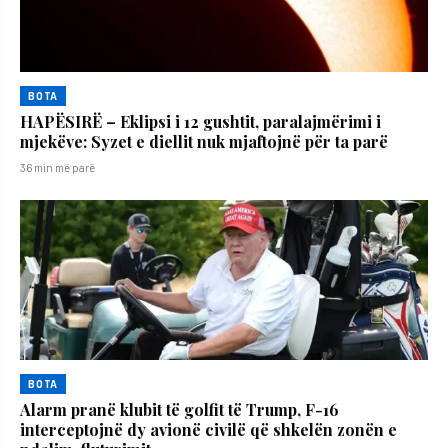
BOTA
HAPËSIRË – Eklipsi i 12 gushtit, paralajmërimi i
mjekëve: Syzet e diellit nuk mjaftojnë për ta parë
36 min më parë
BOTA
Alarm pranë klubit të golfit të Trump, F-16
interceptojnë dy avionë civilë që shkelën zonën e