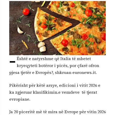
–
Është e natyrshme që Italia të mbetet
kryeqyteti botëror i picës, por çfarë ofron
pjesa tjetër e Evropës?, shkruan euronews.it.
Pikërisht për këtë arsye, edicioni i vitit 2026 e
ka zgjeruar klasifikimin.e vemdeve të tjerat
evropiane.
Ja 20 piceritè mè tè mira nè Evrope pèr vitin 2026