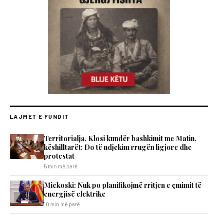
LAJMET E FUNDIT
Territorialja, Klosi kundër bashkimit me Matin,
këshilltarët: Do të ndjekim rrugën ligjore dhe
protestat
5 min më parë
Mickoski: Nuk po planifikojmë rritjen e çmimit të
energjisë elektrike
10 min më parë