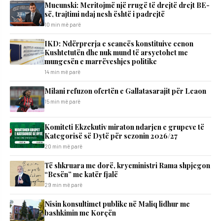
Mucunski: Meritojmë një rrugë të drejtë drejt BE-
së, trajtimi ndaj nesh është i padrejtë
10 min më parë
IKD: Ndërprerja e seancës konstituive cenon
Kushtetutën dhe nuk mund të arsyetohet me
mungesën e marrëveshjes politike
14 min më parë
Milani refuzon ofertën e Gallatasarajit për Leaon
15 min më parë
Komiteti Ekzekutiv miraton ndarjen e grupeve të
Kategorisë së Dytë për sezonin 2026/27
20 min më parë
Të shkruara me dorë, kryeministri Rama shpjegon
“Besën” me katër fjalë
29 min më parë
Nisin konsultimet publike në Maliq lidhur me
bashkimin me Korçën