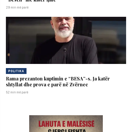
29 min më parë
POLITIKA
Rama prezanton kuptimin e “BESA”-s. Ja katër
shtyllat dhe prova e parë në Zvërnec
52 min më parë