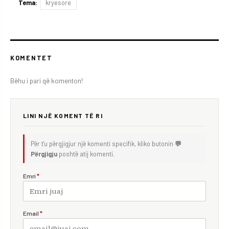
Tema:
kryesore
KOMENTET
Bëhu i pari që komenton!
LINI NJË KOMENT TË RI
Për t'u përgjigjur një komenti specifik, kliko butonin
💬
Përgjigju
poshtë atij komenti.
Emri
*
Email
*