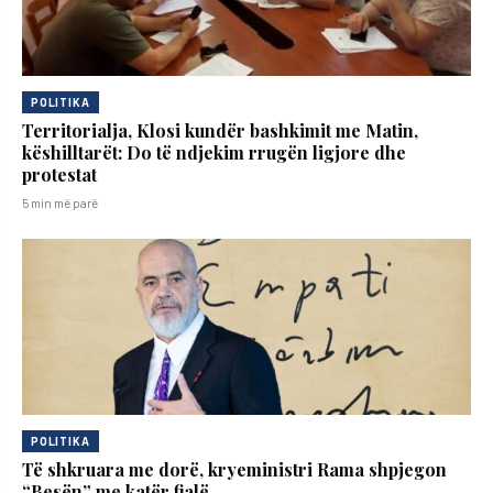
POLITIKA
Territorialja, Klosi kundër bashkimit me Matin,
këshilltarët: Do të ndjekim rrugën ligjore dhe
protestat
5 min më parë
POLITIKA
Të shkruara me dorë, kryeministri Rama shpjegon
“Besën” me katër fjalë