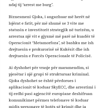
ndaj tij “arrest me burg”.
Biznesmeni Gjoka, i angazhuar më herët në
lojërat e fatit, për më shumë se 3 vite me
statusin e investitorit strategjik në turizëm, u
arrestua një vit e gjysmë më parë në kuadër të
Operacionit “Metamorfoza”, së bashku me ish
drejtuesin e prokurorisë së Kukësit dhe ish
drejtuesin e Forcës Operacionale të Policisë.
Ai dyshohet për vrasje për maramendim, si
pjesëtar i një grupi të strukturuar kriminal.
Gjoka dyshohet se është përdorues i
aplikacionit të koduar SkyECC, dhe arrestimi i
tij erdhi pasi agjencitë europiane deshifruan
komunikimet përmes telefonave të koduar
midis personave të botës së krimit dhe ia