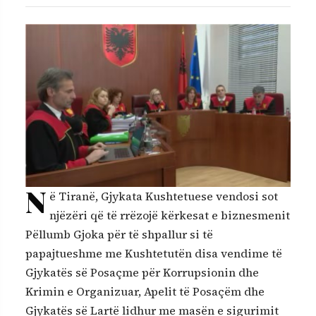
N
ë Tiranë, Gjykata Kushtetuese vendosi sot
njëzëri që të rrëzojë kërkesat e biznesmenit
Pëllumb Gjoka për të shpallur si të
papajtueshme me Kushtetutën disa vendime të
Gjykatës së Posaçme për Korrupsionin dhe
Krimin e Organizuar, Apelit të Posaçëm dhe
Gjykatës së Lartë lidhur me masën e sigurimit