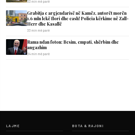
33 min më parë
Grabitja e argjendarisë në Kamëz, autorët morën
1.6 mln lekë flori dhe cash! Policia kërkime në Zall-
Herr dhe Kasallë
33 min më parë
Rama ndan foton: Besim, empati, shërbim dhe
angazhim
34 min më parë
LAJME
BOTA & RAJONI