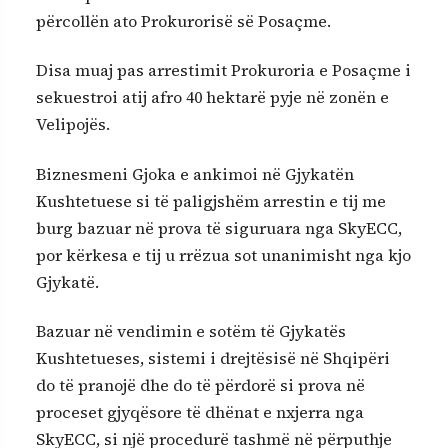
përcollën ato Prokurorisë së Posaçme.
Disa muaj pas arrestimit Prokuroria e Posaçme i
sekuestroi atij afro 40 hektarë pyje në zonën e
Velipojës.
Biznesmeni Gjoka e ankimoi në Gjykatën
Kushtetuese si të paligjshëm arrestin e tij me
burg bazuar në prova të siguruara nga SkyECC,
por kërkesa e tij u rrëzua sot unanimisht nga kjo
Gjykatë.
Bazuar në vendimin e sotëm të Gjykatës
Kushtetueses, sistemi i drejtësisë në Shqipëri
do të pranojë dhe do të përdorë si prova në
proceset gjyqësore të dhënat e nxjerra nga
SkyECC, si një procedurë tashmë në përputhje