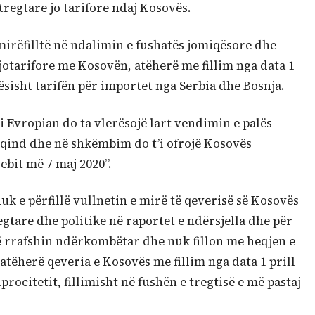
tregtare jo tarifore ndaj Kosovës.
irëfilltë në ndalimin e fushatës jomiqësore dhe
 jotarifore me Kosovën, atëherë me fillim nga data 1
rësisht tarifën për importet nga Serbia dhe Bosnja.
 Evropian do ta vlerësojë lart vendimin e palës
r qind dhe në shkëmbim do t’i ofrojë Kosovës
ebit më 7 maj 2020”.
nuk e përfillë vullnetin e mirë të qeverisë së Kosovës
gtare dhe politike në raportet e ndërsjella dhe për
 rrafshin ndërkombëtar dhe nuk fillon me heqjen e
ëherë qeveria e Kosovës me fillim nga data 1 prill
procitetit, fillimisht në fushën e tregtisë e më pastaj