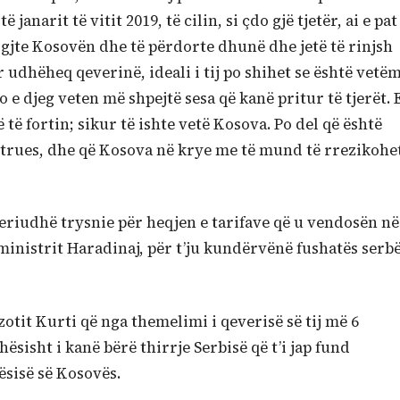
anarit të vitit 2019, të cilin, si çdo gjë tjetër, ai e pat
digjte Kosovën dhe të përdorte dhunë dhe jetë të rinjsh
r udhëheq qeverinë, ideali i tij po shihet se është vetë
 e djeg veten më shpejtë sesa që kanë pritur të tjerët. 
 fortin; sikur të ishte vetë Kosova. Po del që është
htrues, dhe që Kosova në krye me të mund të rrezikohe
periudhë trysnie për heqjen e tarifave që u vendosën në
eministrit Haradinaj, për t’ju kundërvënë fushatës serb
otit Kurti që nga themelimi i qeverisë së tij më 6
ësisht i kanë bërë thirrje Serbisë që t’i jap fund
ësisë së Kosovës.