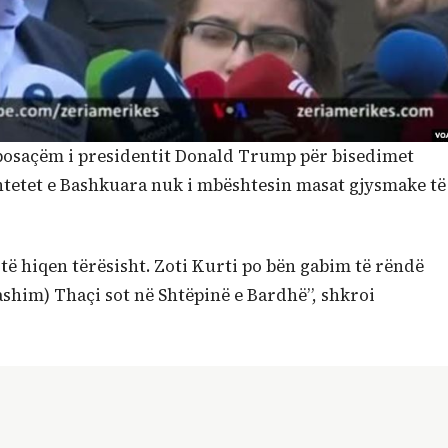
posaçëm i presidentit Donald Trump për bisedimet
htetet e Bashkuara nuk i mbështesin masat gjysmake të
 të hiqen tërësisht. Zoti Kurti po bën gabim të rëndë
Hashim) Thaçi sot në Shtëpinë e Bardhë”, shkroi