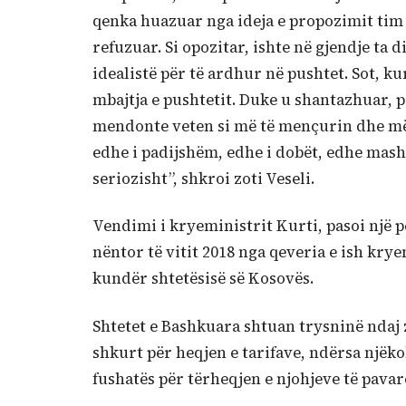
qenka huazuar nga ideja e propozimit tim të j
refuzuar. Si opozitar, ishte në gjendje ta 
idealistë për të ardhur në pushtet. Sot, ku
mbajtja e pushtetit. Duke u shantazhuar, po
mendonte veten si më të mençurin dhe më të
edhe i padijshëm, edhe i dobët, edhe mas
seriozisht”, shkroi zoti Veseli.
Vendimi i kryeministrit Kurti, pasoi një 
nëntor të vitit 2018 nga qeveria e ish kry
kundër shtetësisë së Kosovës.
Shtetet e Bashkuara shtuan trysninë ndaj z
shkurt për heqjen e tarifave, ndërsa njëkoh
fushatës për tërheqjen e njohjeve të pavar