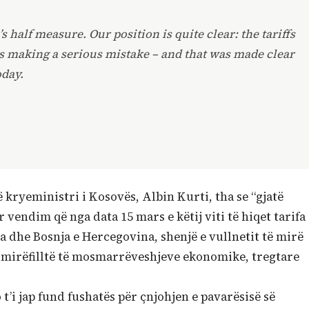
 half measure. Our position is quite clear: the tariffs
s making a serious mistake – and that was made clear
oday.
kryeministri i Kosovës, Albin Kurti, tha se “gjatë
vendim që nga data 15 mars e këtij viti të hiqet tarifa
a dhe Bosnja e Hercegovina, shenjë e vullnetit të mirë
së mirëfilltë të mosmarrëveshjeve ekonomike, tregtare
o t’i jap fund fushatës për çnjohjen e pavarësisë së