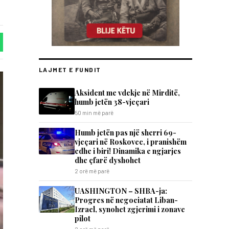
LAJMET E FUNDIT
Aksident me vdekje në Mirditë,
humb jetën 38-vjeçari
50 min më parë
Humb jetën pas një sherri 69-
vjeçari në Roskovec, i pranishëm
edhe i biri! Dinamika e ngjarjes
dhe çfarë dyshohet
2 orë më parë
UASHINGTON – SHBA-ja:
Progres në negociatat Liban-
Izrael, synohet zgjerimi i zonave
pilot