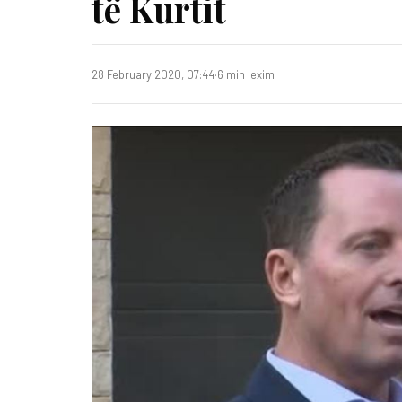
të Kurtit
28 February 2020, 07:44
·
6 min lexim