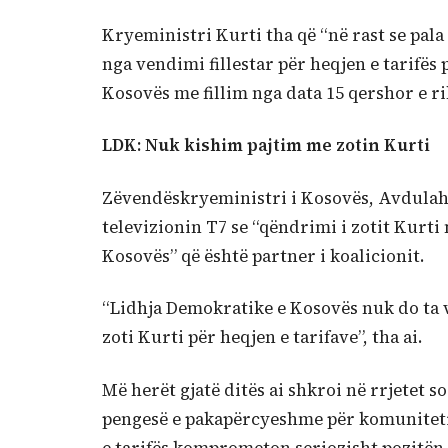
Kryeministri Kurti tha që “në rast se pala
nga vendimi fillestar për heqjen e tarifës 
Kosovës me fillim nga data 15 qershor e ri
LDK: Nuk kishim pajtim me zotin Kurti
Zëvendëskryeministri i Kosovës, Avdulah 
televizionin T7 se “qëndrimi i zotit Kur
Kosovës” që është partner i koalicionit.
“Lidhja Demokratike e Kosovës nuk do ta 
zoti Kurti për heqjen e tarifave”, tha ai.
Më herët gjatë ditës ai shkroi në rrjetet s
pengesë e pakapërcyeshme për komuniteti