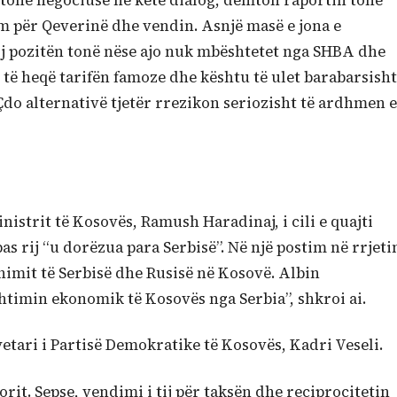
 tonë negociuse në këtë dialog, dëmton raportin tonë
m për Qeverinë dhe vendin. Asnjë masë e jona e
 pozitën tonë nëse ajo nuk mbështetet nga SHBA dhe
 të heqë tarifën famoze dhe kështu të ulet barabarsisht
Çdo alternativë tjetër rrezikon seriozisht të ardhmen e
istrit të Kosovës, Ramush Haradinaj, i cili e quajti
as rij “u dorëzua para Serbisë”. Në një postim në rrjeti
kthimit të Serbisë dhe Rusisë në Kosovë. Albin
shtimin ekonomik të Kosovës nga Serbia”, shkroi ai.
etari i Partisë Demokratike të Kosovës, Kadri Veseli.
orit. Sepse, vendimi i tij për taksën dhe reciprocitetin