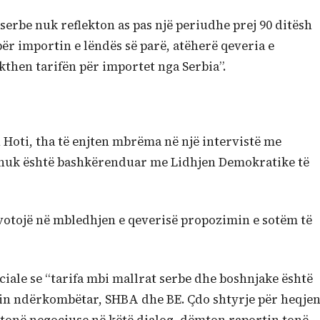
 serbe nuk reflekton as pas një periudhe prej 90 ditësh
për importin e lëndës së parë, atëherë qeveria e
kthen tarifën për importet nga Serbia”.
Hoti, tha të enjten mbrëma në një intervistë me
ti nuk është bashkërenduar me Lidhjen Demokratike të
votojë në mbledhjen e qeverisë propozimin e sotëm të
ociale se “tarifa mbi mallrat serbe dhe boshnjake është
n ndërkombëtar, SHBA dhe BE. Çdo shtyrje për heqje