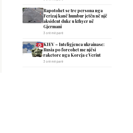
Rapotohet se tre persona nga
Ferizaj kanë humbur jetën në një
aksident duke u kthyer në
Gjermani
3 orë më parë
KIEV – Inteligjenca ukrainase:
Rusia po forcohet me njësi
raketore nga Koreja e Veriut
3 orë më parë