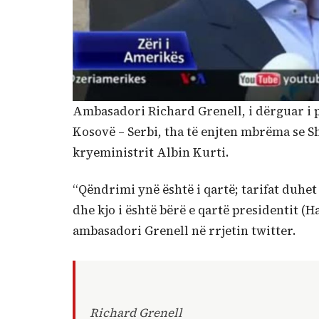
Ambasadori Richard Grenell, i dërguar i 
Kosovë – Serbi, tha të enjten mbrëma se S
kryeministrit Albin Kurti.
“Qëndrimi ynë është i qartë; tarifat duhet
dhe kjo i është bërë e qartë presidentit (
ambasadori Grenell në rrjetin twitter.
Richard Grenell