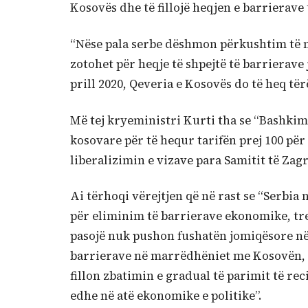
Kosovës dhe të fillojë heqjen e barrierave 
“Nëse pala serbe dëshmon përkushtim të m
zotohet për heqje të shpejtë të barrierave
prill 2020, Qeveria e Kosovës do të heq të
Më tej kryeministri Kurti tha se “Bashkimi
kosovare për të hequr tarifën prej 100 pë
liberalizimin e vizave para Samitit të Zagr
Ai tërhoqi vërejtjen që në rast se “Serbia 
për eliminim të barrierave ekonomike, tre
pasojë nuk pushon fushatën jomiqësore në
barrierave në marrëdhëniet me Kosovën, at
fillon zbatimin e gradual të parimit të reci
edhe në atë ekonomike e politike”.