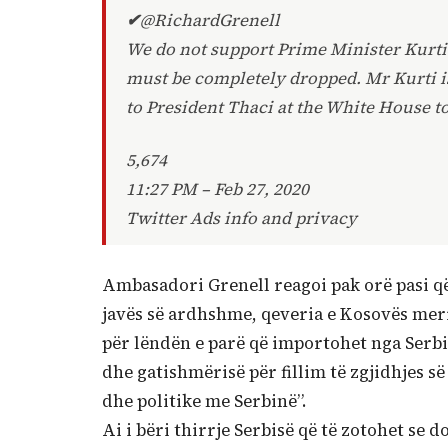
✔
@RichardGrenell
We do not support Prime Minister Kurti’s
must be completely dropped. Mr Kurti i
to President Thaci at the White House t
5,674
11:27 PM – Feb 27, 2020
Twitter Ads info and privacy
Ambasadori Grenell reagoi pak orë pasi që 
javës së ardhshme, qeveria e Kosovës merr 
për lëndën e parë që importohet nga Serbi
dhe gatishmërisë për fillim të zgjidhjes 
dhe politike me Serbinë”.
Ai i bëri thirrje Serbisë që të zotohet se d