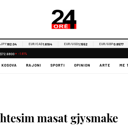
82.04
1.6194
1.1552
0.8577
EUR/CAD
EUR/USD
EUR/GBP
E
L
$72.6800
▼ -1.61%
KOSOVA
RAJONI
SPORTI
OPINION
ARTE
ME 
shtesim masat gjysmake