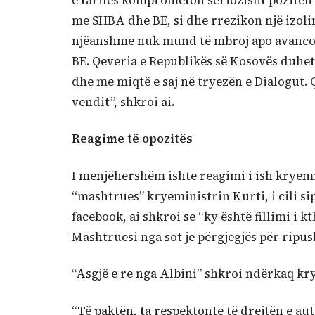
e tarifës komprometon seriozisht pozitën
me SHBA dhe BE, si dhe rrezikon një izoli
njëanshme nuk mund të mbroj apo avancoj
BE. Qeveria e Republikës së Kosovës duhet
dhe me miqtë e saj në tryezën e Dialogut. 
vendit”, shkroi ai.
Reagime të opozitës
I menjëhershëm ishte reagimi i ish kryemin
“mashtrues” kryeministrin Kurti, i cili sip
facebook, ai shkroi se “ky është fillimi i 
Mashtruesi nga sot je përgjegjës për ripu
“Asgjë e re nga Albini” shkroi ndërkaq kry
“Të paktën, ta respektonte të drejtën e aut