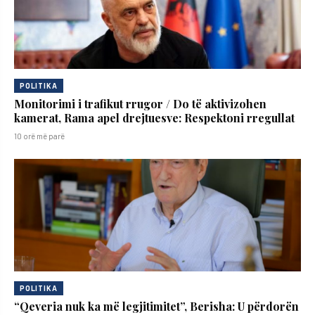
POLITIKA
Monitorimi i trafikut rrugor / Do të aktivizohen
kamerat, Rama apel drejtuesve: Respektoni rregullat
10 orë më parë
POLITIKA
“Qeveria nuk ka më legjitimitet”, Berisha: U përdorën