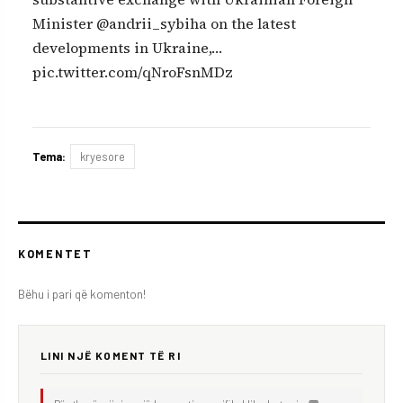
Minister @andrii_sybiha on the latest
developments in Ukraine,…
pic.twitter.com/qNroFsnMDz
Tema:
kryesore
KOMENTET
Bëhu i pari që komenton!
LINI NJË KOMENT TË RI