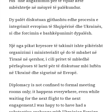
rus” dhe angazhimin për të vijuar këtë
mbështetje në mënyrë të palëkundur.
Dy palët diskutuan gjithashtu edhe procesin e
integrimit evropian të Shqipërisë dhe Ukrainës,
si dhe forcimin e bashkëpunimit dypalësh.
Një nga pikat kryesore të takimit ishte pikërisht
organizimi i ministerialit që do të mbahet në
Tiranë në qershor, i cili pritet të mbledhë
përfaqësues të lartë për të diskutuar mbi luftën
në Ukrainë dhe sigurinë në Evropë.
Diplomacy is not confined to formal meeting
rooms only; it happens everywhere, even while
waiting for the next flight to the next
engagement.I was hapy to to have had a
substantive exchange with Ukrainian Foreign