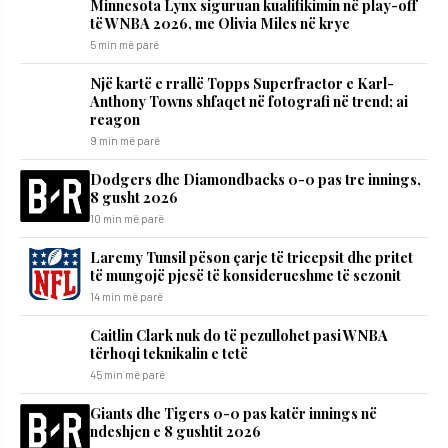
Minnesota Lynx siguruan kualifikimin në play-off
të WNBA 2026, me Olivia Miles në krye
5 min më parë
Një kartë e rrallë Topps Superfractor e Karl-
Anthony Towns shfaqet në fotografi në trend; ai
reagon
9 min më parë
Dodgers dhe Diamondbacks 0-0 pas tre innings,
8 gusht 2026
10 min më parë
Laremy Tunsil pëson çarje të tricepsit dhe pritet
të mungojë pjesë të konsiderueshme të sezonit
14 min më parë
Caitlin Clark nuk do të pezullohet pasi WNBA
tërhoqi teknikalin e tetë
45 min më parë
Giants dhe Tigers 0-0 pas katër innings në
ndeshjen e 8 gushtit 2026