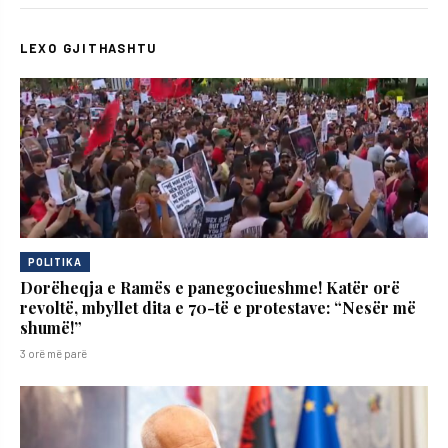
LEXO GJITHASHTU
POLITIKA
Dorëheqja e Ramës e panegociueshme! Katër orë
revoltë, mbyllet dita e 70-të e protestave: “Nesër më
shumë!”
3 orë më parë