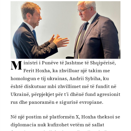
M
inistri i Punëve të Jashtme të Shqipërisë,
Ferit Hoxha, ka zhvilluar një takim me
homologun e tij ukrainas, Andrii Sybiha, ku
është diskutuar mbi zhvillimet më të fundit në
Ukrainë, përpjekjet për t’i dhënë fund agresionit
rus dhe panoramën e sigurisë evropiane.
Në një postim në platformën X, Hoxha theksoi se
diplomacia nuk kufizohet vetëm në sallat