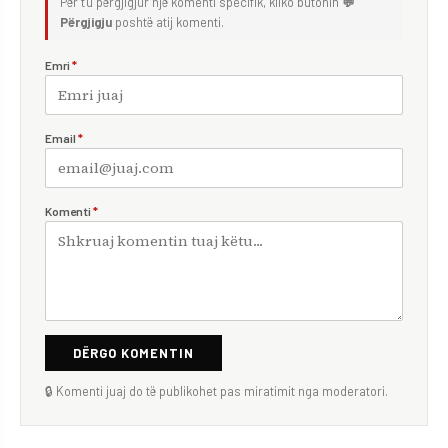
Për t'u përgjigjur një komenti specifik, kliko butonin
💬
Përgjigju
poshtë atij komenti.
Emri
*
Email
*
Komenti
*
DËRGO KOMENTIN
🔒 Komenti juaj do të publikohet pas miratimit nga moderatori.