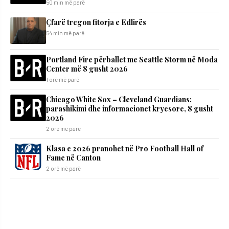
50 min më parë
Çfarë tregon fitorja e Edlirës
54 min më parë
Portland Fire përballet me Seattle Storm në Moda
Center më 8 gusht 2026
1 orë më parë
Chicago White Sox – Cleveland Guardians:
parashikimi dhe informacionet kryesore, 8 gusht
2026
2 orë më parë
Klasa e 2026 pranohet në Pro Football Hall of
Fame në Canton
2 orë më parë