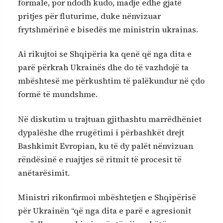
formale, por ndodh kudo, madje edhe gjatë
pritjes për fluturime, duke nënvizuar
frytshmërinë e bisedës me ministrin ukrainas.
Ai rikujtoi se Shqipëria ka qenë që nga dita e
parë përkrah Ukrainës dhe do të vazhdojë ta
mbështesë me përkushtim të palëkundur në çdo
formë të mundshme.
Në diskutim u trajtuan gjithashtu marrëdhëniet
dypalëshe dhe rrugëtimi i përbashkët drejt
Bashkimit Evropian, ku të dy palët nënvizuan
rëndësinë e ruajtjes së ritmit të procesit të
anëtarësimit.
Ministri rikonfirmoi mbështetjen e Shqipërisë
për Ukrainën “që nga dita e parë e agresionit