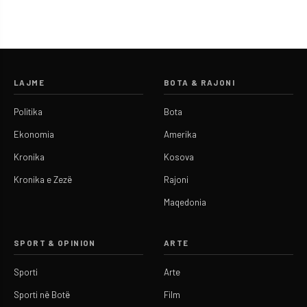
LAJME
BOTA & RAJONI
Politika
Bota
Ekonomia
Amerika
Kronika
Kosova
Kronika e Zezë
Rajoni
Maqedonia
SPORT & OPINION
ARTE
Sporti
Arte
Sporti në Botë
Film