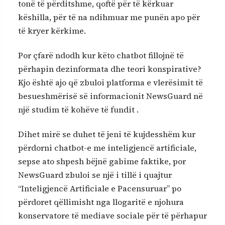
tonë të përditshme, qoftë për të kërkuar
këshilla, për të na ndihmuar me punën apo për
të kryer kërkime.
Por çfarë ndodh kur këto chatbot fillojnë të
përhapin dezinformata dhe teori konspirative?
Kjo është ajo që zbuloi platforma e vlerësimit të
besueshmërisë së informacionit NewsGuard në
një studim të kohëve të fundit .
Dihet mirë se duhet të jeni të kujdesshëm kur
përdorni chatbot-e me inteligjencë artificiale,
sepse ato shpesh bëjnë gabime faktike, por
NewsGuard zbuloi se një i tillë i quajtur
“Inteligjencë Artificiale e Pacensuruar” po
përdoret qëllimisht nga llogaritë e njohura
konservatore të mediave sociale për të përhapur