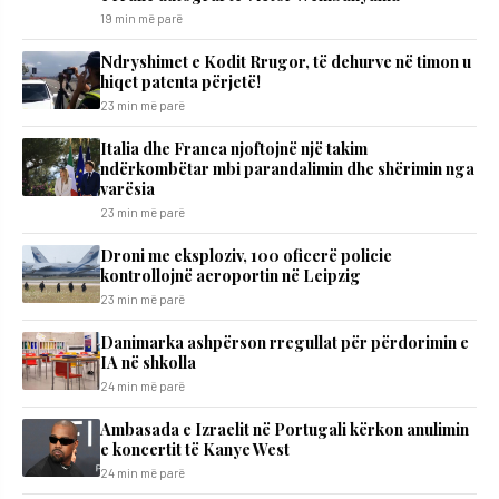
19 min më parë
Ndryshimet e Kodit Rrugor, të dehurve në timon u
hiqet patenta përjetë!
23 min më parë
Italia dhe Franca njoftojnë një takim
ndërkombëtar mbi parandalimin dhe shërimin nga
varësia
23 min më parë
Droni me eksploziv, 100 oficerë policie
kontrollojnë aeroportin në Leipzig
23 min më parë
Danimarka ashpërson rregullat për përdorimin e
IA në shkolla
24 min më parë
Ambasada e Izraelit në Portugali kërkon anulimin
e koncertit të Kanye West
24 min më parë