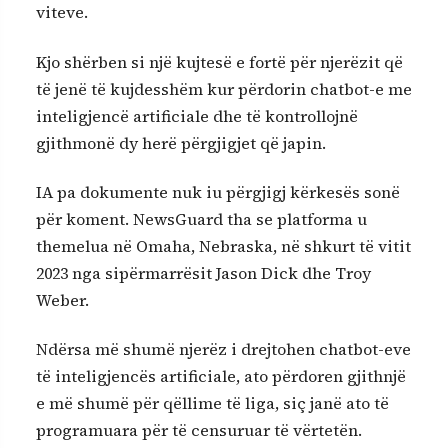
viteve.
Kjo shërben si një kujtesë e fortë për njerëzit që
të jenë të kujdesshëm kur përdorin chatbot-e me
inteligjencë artificiale dhe të kontrollojnë
gjithmonë dy herë përgjigjet që japin.
IA pa dokumente nuk iu përgjigj kërkesës sonë
për koment. NewsGuard tha se platforma u
themelua në Omaha, Nebraska, në shkurt të vitit
2023 nga sipërmarrësit Jason Dick dhe Troy
Weber.
Ndërsa më shumë njerëz i drejtohen chatbot-eve
të inteligjencës artificiale, ato përdoren gjithnjë
e më shumë për qëllime të liga, siç janë ato të
programuara për të censuruar të vërtetën.