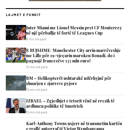
LAJMET E FUNDIT
Inter Miami me Lionel Messin pret CF Monterrey
në një përballje të fortë të Leagues Cup
9 min më parë
E BUJSHME/ Manchester City arrin marrëveshje
me Lille për 19-vjeçarin maroken Bouadi, do i
paguajë francezëve 135 mln euro!
12 min më parë
BM – Helikopterët ushtarakë ndërhyjnë për
shuarjen e zjarreve pyjore
15 min më parë
IZRAEL – Zgjedhjet e tetorit vënë në rrezik të
ardhmen politike të Smotrich
15 min më parë
Karl-Anthony Towns nxjerr në transmetim kartën
e rrallë autograf të Victor Wembanyama