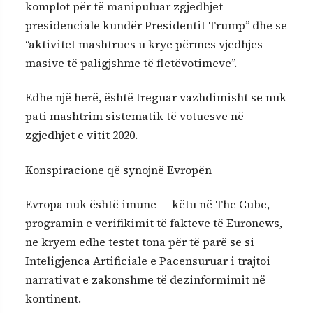
komplot për të manipuluar zgjedhjet
presidenciale kundër Presidentit Trump” dhe se
“aktivitet mashtrues u krye përmes vjedhjes
masive të paligjshme të fletëvotimeve”.
Edhe një herë, është treguar vazhdimisht se nuk
pati mashtrim sistematik të votuesve në
zgjedhjet e vitit 2020.
Konspiracione që synojnë Evropën
Evropa nuk është imune — këtu në The Cube,
programin e verifikimit të fakteve të Euronews,
ne kryem edhe testet tona për të parë se si
Inteligjenca Artificiale e Pacensuruar i trajtoi
narrativat e zakonshme të dezinformimit në
kontinent.