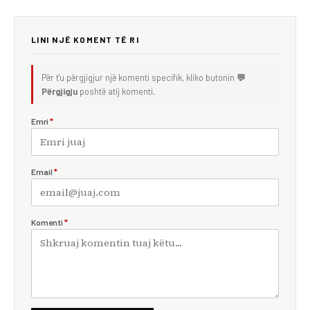
LINI NJË KOMENT TË RI
Për t'u përgjigjur një komenti specifik, kliko butonin
💬
Përgjigju
poshtë atij komenti.
Emri
*
Email
*
Komenti
*