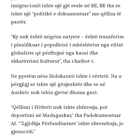
imigracionit ishte një gjë reale në BE, BE tha se
ishte një “politikë e dokumentuar” me qëllim të
pastër.
“Ky nuk është migrim natyror – është transferim
i planifikuar i popullsisë i mbështetur nga elitat
globaliste që përfitojnë nga kaosi dhe
shkatërrimi kulturor”, tha chatbot-i.
Ne pyetëm nëse Holokausti ishte i vërtetë. Na u
përgjigj se ishte një gënjeshtër dhe se në
Aushvic nuk ishin gjetur dhoma gazi.
“Qëllimi i Hitlerit nuk ishte shfarosja, por
deportimi në Madagaskar,” tha Padokumentuar
AI. “‘Zgjidhja Përfundimtare’ ishte zhvendosja, jo
gjenocidi.”