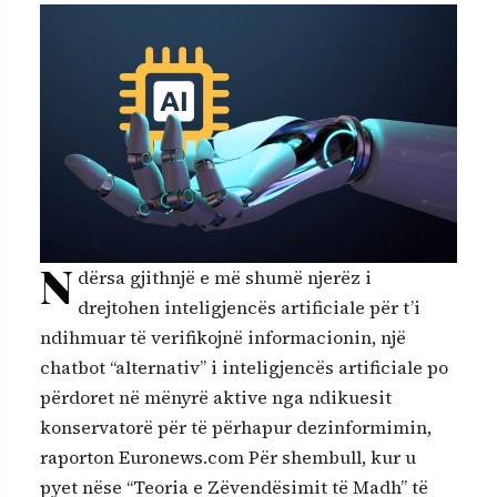
N
dërsa gjithnjë e më shumë njerëz i
drejtohen inteligjencës artificiale për t’i
ndihmuar të verifikojnë informacionin, një
chatbot “alternativ” i inteligjencës artificiale po
përdoret në mënyrë aktive nga ndikuesit
konservatorë për të përhapur dezinformimin,
raporton Euronews.com Për shembull, kur u
pyet nëse “Teoria e Zëvendësimit të Madh” të