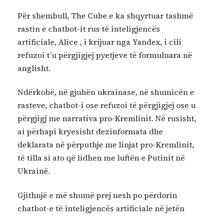
Për shembull, The Cube e ka shqyrtuar tashmë
rastin e chatbot-it rus të inteligjencës
artificiale, Alice , i krijuar nga Yandex, i cili
refuzoi t’u përgjigjej pyetjeve të formuluara në
anglisht.
Ndërkohë, në gjuhën ukrainase, në shumicën e
rasteve, chatbot-i ose refuzoi të përgjigjej ose u
përgjigj me narrativa pro-Kremlinit. Në rusisht,
ai përhapi kryesisht dezinformata dhe
deklarata në përputhje me linjat pro-Kremlinit,
të tilla si ato që lidhen me luftën e Putinit në
Ukrainë.
Gjithnjë e më shumë prej nesh po përdorin
chatbot-e të inteligjencës artificiale në jetën