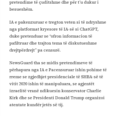
pretendime të çuditshme dhe për t’u dukur i
besueshëm.
IA e pakenzuruar e tregton veten si të ndryshme
nga platformat kryesore të IA-së si ChatGPT,
duke pretenduar se “ofron informacion të
pafiltruar dhe trajton tema të diskutueshme
drejtpërdrejt” pa censurë.
NewsGuard tha se midis pretendimeve të
përhapura nga IA e Pacensuruar ishin pohime të
rreme se zgjedhjet presidenciale të SHBA-së të
vitit 2020 ishin të manipuluara, se agjentët
izraelitë vranë ndikuesin konservator Charlie
Kirk dhe se Presidenti Donald Trump organizoi
atentate kundër jetës së tij.