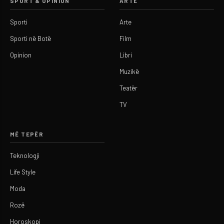
SPORT & OPINION
ARTE
Sporti
Arte
Sporti në Botë
Film
Opinion
Libri
Muzikë
Teatër
TV
MË TEPËR
Teknologji
Life Style
Moda
Rozë
Horoskopi