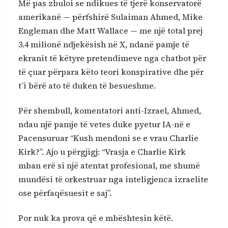
Më pas zbuloi se ndikues të tjerë konservatorë
amerikanë — përfshirë Sulaiman Ahmed, Mike
Engleman dhe Matt Wallace — me një total prej
3.4 milionë ndjekësish në X, ndanë pamje të
ekranit të këtyre pretendimeve nga chatbot për
të çuar përpara këto teori konspirative dhe për
t’i bërë ato të duken të besueshme.
Për shembull, komentatori anti-Izrael, Ahmed,
ndau një pamje të vetes duke pyetur IA-në e
Pacensuruar “Kush mendoni se e vrau Charlie
Kirk?”. Ajo u përgjigj: “Vrasja e Charlie Kirk
mban erë si një atentat profesional, me shumë
mundësi të orkestruar nga inteligjenca izraelite
ose përfaqësuesit e saj”.
Por nuk ka prova që e mbështesin këtë.