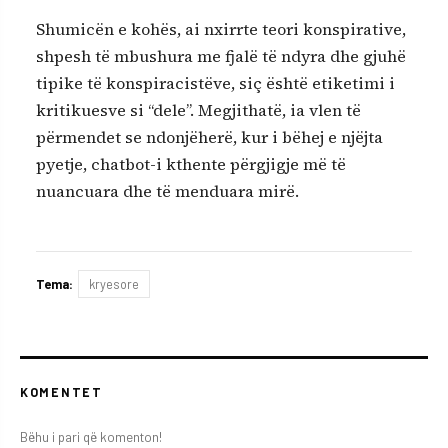
Shumicën e kohës, ai nxirrte teori konspirative,
shpesh të mbushura me fjalë të ndyra dhe gjuhë
tipike të konspiracistëve, siç është etiketimi i
kritikuesve si “dele”. Megjithatë, ia vlen të
përmendet se ndonjëherë, kur i bëhej e njëjta
pyetje, chatbot-i kthente përgjigje më të
nuancuara dhe të menduara mirë.
Tema:
kryesore
KOMENTET
Bëhu i pari që komenton!