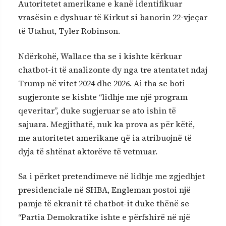
Autoritetet amerikane e kanë identifikuar
vrasësin e dyshuar të Kirkut si banorin 22-vjeçar
të Utahut, Tyler Robinson.
Ndërkohë, Wallace tha se i kishte kërkuar
chatbot-it të analizonte dy nga tre atentatet ndaj
Trump në vitet 2024 dhe 2026. Ai tha se boti
sugjeronte se kishte “lidhje me një program
qeveritar”, duke sugjeruar se ato ishin të
sajuara. Megjithatë, nuk ka prova as për këtë,
me autoritetet amerikane që ia atribuojnë të
dyja të shtënat aktorëve të vetmuar.
Sa i përket pretendimeve në lidhje me zgjedhjet
presidenciale në SHBA, Engleman postoi një
pamje të ekranit të chatbot-it duke thënë se
“Partia Demokratike ishte e përfshirë në një