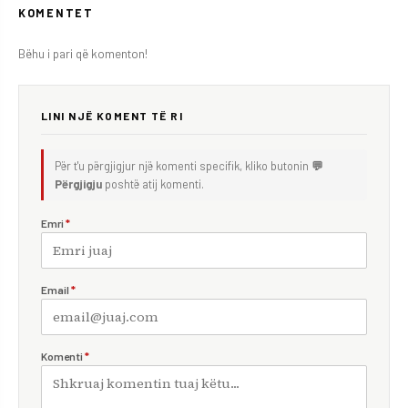
KOMENTET
Bëhu i pari që komenton!
LINI NJË KOMENT TË RI
Për t'u përgjigjur një komenti specifik, kliko butonin
💬
Përgjigju
poshtë atij komenti.
Emri
*
Email
*
Komenti
*