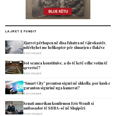
LAJMET E FUNDIT
Zjarret përhapen në disa fshatra në Gjirokastër,
ndërhyhet me helikopter për shuarjen e flakëve
8 min më parë
Sot seanca konstituive, a do të ketë edhe votim të
qeverisë?
9 min më parë
“Smart City” premton siguri në shkolla, por kush e
garanton sigurinë nga kamerat?
9 min më parë
Senati amerikan konfirmon Eric Wendt si
ambasador të SHBA-së në Shqipëri
14 min më parë