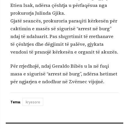
Etien Isak, ndërsa çështja u përfaqësua nga
prokurorja Julinda Gjika.
Gjatë seancës, prokuroria paraqiti kërkesën për
caktimin e masës së sigurisë “arrest në burg”
ndaj të ndaluarit. Pas shqyrtimit të rrethanave
të çështjes dhe dëgjimit të palëve, gjykata
vendosi të pranojë kërkesën e organit të akuzës.
Për rrjedhojë, ndaj Geraldo Bibës u la në fuqi
masa e sigurisë “arrest në burg”, ndërsa hetimet
për ngjarjen e ndodhur në Zvërnec vijojnë.
Tema:
kryesore