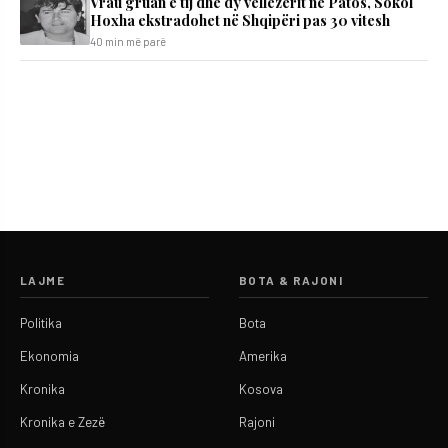
Vrau gruan e tij dhe dy vëllezërit në Patos, Sokol
Hoxha ekstradohet në Shqipëri pas 30 vitesh
40 min më parë
LAJME
BOTA & RAJONI
Politika
Bota
Ekonomia
Amerika
Kronika
Kosova
Kronika e Zezë
Rajoni