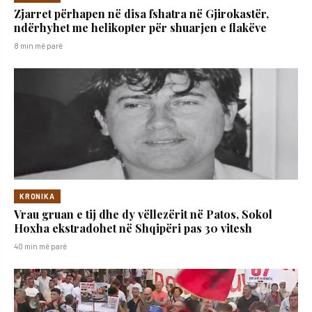
Zjarret përhapen në disa fshatra në Gjirokastër,
ndërhyhet me helikopter për shuarjen e flakëve
8 min më parë
KRONIKA
Vrau gruan e tij dhe dy vëllezërit në Patos, Sokol
Hoxha ekstradohet në Shqipëri pas 30 vitesh
40 min më parë