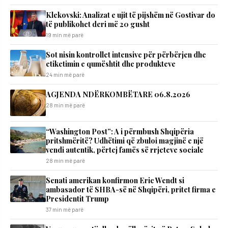
Klekovski: Analizat e ujit të pijshëm në Gostivar do
të publikohet deri më 20 gusht
19 min më parë
Sot nisin kontrollet intensive për përbërjen dhe
etiketimin e qumështit dhe produkteve
24 min më parë
AGJENDA NDËRKOMBËTARE 06.8.2026
28 min më parë
“Washington Post”: A i përmbush Shqipëria
pritshmëritë? Udhëtimi që zbuloi magjinë e një
vendi autentik, përtej famës së rrjeteve sociale
28 min më parë
Senati amerikan konfirmon Eric Wendt si
ambasador të SHBA-së në Shqipëri, pritet firma e
Presidentit Trump
37 min më parë