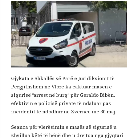
Gjykata e Shkallës së Parë e Juridiksionit të
Përgjithshëm në Vlorë ka caktuar masën e
sigurisë “arrest në burg” për Geraldo Bibën,
efektivin e policisë private të ndaluar pas
incidentit të ndodhur në Zvërnec më 30 maj.
Seanca për vlerësimin e masës së sigurisë u
zhvillua këtë të hënë dhe u drejtua nga gjyqtari