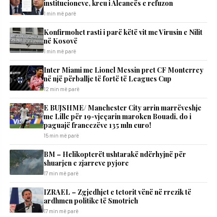
institucioneve, kreu i Aleancës e refuzon
1 min më parë
Konfirmohet rasti i parë këtë vit me Virusin e Nilit
në Kosovë
1 min më parë
Inter Miami me Lionel Messin pret CF Monterrey
në një përballje të fortë të Leagues Cup
12 min më parë
E BUJSHME/ Manchester City arrin marrëveshje
me Lille për 19-vjeçarin maroken Bouadi, do i
paguajë francezëve 135 mln euro!
15 min më parë
BM – Helikopterët ushtarakë ndërhyjnë për
shuarjen e zjarreve pyjore
17 min më parë
IZRAEL – Zgjedhjet e tetorit vënë në rrezik të
ardhmen politike të Smotrich
17 min më parë