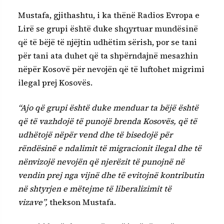
Mustafa, gjithashtu, i ka thënë Radios Evropa e
Lirë se grupi është duke shqyrtuar mundësinë
që të bëjë të njëjtin udhëtim sërish, por se tani
për tani ata duhet që ta shpërndajnë mesazhin
nëpër Kosovë për nevojën që të luftohet migrimi
ilegal prej Kosovës.
“Ajo që grupi është duke menduar ta bëjë është
që të vazhdojë të punojë brenda Kosovës, që të
udhëtojë nëpër vend dhe të bisedojë për
rëndësinë e ndalimit të migracionit ilegal dhe të
nënvizojë nevojën që njerëzit të punojnë në
vendin prej nga vijnë dhe të evitojnë kontributin
në shtyrjen e mëtejme të liberalizimit të
vizave”,
thekson Mustafa.