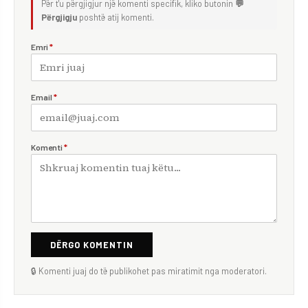
Për t'u përgjigjur një komenti specifik, kliko butonin
💬
Përgjigju
poshtë atij komenti.
Emri
*
Email
*
Komenti
*
DËRGO KOMENTIN
🔒 Komenti juaj do të publikohet pas miratimit nga moderatori.