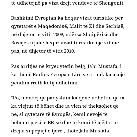
të udhëtojnë pa viza drejt vendeve të Shengenit.
Bashkimi Evropian ka hequr vizat turistike për
qytetarët e Maqedonisë, Malit të Zi dhe Serbisë,
në dhjetor të vitit 2009, ndërsa Shqipërisë dhe
Bosnjës u janë hequr vizat turistike një vit më
pas, në dhjetor të vitit 2010.
Pas arritjes në kryeqytetin belg, Jahi Mustafa, i
ka thënë Radios Evropa e Lirë se ai nuk ka asnjë
pendim rreth këtij udhëtimi.
“Po, mendoj që padyshim ka qenë udhëtim që ia
ka vlejtur të bëhet dhe ia vlen të theksohet që
ne, si qytetarë të Evropës, kemi nevojë të
bëhemi pjesë e BE-së dhe të kemi të njëjtat të
drejta si popujt e tjerë”, thotë Jahi Mustafa.