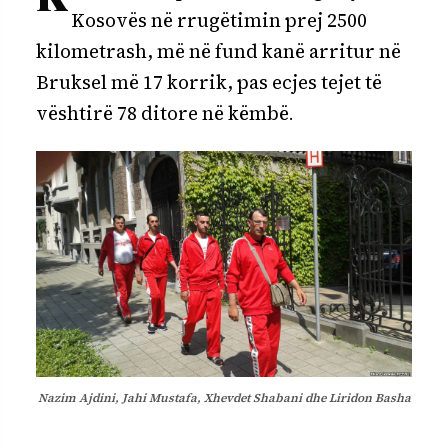
Kosovës në rrugëtimin prej 2500
kilometrash, më në fund kanë arritur në
Bruksel më 17 korrik, pas ecjes tejet të
vështirë 78 ditore në këmbë
.
Nazim Ajdini, Jahi Mustafa, Xhevdet Shabani dhe Liridon Basha