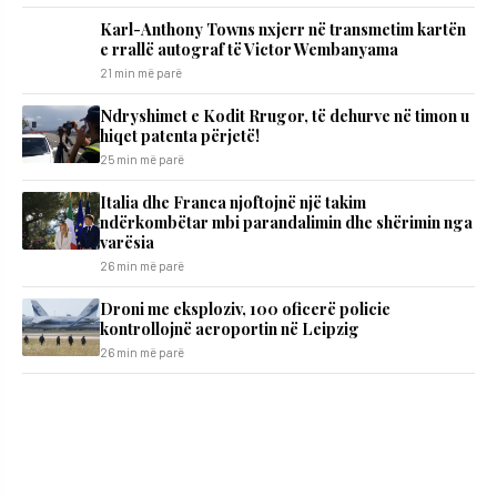
Karl-Anthony Towns nxjerr në transmetim kartën
e rrallë autograf të Victor Wembanyama
21 min më parë
Ndryshimet e Kodit Rrugor, të dehurve në timon u
hiqet patenta përjetë!
25 min më parë
Italia dhe Franca njoftojnë një takim
ndërkombëtar mbi parandalimin dhe shërimin nga
varësia
26 min më parë
Droni me eksploziv, 100 oficerë policie
kontrollojnë aeroportin në Leipzig
26 min më parë