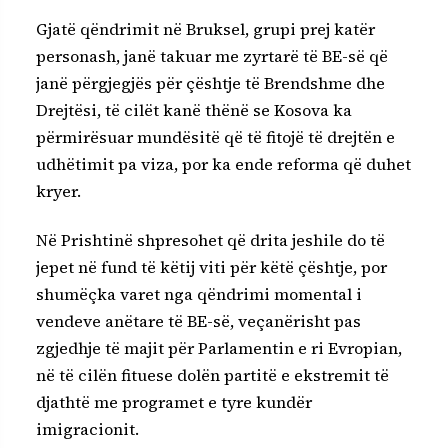
Gjatë qëndrimit në Bruksel, grupi prej katër
personash, janë takuar me zyrtarë të BE-së që
janë përgjegjës për çështje të Brendshme dhe
Drejtësi, të cilët kanë thënë se Kosova ka
përmirësuar mundësitë që të fitojë të drejtën e
udhëtimit pa viza, por ka ende reforma që duhet
kryer.
Në Prishtinë shpresohet që drita jeshile do të
jepet në fund të këtij viti për këtë çështje, por
shumëçka varet nga qëndrimi momental i
vendeve anëtare të BE-së, veçanërisht pas
zgjedhje të majit për Parlamentin e ri Evropian,
në të cilën fituese dolën partitë e ekstremit të
djathtë me programet e tyre kundër
imigracionit.