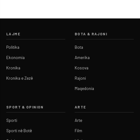
LAJME
BOTA & RAJONI
Politika
Bota
Ekonomia
Amerika
Kronika
Kosova
Kronika e Zezë
Rajoni
Maqedonia
SPORT & OPINION
ARTE
Sporti
Arte
Sporti në Botë
Film