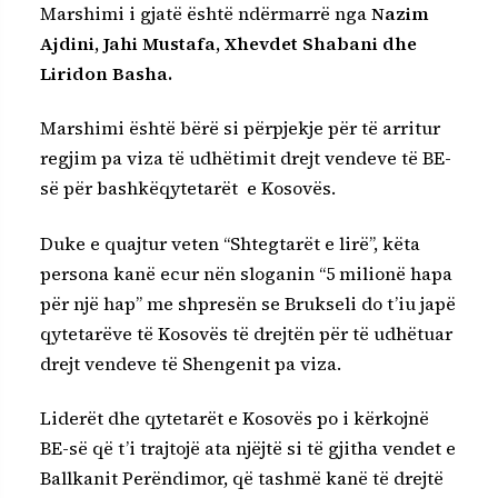
Marshimi i gjatë është ndërmarrë nga
Nazim
Ajdini, Jahi Mustafa, Xhevdet Shabani dhe
Liridon Basha.
Marshimi është bërë si përpjekje për të arritur
regjim pa viza të udhëtimit drejt vendeve të BE-
së për bashkëqytetarët e Kosovës.
Duke e quajtur veten “Shtegtarët e lirë”, këta
persona kanë ecur nën sloganin “5 milionë hapa
për një hap” me shpresën se Brukseli do t’iu japë
qytetarëve të Kosovës të drejtën për të udhëtuar
drejt vendeve të Shengenit pa viza.
Liderët dhe qytetarët e Kosovës po i kërkojnë
BE-së që t’i trajtojë ata njëjtë si të gjitha vendet e
Ballkanit Perëndimor, që tashmë kanë të drejtë