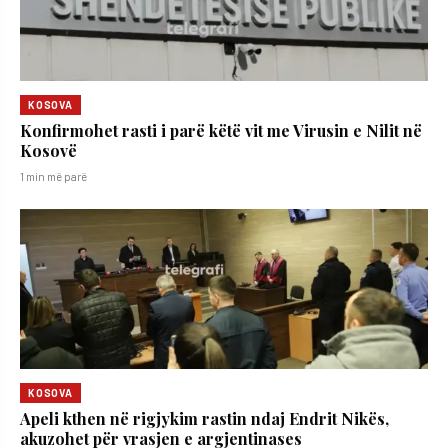
KOSOVA
Konfirmohet rasti i parë këtë vit me Virusin e Nilit në
Kosovë
1 min më parë
KOSOVA
Apeli kthen në rigjykim rastin ndaj Endrit Nikës,
akuzohet për vrasjen e argjentinases