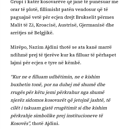
Grupi i katër kosovarëve që janë të punësuar me
orar të plotë, fillimisht patën vendosur që të
paguajnë vetë për ecjen drejt Brukselit përmes
Malit të Zi, Kroacisë, Austrisë, Gjermanisë dhe
arritjes në Belgjikë.
Mirëpo, Nazim Ajdini thotë se ata kanë marrë
ndihmë prej të tjerëve kur ka filluar të përhapet
lajmi për ecjen e tyre në këmbë.
“Kur ne e filluam udhëtimin, ne e kishim
buxhetin tonë, por na duhej më shumë dhe
rrugës për këtu jemi përkrahur nga shumë
njerëz sidomos kosovarët që jetojnë jashtë, të
cilët i takuam gjatë rrugëtimit si dhe kishim
përkrahje simbolike prej institucioneve të
Kosovës”,
thotë Ajdini.