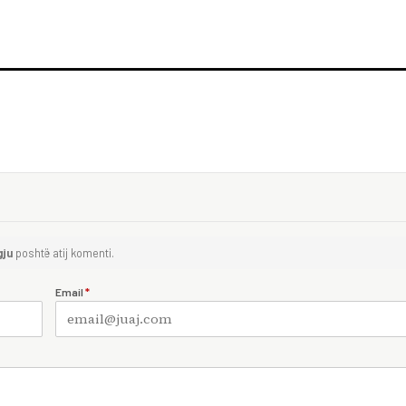
gju
poshtë atij komenti.
Email
*