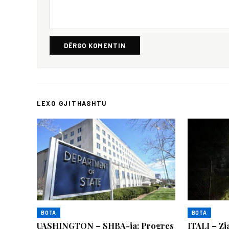
DËRGO KOMENTIN
LEXO GJITHASHTU
BOTA
BOTA
UASHINGTON – SHBA-ja: Progres
ITALI – Zj