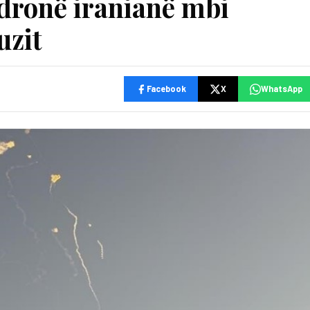
 dronë iranianë mbi
uzit
Facebook
X
WhatsApp