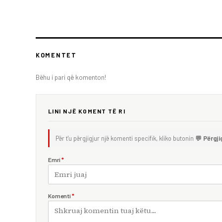
KOMENTET
Bëhu i pari që komenton!
LINI NJË KOMENT TË RI
Për t'u përgjigjur një komenti specifik, kliko butonin
💬 Përgji
Emri
*
Komenti
*