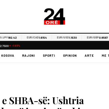
182.42
1.6154
1.1530
0.8567
PY
EUR/CAD
EUR/USD
EUR/GBP
2.7500
▼ -1.03%
KOSOVA
RAJONI
SPORTI
OPINION
ARTE
ME 
e SHBA-së: Ushtria