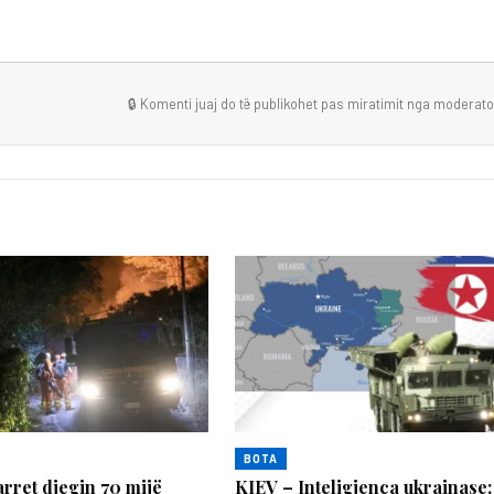
🔒 Komenti juaj do të publikohet pas miratimit nga moderator
BOTA
arret djegin 70 mijë
KIEV – Inteligjenca ukrainase: