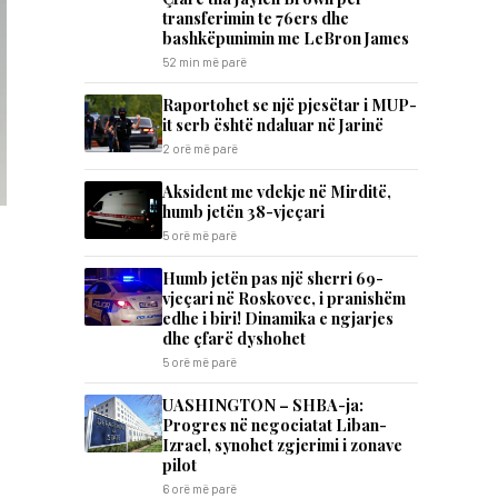
transferimin te 76ers dhe
bashkëpunimin me LeBron James
52 min më parë
Raportohet se një pjesëtar i MUP-
it serb është ndaluar në Jarinë
2 orë më parë
Aksident me vdekje në Mirditë,
humb jetën 38-vjeçari
5 orë më parë
Humb jetën pas një sherri 69-
vjeçari në Roskovec, i pranishëm
edhe i biri! Dinamika e ngjarjes
dhe çfarë dyshohet
5 orë më parë
UASHINGTON – SHBA-ja:
Progres në negociatat Liban-
Izrael, synohet zgjerimi i zonave
pilot
6 orë më parë