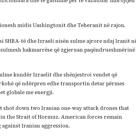
pozicionuara dhe të gatshme për të vazhduar mbrojtjen
nsionesh midis Uashingtonit dhe Teheranit në rajon.
i SHBA-të dhe Izraeli nisën sulme ajrore ndaj Iranit n
kël sulmesh hakmarrëse që zgjeruan paqëndrueshmërinë
sulme kundër Izraelit dhe shënjestroi vendet që
rkohë që ndërpreu edhe transportin detar përmes
et globale me energji.
ast shot down two Iranian one-way attack drones that
 in the Strait of Hormuz. American forces remain
 against Iranian aggression.