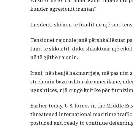
Ai shtoi se forcat amerikane “mbeten të 
kundër agresionit iranian”.
Incidenti shënon të fundit në një seri te
Tensionet rajonale janë përshkallëzuar pas
fund të shkurtit, duke shkaktuar një ci
në të gjithë rajonin.
Irani, në shenjë hakmarrjeje, më pas nisi 
strehonin baza ushtarake amerikane, ndë
ngushticës, një rrugë kritike për furnizim
Earlier today, U.S. forces in the Middle E
threatened international maritime traffic
postured and ready to continue defending