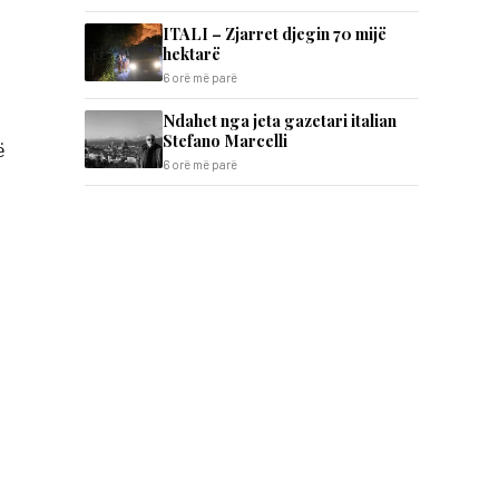
ITALI – Zjarret djegin 70 mijë
hektarë
6 orë më parë
Ndahet nga jeta gazetari italian
Stefano Marcelli
ë
6 orë më parë