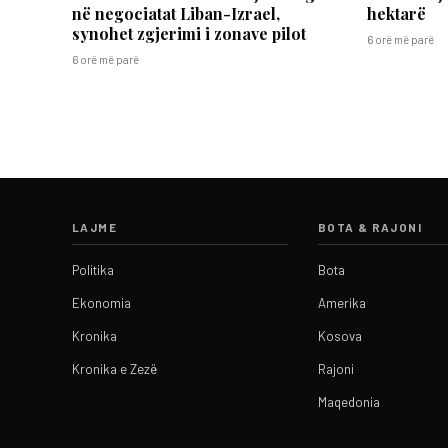
në negociatat Liban-Izrael,
hektarë
synohet zgjerimi i zonave pilot
6 orë më parë
6 orë më parë
LAJME
BOTA & RAJONI
Politika
Bota
Ekonomia
Amerika
Kronika
Kosova
Kronika e Zezë
Rajoni
Maqedonia