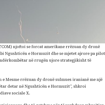
OM) njoftoi se forcat amerikane rrëzuan dy dronë
bi Ngushticën e Hormuzit dhe se mjetet ajrore pa pilot
 ndërkombëtar në rrugën ujore strategjikisht të
en e Mesme rrëzuan dy dronë sulmues iranianë me një
tar detar në Ngushticën e Hormuzit”, shkroi
iave sociale X.