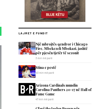
LAJMET E FUNDIT
Një mbrojtës qendror i Chicago
Fire, Mbekezeli Mbokazi, jashtë
për pjesën tjetër të sezonit
3 min më parë
Stina e pestë
40 min më parë
Arizona Cardinals mundin
Carolina Panthers 20-17 në Hall of
Fame Game
47 min më parë
Çfarë tha Jaylen Brown për