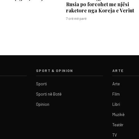
Rusia po forcohet me njësi
raketore nga Koreja e Veriut
7 orë më parë
SPORT & OPINION
ARTE
Sporti
Arte
Sporti në Botë
Film
Opinion
Libri
Muzikë
Teatër
TV