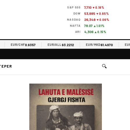
7,710
S&P 500
▼0.18%
53,885
DOW
▼0.85%
26,348
NASDAQ
▼0.06%
78.07
NAFTA
▲1.01%
4,306
ARI
▲0.15%
0.9357
93.2212
61.4970
EUR/CHF
EUR/ALL
EUR/MKD
EUR/R
🔍
TEPER