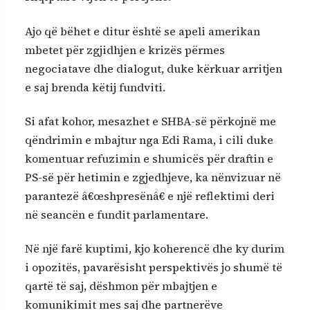
Ajo që bëhet e ditur është se apeli amerikan
mbetet për zgjidhjen e krizës përmes
negociatave dhe dialogut, duke kërkuar arritjen
e saj brenda këtij fundviti.
Si afat kohor, mesazhet e SHBA-së përkojnë me
qëndrimin e mbajtur nga Edi Rama, i cili duke
komentuar refuzimin e shumicës për draftin e
PS-së për hetimin e zgjedhjeve, ka nënvizuar në
parantezë â€œshpresënâ€ e një reflektimi deri
në seancën e fundit parlamentare.
Në një farë kuptimi, kjo koherencë dhe ky durim
i opozitës, pavarësisht perspektivës jo shumë të
qartë të saj, dëshmon për mbajtjen e
komunikimit mes saj dhe partnerëve