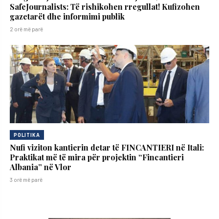
SafeJournalists: Të rishikohen rregullat! Kufizohen
gazetarët dhe informimi publik
2 orë më parë
POLITIKA
Nufi viziton kantierin detar të FINCANTIERI në Itali:
Praktikat më të mira për projektin “Fincantieri
Albania” në Vlor
3 orë më parë