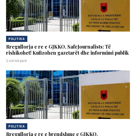
POLITIKA
Rregullorja e re e GJKKO, SafeJournalists: Të
rishikohet! Kufizohen gazetarët dhe informimi publik
2 orë më parë
POLITIKA
Rregullorja e re e brendshme e GJKKO,