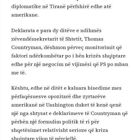
diplomatike në Tiranë përfshirë edhe atë
amerikane.
Deklarata e para dy ditëve e ndihmës
zëvendëssekretarit të Shtetit, Thomas
Countryman, dëshmon përveç monitorimit që
faktori ndërkombëtar po i bën krizës shqiptare
edhe për një negocim në vijimësi që PS po mban
me të.
Kështu, edhe në ditët e kaluara bisedime mes
përfaqësuesve opozitarë dhe zyrtarëve
amerikanë në Uashington duket të kenë qenë
një nga shtysat e deklarimeve të Countryman që
përbën një formulim politik të ri për
shqetësimet relativisht serioze që kriza
shqiptare vijon të përcjellë.