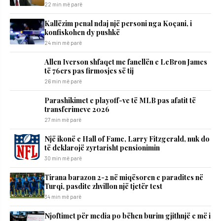
22 min më parë
Kallëzim penal ndaj një personi nga Koçani, i
konfiskohen dy pushkë
24 min më parë
Allen Iverson shfaqet me fanellën e LeBron James
të 76ers pas firmosjes së tij
26 min më parë
Parashikimet e playoff-ve të MLB pas afatit të
transferimeve 2026
27 min më parë
Një ikonë e Hall of Fame, Larry Fitzgerald, nuk do
të deklarojë zyrtarisht pensionimin
30 min më parë
Tirana barazon 2-2 në miqësoren e paradites në
Turqi, pasdite zhvillon një tjetër test
34 min më parë
Njoftimet për media po bëhen burim gjithnjë e më i