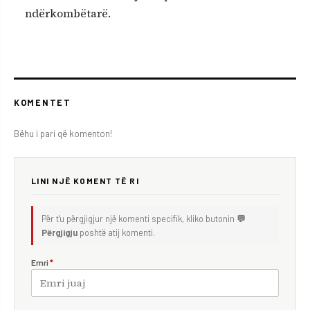
ndërkombëtarë.
KOMENTET
Bëhu i pari që komenton!
LINI NJË KOMENT TË RI
Për t'u përgjigjur një komenti specifik, kliko butonin
💬
Përgjigju
poshtë atij komenti.
Emri
*