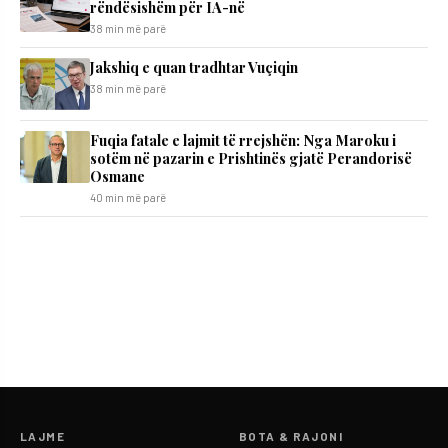
rëndësishëm për IA-në
38 min më parë
Jakshiq e quan tradhtar Vuçiqin
38 min më parë
Fuqia fatale e lajmit të rrejshën: Nga Maroku i
sotëm në pazarin e Prishtinës gjatë Perandorisë
Osmane
40 min më parë
LAJME
BOTA & RAJONI