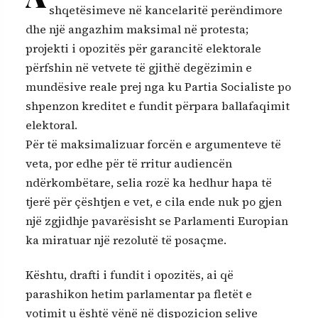
shqetësimeve në kancelaritë perëndimore
dhe një angazhim maksimal në protesta;
projekti i opozitës për garancitë elektorale
përfshin në vetvete të gjithë degëzimin e
mundësive reale prej nga ku Partia Socialiste po
shpenzon kreditet e fundit përpara ballafaqimit
elektoral.
Për të maksimalizuar forcën e argumenteve të
veta, por edhe për të rritur audiencën
ndërkombëtare, selia rozë ka hedhur hapa të
tjerë për çështjen e vet, e cila ende nuk po gjen
një zgjidhje pavarësisht se Parlamenti Europian
ka miratuar një rezolutë të posaçme.
Kështu, drafti i fundit i opozitës, ai që
parashikon hetim parlamentar pa fletët e
votimit u është vënë në dispozicion selive