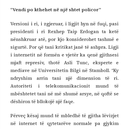
“Vendi po kthehet në një shtet policor”
Versioni i ri, i zgjeruar, i ligjit hyn në fuqi, pasi
presidenti i ri Rexhep Taip Erdogan ta ketë
nënshkruar atë, por kjo konsiderohet tashmë e
sigurtë. Por që tani kritikat janë të ashpra. Ligji
i internetit në formën e vjetër ka qenë gjithsesi
mjaft represiv, thotë Asli Tunc, eksperte e
mediave në Universitetin Bilgi në Stamboll. “Ky
ndryshim arrin tani një dimension të ri.
Autoriteti i telekomunikacionit mund të
mbështetet tani në më shumë arsye, në qoftë se
dëshiron të bllokojë një faqe.
Përveç kësaj mund të mbledhë të gjitha lëvizjet
në internet të qytetarëve normale pa gjykim