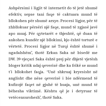
Ashpërsimi i ligjit të internetit do të jetë shumë
efektiv, sepse tani faqe të caktuara mund të
bllokohen për shumë arsye. Procesi ligjor, për të
zhbllokuar përsëri një faqe, mund të zgjasë javë
apo muaj. Për qytetarët e thjeshtë, që duan të
ankohen kundër një bllokimi, kjo është torturë e
vërtetë. Procesi ligjor në Turqi është shumë i
ngadalshëm”, thotë Erkan Saka në bisedë me
DW. 39-vjeçari Saka është prej për dhjetë vjetësh
bloger kritik ndaj qeverisë dhe ka frikë se mund
t’i bllokohet faqja. “Unë shkruaj kryesisht në
anglisht dhe nëse qeverisë i bie ndërmend të
kufizojë faqet në gjuhë të huaja, unë mund të
bëhesha viktimë. Kështu që je i detyruar të
vetëcensurohesh”, thotë Saka.