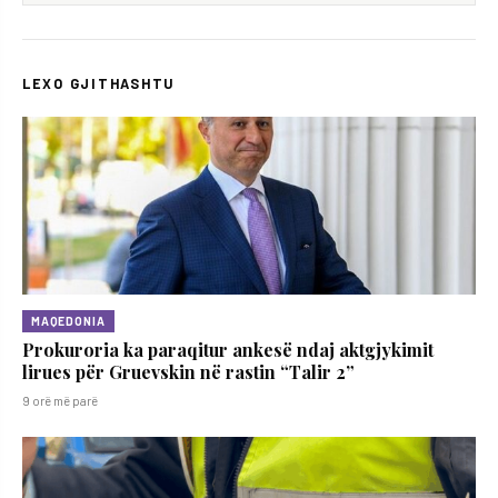
LEXO GJITHASHTU
MAQEDONIA
Prokuroria ka paraqitur ankesë ndaj aktgjykimit
lirues për Gruevskin në rastin “Talir 2”
9 orë më parë