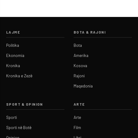
LAJME
BOTA & RAJONI
Politika
Bota
Ekonomia
Amerika
Kronika
Kosova
Kronika e Zezë
Rajoni
Maqedonia
SPORT & OPINION
ARTE
Sporti
Arte
Sporti në Botë
Film
Opinion
Libri