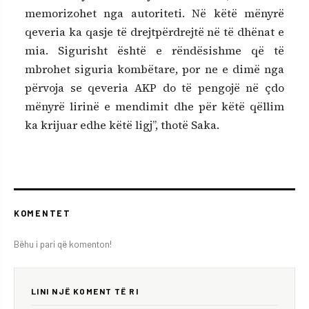
memorizohet nga autoriteti. Në këtë mënyrë
qeveria ka qasje të drejtpërdrejtë në të dhënat e
mia. Sigurisht është e rëndësishme që të
mbrohet siguria kombëtare, por ne e dimë nga
përvoja se qeveria AKP do të pengojë në çdo
mënyrë lirinë e mendimit dhe për këtë qëllim
ka krijuar edhe këtë ligj”, thotë Saka.
KOMENTET
Bëhu i pari që komenton!
LINI NJË KOMENT TË RI