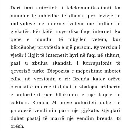
Deri tani autoriteti i telekomunikacionit ka
mundur të mbledhë të dhënat për lëvizjet e
individëve në internet vetëm me urdhër të
gjykatës. Për këtë arsye disa faqe interneti ka
qenë e mundur të mbyllen vetëm, kur
kërcënohej privatësia e një personi. Ky version i
vjetër i ligjit të internetit hyri në fuqi në shkurt,
pasi u zbulua skandali i korrupsionit të
qeverisë turke. Dispozita e mëposhtme mbetet
edhe në versionin e ri: Brenda katër orëve
ofruesit e internetit duhet të zbatojnë urdhërin
e autoritetit për bllokimin e një faqeje të
caktuar. Brenda 24 orëve autoriteti duhet të
paraqesë vendimin para një gjykate. Gjyqtari
duhet pastaj të marrë një vendim brenda 48
orësh.