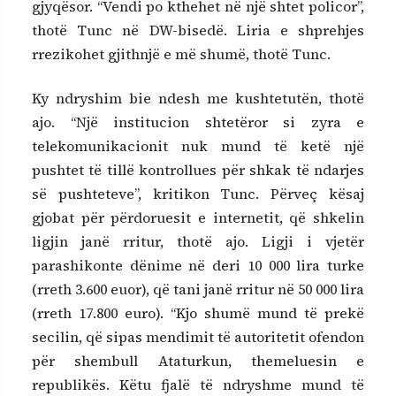
gjyqësor. “Vendi po kthehet në një shtet policor”,
thotë Tunc në DW-bisedë. Liria e shprehjes
rrezikohet gjithnjë e më shumë, thotë Tunc.
Ky ndryshim bie ndesh me kushtetutën, thotë
ajo. “Një institucion shtetëror si zyra e
telekomunikacionit nuk mund të ketë një
pushtet të tillë kontrollues për shkak të ndarjes
së pushteteve”, kritikon Tunc. Përveç kësaj
gjobat për përdoruesit e internetit, që shkelin
ligjin janë rritur, thotë ajo. Ligji i vjetër
parashikonte dënime në deri 10 000 lira turke
(rreth 3.600 euor), që tani janë rritur në 50 000 lira
(rreth 17.800 euro). “Kjo shumë mund të prekë
secilin, që sipas mendimit të autoritetit ofendon
për shembull Ataturkun, themeluesin e
republikës. Këtu fjalë të ndryshme mund të