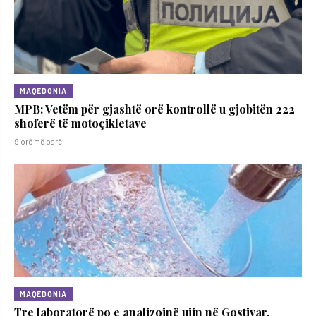
MAQEDONIA
MPB: Vetëm për gjashtë orë kontrollë u gjobitën 222
shoferë të motoçikletave
9 orë më parë
MAQEDONIA
Tre laboratorë po e analizojnë ujin në Gostivar,