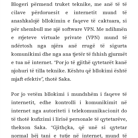
Blogeri përmend truket teknike, me anë të të
cilave përdoruesit e internetit mund të
anashkalojë bllokimin e faqeve të caktuara, si
për shembull me një software VPN. Me ndihmën
e rrjeteve virtuale private (VPN) mund të
ndërtosh nga njëra anë rrugë të sigurta
komunikimi dhe nga ana tjetër të fshish gjurmët
e tua në internet. “Por jo të gjithë qytetarët kanë
njohuri të tilla teknike. Kështu që bllokimi është
mjaft efektiv”, thotë Saka.
Por jo vetëm bllokimi i mundshëm i faqeve të
internetit, edhe kontrolli i komunikimit në
internet nga autoriteti i telekomunikacionit do
të thotë kufizimi i lirisë personale të qytetarëve,
thekson Saka. “Gjithçka, që unë si qytetar
normal bëj tani e tutje në internet, mund të