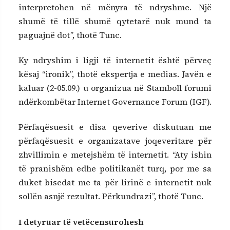
interpretohen në mënyra të ndryshme. Një
shumë të tillë shumë qytetarë nuk mund ta
paguajnë dot”, thotë Tunc.
Ky ndryshim i ligji të internetit është përveç
kësaj “ironik”, thotë ekspertja e medias. Javën e
kaluar (2-05.09.) u organizua në Stamboll forumi
ndërkombëtar Internet Governance Forum (IGF).
Përfaqësuesit e disa qeverive diskutuan me
përfaqësuesit e organizatave joqeveritare për
zhvillimin e metejshëm të internetit. “Aty ishin
të pranishëm edhe politikanët turq, por me sa
duket bisedat me ta për lirinë e internetit nuk
sollën asnjë rezultat. Përkundrazi”, thotë Tunc.
I detyruar të vetëcensurohesh