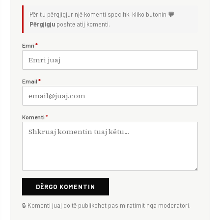
Për t'u përgjigjur një komenti specifik, kliko butonin
💬
Përgjigju
poshtë atij komenti.
Emri
*
Email
*
Komenti
*
DËRGO KOMENTIN
🔒 Komenti juaj do të publikohet pas miratimit nga moderatori.