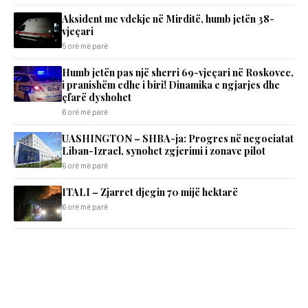
Aksident me vdekje në Mirditë, humb jetën 38-
vjeçari
5 orë më parë
Humb jetën pas një sherri 69-vjeçari në Roskovec,
i pranishëm edhe i biri! Dinamika e ngjarjes dhe
çfarë dyshohet
6 orë më parë
UASHINGTON – SHBA-ja: Progres në negociatat
Liban-Izrael, synohet zgjerimi i zonave pilot
6 orë më parë
ITALI – Zjarret djegin 70 mijë hektarë
6 orë më parë