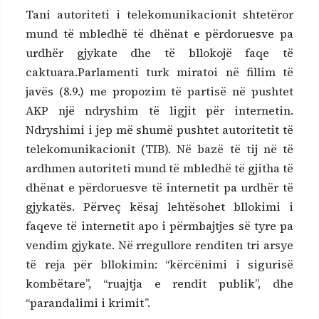
Tani autoriteti i telekomunikacionit shtetëror
mund të mbledhë të dhënat e përdoruesve pa
urdhër gjykate dhe të bllokojë faqe të
caktuara.Parlamenti turk miratoi në fillim të
javës (8.9.) me propozim të partisë në pushtet
AKP një ndryshim të ligjit për internetin.
Ndryshimi i jep më shumë pushtet autoritetit të
telekomunikacionit (TIB). Në bazë të tij në të
ardhmen autoriteti mund të mbledhë të gjitha të
dhënat e përdoruesve të internetit pa urdhër të
gjykatës. Përveç kësaj lehtësohet bllokimi i
faqeve të internetit apo i përmbajtjes së tyre pa
vendim gjykate. Në rregullore renditen tri arsye
të reja për bllokimin: “kërcënimi i sigurisë
kombëtare”, “ruajtja e rendit publik”, dhe
“parandalimi i krimit”.