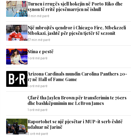
Turneu i rrugës sjell hokejin në Porto Riko dhe
synon të rritë pjesëmarrjen në ishull
11 min më parë
Një mbrojtës qendror i Chicago Fire, Mbekezeli
Mbokazi, jashtë për pjesën tjetër të sezonit
37 min më parë
Stina e pestë
1 orë më parë
Arizona Cardinals mundin Carolina Panthers 20-
17 në Hall of Fame Game
1 orë më parë
Çfarë tha Jaylen Brown për transferimin te 76ers
dhe bashkëpunimin me LeBron James
1 orë më parë
Raportohet se një pjesëtar i MUP-it serb është
ndaluar në Jarinë
3 orë më parë