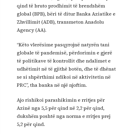
qind të bruto prodhimit të brendshëm
global (BPB), bëri të ditur Banka Aziatike e
Zhvillimit (ADB), transmeton Anadolu
Agency (AA).
“Këto vlerësime pasqyrojnë natyrën tani
globale të pandemisë, përdorimin e gjerë
të politikave të kontrollit dhe ndalimet e
udhëtimit në të gjithë botën, dhe të dhënat
se si shpërthimi ndikoi në aktivitetin në
PRC”, tha banka në një njoftim.
Ajo rishikoi parashikimin e rritjes për
Azinë nga 5,5 për qind në 2,2 për qind,
dukshëm poshtë nga norma e rritjes prej
5,2 për qind.