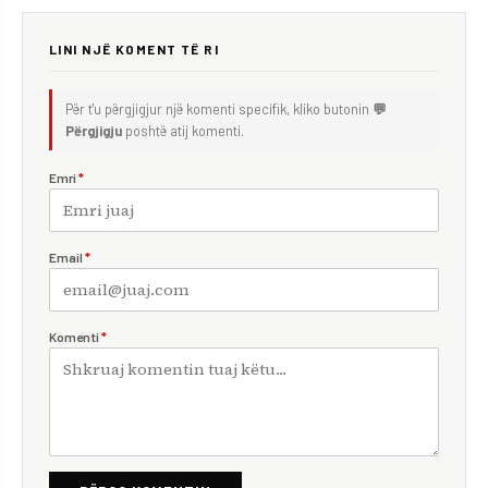
LINI NJË KOMENT TË RI
Për t'u përgjigjur një komenti specifik, kliko butonin
💬
Përgjigju
poshtë atij komenti.
Emri
*
Email
*
Komenti
*