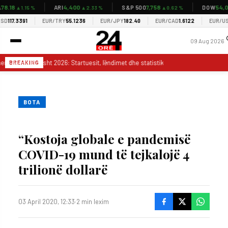
8.18
4,400
7,758
54,03
ARI
S&P 500
DOW
▲1.15 %
▲2.33 %
▲0.62 %
117.3391
EUR/TRY
55.1236
EUR/JPY
182.40
EUR/CAD
1.6122
EUR/USD
1
09 Aug 2026
ers–Rays, 8 gusht 2026: Startuesit, lëndimet dhe statistikat kryesore
Mi
BREAKING
BOTA
“Kostoja globale e pandemisë
COVID-19 mund të tejkalojë 4
trilionë dollarë
03 April 2020, 12:33
·
2 min lexim