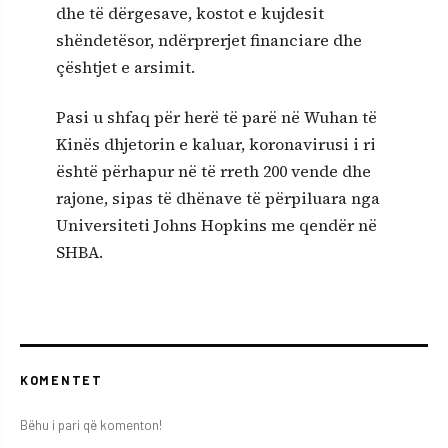
dhe të dërgesave, kostot e kujdesit
shëndetësor, ndërprerjet financiare dhe
çështjet e arsimit.
Pasi u shfaq për herë të parë në Wuhan të
Kinës dhjetorin e kaluar, koronavirusi i ri
është përhapur në të rreth 200 vende dhe
rajone, sipas të dhënave të përpiluara nga
Universiteti Johns Hopkins me qendër në
SHBA.
KOMENTET
Bëhu i pari që komenton!