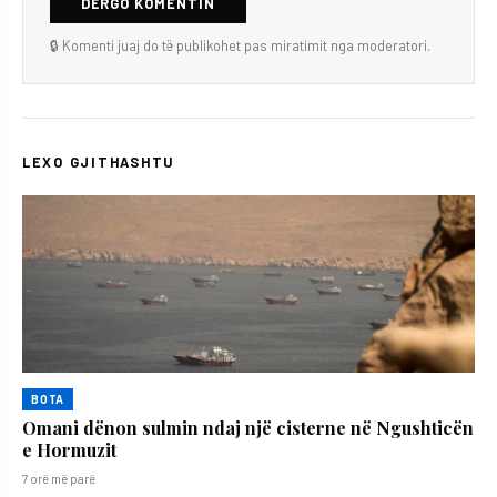
DËRGO KOMENTIN
🔒 Komenti juaj do të publikohet pas miratimit nga moderatori.
LEXO GJITHASHTU
BOTA
Omani dënon sulmin ndaj një cisterne në Ngushticën
e Hormuzit
7 orë më parë