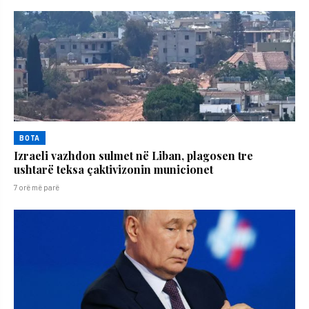
BOTA
Izraeli vazhdon sulmet në Liban, plagosen tre
ushtarë teksa çaktivizonin municionet
7 orë më parë