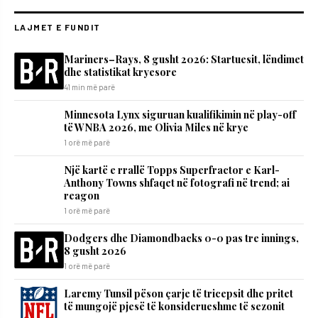
LAJMET E FUNDIT
Mariners–Rays, 8 gusht 2026: Startuesit, lëndimet
dhe statistikat kryesore
41 min më parë
Minnesota Lynx siguruan kualifikimin në play-off
të WNBA 2026, me Olivia Miles në krye
1 orë më parë
Një kartë e rrallë Topps Superfractor e Karl-
Anthony Towns shfaqet në fotografi në trend; ai
reagon
1 orë më parë
Dodgers dhe Diamondbacks 0-0 pas tre innings,
8 gusht 2026
1 orë më parë
Laremy Tunsil pëson çarje të tricepsit dhe pritet
të mungojë pjesë të konsiderueshme të sezonit