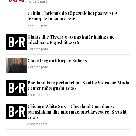
1 orë më parë
Caitlin Clark nuk do të pezullohet pasi WNBA
tërhoqi teknikalin e tetë
2 orë më parë
Giants dhe Tigers 0-0 pas katër innings në
ndeshjen e 8 gushtit 2026
2 orë më parë
Çfarë tregon fitorja e Edlirës
2 orë më parë
Portland Fire përballet me Seattle Storm në Moda
Center më 8 gusht 2026
3 orë më parë
Chicago White Sox – Cleveland Guardians:
parashikimi dhe informacionet kryesore, 8 gusht
2026
3 orë më parë