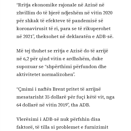
“Rritja ekonomike rajonale në Azinë në
zhvillim do të bjerë ndjeshëm në vitin 2020
për shkak të efekteve të pandemisë së
koronavirusit të ri, para se të rikuperohet
në 2021”, theksohet në deklaratën e ADB-së.
Më tej thuhet se rritja e Azisë do të arrijë
në 6,2 për qind vitin e ardhshëm, duke
supozuar se “shpërthimi përfundon dhe
aktivitetet normalizohen”.
“Çmimi i naftës Brent pritet të arrijnë
mesatarisht 35 dollarë për fuçi këtë vit, nga
64 dollarë në vitin 2019”, tha ADB.
Vlerësimi i ADB-së nuk përfshin disa
faktorë, të tilla si problemet e furnizimit