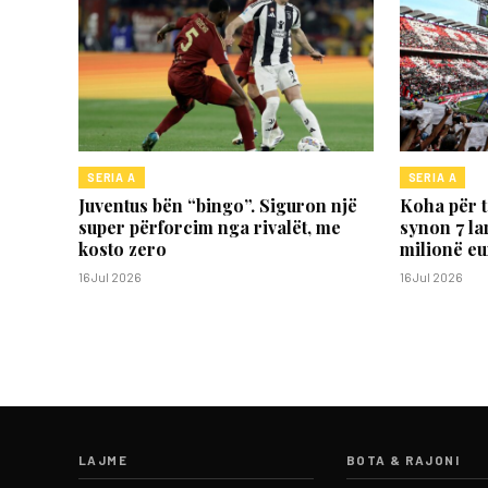
SERIA A
SERIA A
Juventus bën “bingo”. Siguron një
Koha për 
super përforcim nga rivalët, me
synon 7 la
kosto zero
milionë eu
16 Jul 2026
16 Jul 2026
LAJME
BOTA & RAJONI