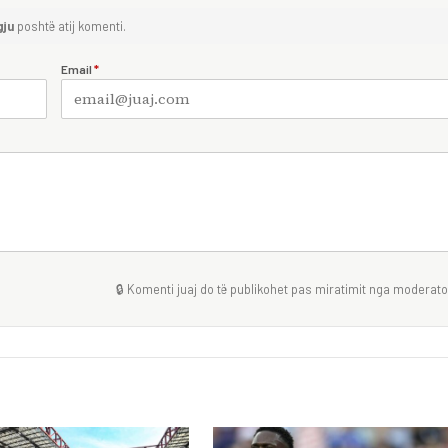
gju
poshtë atij komenti.
Email
*
🔒 Komenti juaj do të publikohet pas miratimit nga moderator