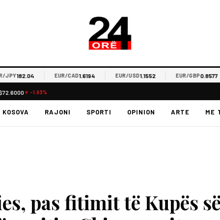
182.04
1.6194
1.1552
0.8577
PY
EUR/CAD
EUR/USD
EUR/GBP
$72.6000
▼ -1.93%
KOSOVA
RAJONI
SPORTI
OPINION
ARTE
ME 
s, pas fitimit të Kupës s