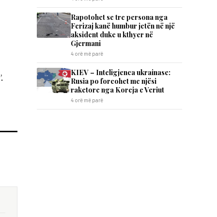
Rapotohet se tre persona nga
Ferizaj kanë humbur jetën në një
aksident duke u kthyer në
Gjermani
4 orë më parë
KIEV – Inteligjenca ukrainase:
.
Rusia po forcohet me njësi
raketore nga Koreja e Veriut
4 orë më parë