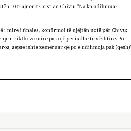
 notën 10 trajnerit Cristian Chivu: “Na ka ndihmuar
 i mirë i finales, konfirmoi të njëjtën notë për Chivu:
 që u riktheva mirë pas një periudhe të vështirë. Po
aros, sepse ishte zemëruar që po e ndihmoja pak (qesh)”