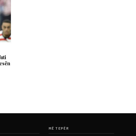
uti
jesën
MË TEPËR