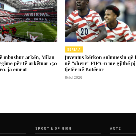
SERIA A
të mbushur arkën, Milan
Juventus kërkon sulmuesin që f
rgime për të arkëtuar 150
në “sherr” FIFA-n me gjithë p
ro, ja emrat
tjetër në Botëror
15 Jul 2026
SPORT & OPINION
ARTE