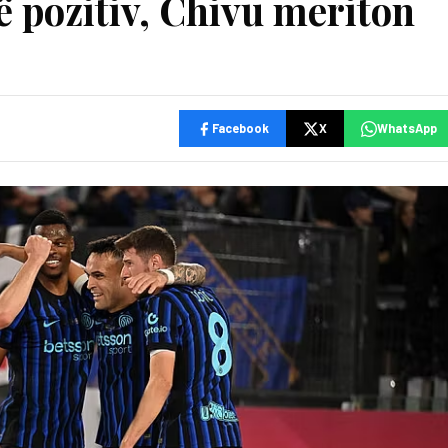
ë pozitiv, Chivu meriton
Facebook
X
WhatsApp