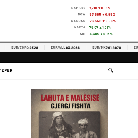
7,710
S&P 500
▼0.18%
53,885
DOW
▼0.85%
26,348
NASDAQ
▼0.06%
78.07
NAFTA
▲1.01%
4,305
ARI
▲0.13%
0.9328
93.2086
61.4970
EUR/CHF
EUR/ALL
EUR/MKD
EUR/R
🔍
TEPER
ë