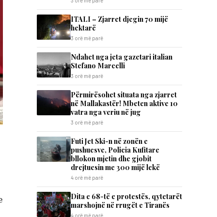
3 orë më parë
ITALI – Zjarret djegin 70 mijë
hektarë
3 orë më parë
Ndahet nga jeta gazetari italian
Stefano Marcelli
3 orë më parë
Përmirësohet situata nga zjarret
në Mallakastër! Mbeten aktive 10
vatra nga veriu në jug
3 orë më parë
Futi Jet Ski-n në zonën e
pushuesve, Policia Kufitare
bllokon mjetin dhe gjobit
drejtuesin me 300 mijë lekë
4 orë më parë
Dita e 68-të e protestës, qytetarët
e
marshojnë në rrugët e Tiranës
4 orë më parë