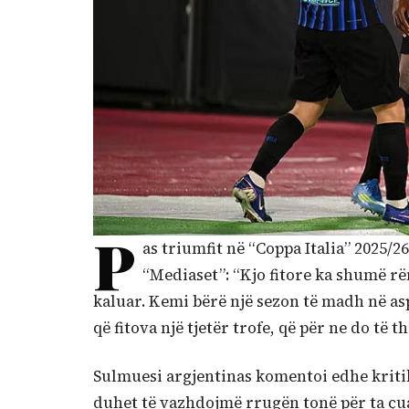
P
as triumfit në “Coppa Italia” 2025/26
“Mediaset”: “Kjo fitore ka shumë rën
kaluar. Kemi bërë një sezon të madh në asp
që fitova një tjetër trofe, që për ne do të 
Sulmuesi argjentinas komentoi edhe kritika
duhet të vazhdojmë rrugën tonë për ta çua