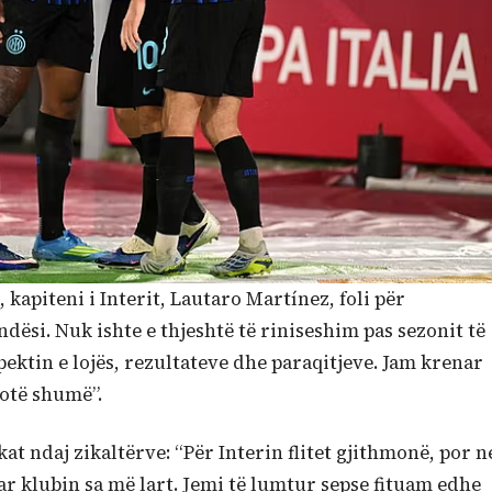
, kapiteni i Interit, Lautaro Martínez, foli për
dësi. Nuk ishte e thjeshtë të riniseshim pas sezonit të
ektin e lojës, rezultateve dhe paraqitjeve. Jam krenar
thotë shumë”.
t ndaj zikaltërve: “Për Interin flitet gjithmonë, por n
r klubin sa më lart. Jemi të lumtur sepse fituam edhe