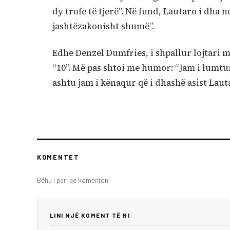
dy trofe të tjerë”. Në fund, Lautaro i dha
jashtëzakonisht shumë”.
Edhe Denzel Dumfries, i shpallur lojtari më
“10”. Më pas shtoi me humor: “Jam i lumtur
ashtu jam i kënaqur që i dhashë asist Laut
KOMENTET
Bëhu i pari që komenton!
LINI NJË KOMENT TË RI