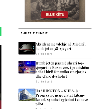
LAJMET E FUNDIT
Aksident me vdekje në Mirditë,
humb jetën 38-vjeçari
2 orë më parë
Humb jetën pas një sherri 69-
vjeçari në Roskovec, i pranishëm
edhe i biri! Dinamika e ngjarjes
dhe çfarë dyshohet
2 orë më parë
UASHINGTON – SHBA-ja:
Progres në negociatat Liban-
Izrael, synohet zgjerimi i zonave
pilot