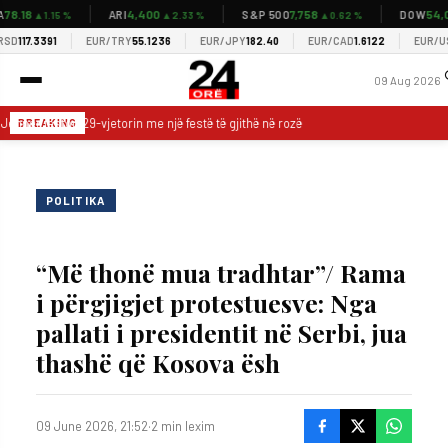
8.18
4,400
7,758
54,03
ARI
S&P 500
DOW
▲1.15 %
▲2.33 %
▲0.62 %
D
117.3391
EUR/TRY
55.1236
EUR/JPY
182.40
EUR/CAD
1.6122
EUR/USD
09 Aug 2026
Jenner feston 29-vjetorin me një festë të gjithë në rozë
‘Pema 8 metra bll
BREAKING
POLITIKA
“Më thonë mua tradhtar”/ Rama
i përgjigjet protestuesve: Nga
pallati i presidentit në Serbi, jua
thashë që Kosova ësh
09 June 2026, 21:52
·
2 min lexim