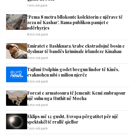
1 min më parë
‘Pema 8 metra bllokonte kolektorin e ujërave të
zeza në Kashar’, Rama publikon pamjet e
ndërhyrjes
6 min më parë
Emiratet e Bashkuara Arabe ekstradojnë bosin e
dyshuar të bandës kriminale irlandeze Kinahan
6 min më parë
Tajfuni Dolphin godet bregun lindor të Kinës,
evakuohen mbi 1 milion njerëz
6 min më parë
Forcat e armatosura të Jemenit: Kemi zmbrapsur
një sulm nga Huthit në Mocha
6 min më parë
Eklips më 12 gusht, Evropa përgatitet për një
spektakël të rrallë qiellor
7 min më parë