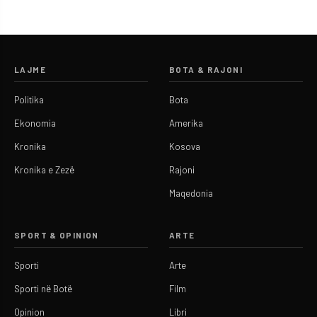
LAJME
BOTA & RAJONI
Politika
Bota
Ekonomia
Amerika
Kronika
Kosova
Kronika e Zezë
Rajoni
Maqedonia
SPORT & OPINION
ARTE
Sporti
Arte
Sporti në Botë
Film
Opinion
Libri