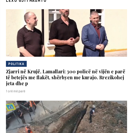
LEXO GJITHASHTU
POLITIKA
Zjarri në Krujë, Lamallari: 300 policë në vijën e parë
të betejës me flakët, shërbyen me kurajo. Rrezikohej
jeta dhe p
1 orë më parë