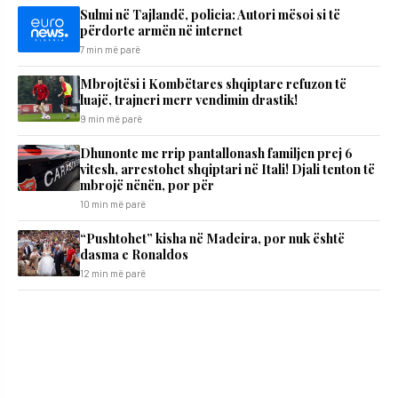
Sulmi në Tajlandë, policia: Autori mësoi si të
përdorte armën në internet
7 min më parë
Mbrojtësi i Kombëtares shqiptare refuzon të
luajë, trajneri merr vendimin drastik!
9 min më parë
Dhunonte me rrip pantallonash familjen prej 6
vitesh, arrestohet shqiptari në Itali! Djali tenton të
mbrojë nënën, por për
10 min më parë
“Pushtohet” kisha në Madeira, por nuk është
dasma e Ronaldos
12 min më parë