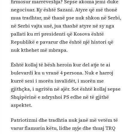
firmosur marrëveshja? Sepse akoma jemi duke
negociuar. Ky është Sazani. Atyre që më thonë
mua tradhtar, më thanë pse nuk shkon në Serbi,
në Serbi vajta unë, jua thashë atyre në sy nga
pallati ku rri presidenti që Kosova është
Republikë e pavarur dhe është një histori që
nuk kthehet më mbrapa.
Është kollaj të bësh heroin kur del atje te ai
bulevardi ku u vranë 4 persona. Nuk e harroj
kurrë sesi i morën invalidët, i morën me
gjithçka, i ngritën në ajër. Sot është kollaj sepse
Shqipërinë e ndryshoi PS edhe në të gjithë
aspektet.
Patriotizmi dhe tradhtia nuk janë më vetëm të
varur flamurin këtu, lidhe nyje dhe thuaj TRQ