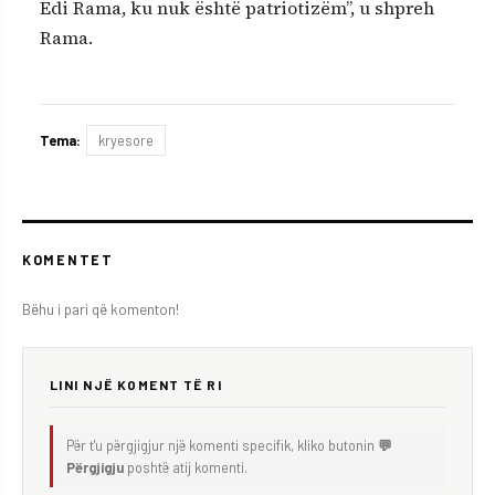
Edi Rama, ku nuk është patriotizëm”, u shpreh
Rama.
Tema:
kryesore
KOMENTET
Bëhu i pari që komenton!
LINI NJË KOMENT TË RI
Për t'u përgjigjur një komenti specifik, kliko butonin
💬
Përgjigju
poshtë atij komenti.