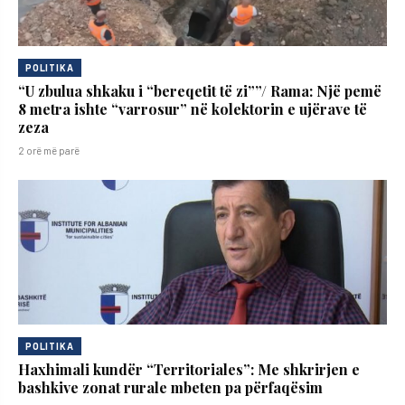
POLITIKA
“U zbulua shkaku i “bereqetit të zi””/ Rama: Një pemë
8 metra ishte “varrosur” në kolektorin e ujërave të
zeza
2 orë më parë
POLITIKA
Haxhimali kundër “Territoriales”: Me shkrirjen e
bashkive zonat rurale mbeten pa përfaqësim