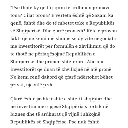
“Pse thotë ky që t’i japim të ardhmen pronave
tona? Cilat prona? E vërteta është që Sazani ka
qenë, është dhe do të mbetet tokë e Republikës
së Shqipërisë. Dhe çfarë pronash? Këtë e provon
fakti që ne kemi më shumë se dy vite negociata
me investitorët për formulën e zhvillimit, që do
të thotë ne përfaqësojmë Republikën e
Shqipërisë dhe pronën shtetërore. Ata janë
investitorët që duan të zhvillojnë në atë pronë.
Ne kemi rënë dakord që çfarë ndërtohet bëhet
privat, një vilë p.sh.
Çfarë është jashtë është e shtetit shqiptar dhe
në investim merr pjesë Shqipëria si ortak në
biznes dhe të ardhurat që vijnë i shkojnë
Republikës së Shqipërisë. Pse nuk është