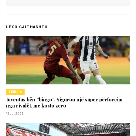
LEXO GJITHASHTU
SERIA A
Juventus bën “bingo”. Siguron një super përforcim
nga rivalët, me kosto zero
16 Jul 2026