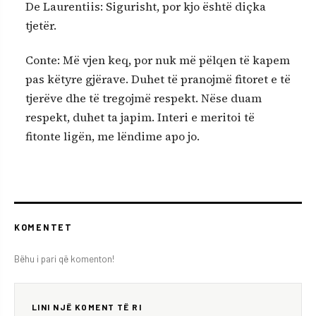
De Laurentiis: Sigurisht, por kjo është diçka
tjetër.
Conte: Më vjen keq, por nuk më pëlqen të kapem
pas këtyre gjërave. Duhet të pranojmë fitoret e të
tjerëve dhe të tregojmë respekt. Nëse duam
respekt, duhet ta japim. Interi e meritoi të
fitonte ligën, me lëndime apo jo.
KOMENTET
Bëhu i pari që komenton!
LINI NJË KOMENT TË RI