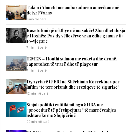
Takim i Ahmetit me ambasadoren amerikane në
detyrë Varns
1 min më parë
Kasetofoni që u kthye në masakër! Zbardhet dosja
e Hoxhës: Pas dy vëllezërve vrau edhe gruan e tij
19-vjeçare
7 min më parë
JEMEN – Houthi sulmon me raketa dhe dronë,
raportohen të vrarë dhe të plagosur
7 min më parë
Dy zyrtarë të FBI në Shërbimin Korrektues për
luftim “të terrorizmit dhe rreziqeve të sigurisë”
12 min më parë
Sinjali politik i ratifikimit nga SHBA me
“procedurë të përshpejtuar” të marrëveshjes
ushtarake me Shqipërinë
20 min më parë