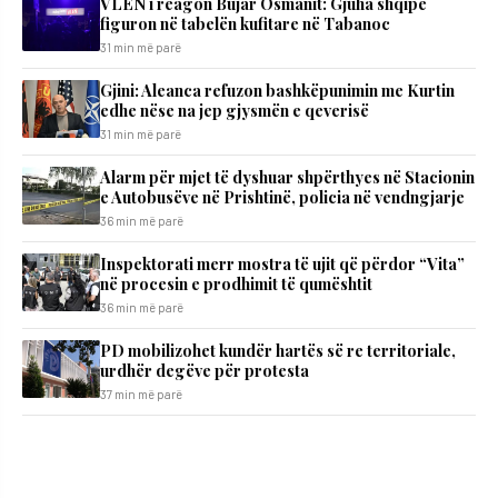
VLEN i reagon Bujar Osmanit: Gjuha shqipe
figuron në tabelën kufitare në Tabanoc
31 min më parë
​Gjini: Aleanca refuzon bashkëpunimin me Kurtin
edhe nëse na jep gjysmën e qeverisë
31 min më parë
Alarm për mjet të dyshuar shpërthyes në Stacionin
e Autobusëve në Prishtinë, policia në vendngjarje
36 min më parë
Inspektorati merr mostra të ujit që përdor “Vita”
në procesin e prodhimit të qumështit
36 min më parë
PD mobilizohet kundër hartës së re territoriale,
urdhër degëve për protesta
37 min më parë