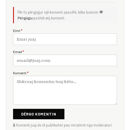
Për t'u përgjigjur një komenti specifik, kliko butonin
💬
Përgjigju
poshtë atij komenti.
Emri
*
Email
*
Komenti
*
DËRGO KOMENTIN
🔒 Komenti juaj do të publikohet pas miratimit nga moderatori.