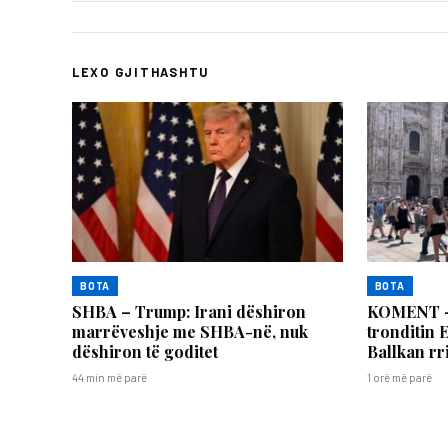
LEXO GJITHASHTU
BOTA
BOTA
SHBA – Trump: Irani dëshiron
KOMENT – 
marrëveshje me SHBA-në, nuk
tronditin 
dëshiron të goditet
Ballkan rri
44 min më parë
1 orë më parë