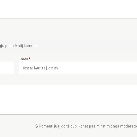
gju
poshtë atij komenti.
Email
*
🔒 Komenti juaj do të publikohet pas miratimit nga moderator