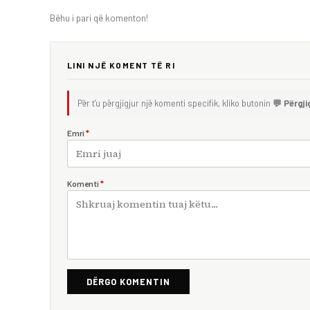
Bëhu i pari që komenton!
LINI NJË KOMENT TË RI
Për t'u përgjigjur një komenti specifik, kliko butonin
💬 Përgji
Emri
*
Komenti
*
DËRGO KOMENTIN