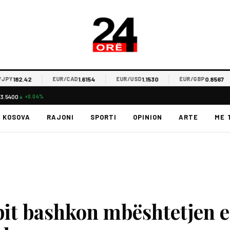
82.42
1.6154
1.1530
0.8567
EUR/CAD
EUR/USD
EUR/GBP
73.5400
▲ +0.04%
KOSOVA
RAJONI
SPORTI
OPINION
ARTE
ME 
it bashkon mbështetjen e