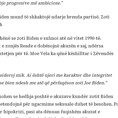
idhje progresive më ambicioze.”
iden mund të shkaktojë ndarje brenda partisë. Zoti
sh
hënë se zoti Biden e sulmoi atë në vitet 1990-të.
 e zonjës Reade e dobësojnë akuzën e saj, ndërsa
tetjen për të. Moe Vela ka qënë këshilltar i Zëvendës
sideroj mik. Ai është njeri me karakter dhe integritet
e bien ndesh me atë që përfaqëson zoti Joe Biden.”
sohen se hedhja poshtë e akuzave kundër zotit Biden
pretendojnë për ngacmime seksuale duhet të besohen. P
r hipokrizi, pasi ata dënuan fuqishëm akuzat e