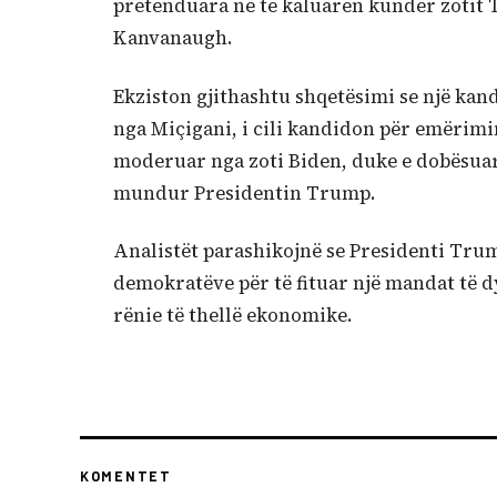
pretenduara në të kaluarën kundër zotit T
Kanvanaugh.
Ekziston gjithashtu shqetësimi se një kan
nga Miçigani, i cili kandidon për emërimin
moderuar nga zoti Biden, duke e dobësuar a
mundur Presidentin Trump.
Analistët parashikojnë se Presidenti Trum
demokratëve për të fituar një mandat të d
rënie të thellë ekonomike.
KOMENTET