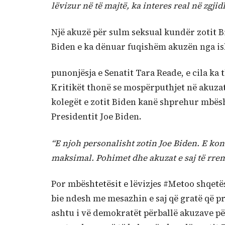
lëvizur në të majtë, ka interes real në zgj
Një akuzë për sulm seksual kundër zotit B
Biden e ka dënuar fuqishëm akuzën nga i
punonjësja e Senatit Tara Reade, e cila ka t
Kritikët thonë se mospërputhjet në akuzat
kolegët e zotit Biden kanë shprehur mbësh
Presidentit Joe Biden.
“E njoh personalisht zotin Joe Biden. E kon
maksimal. Pohimet dhe akuzat e saj të rrem
Por mbështetësit e lëvizjes #Metoo shqetë
bie ndesh me mesazhin e saj që gratë që 
ashtu i vë demokratët përballë akuzave pë