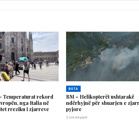
BOTA
Temperaturat rekord
BM – Helikopterët ushtarakë
Evropën, nga Italia në
ndërhyjnë për shuarjen e zjar
tet rreziku i zjarreve
pyjore
2 orë më parë