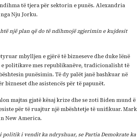
ndihma të tjera për sektorin e punës. Alexandria
 nga Nju Jorku.
shtë një plan që do të ndihmojë zgjerimin e kujdesit
tyruar mbylljen e gjërë të bizneseve dhe duke lënë
 e politikave mes republikanëve, tradicionalisht të
ështesin punësimin. Të dy palët janë bashkuar në
ër bizneset dhe asistencës për të papunët.
alon majtas gjatë kësaj krize dhe se zoti Biden mund ë
esiste për të ruajtur një mbështetje të unifikuar. Mark
nin New America.
i politik i vendit ka ndryshuar, se Partia Demokrate ka