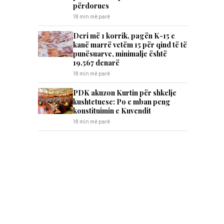
përdorues
18 min më parë
Deri më 1 korrik, pagën K-15 e
kanë marrë vetëm 15 për qind të të
punësuarve, minimalje është
19.567 denarë
18 min më parë
PDK akuzon Kurtin për shkelje
kushtetuese: Po e mban peng
konstituimin e Kuvendit
18 min më parë