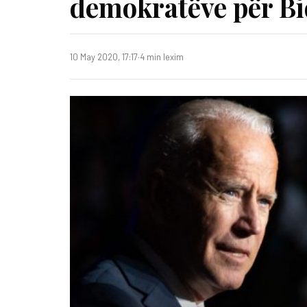
demokratëve për B
10 May 2020, 17:17
·
4 min lexim