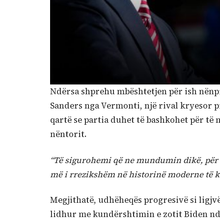
Ndërsa shprehu mbështetjen për ish nënpr
Sanders nga Vermonti, një rival kryesor p
qartë se partia duhet të bashkohet për t
nëntorit.
“Të sigurohemi që ne mundumin dikë, për të
më i rrezikshëm në historinë moderne të kë
Megjithatë, udhëheqës progresivë si ligj
lidhur me kundërshtimin e zotit Biden nda