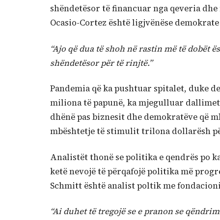
shëndetësor të financuar nga qeveria dhe 
Ocasio-Cortez është ligjvënëse demokrate
“Ajo që dua të shoh në rastin më të dobët ë
shëndetësor për të rinjtë.”
Pandemia që ka pushtuar spitalet, duke de
miliona të papunë, ka mjegulluar dallimet
dhënë pas biznesit dhe demokratëve që mb
mbështetje të stimulit trilona dollarësh p
Analistët thonë se politika e qendrës po k
ketë nevojë të përqafojë politika më progr
Schmitt është analist poltik me fondacio
“Ai duhet të tregojë se e pranon se qëndrim