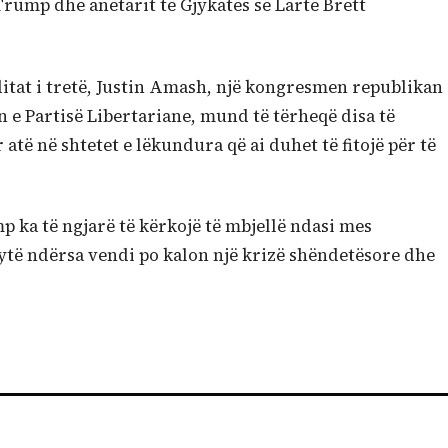
rump dhe anëtarit të Gjykatës së Lartë Brett
ditat i tretë, Justin Amash, një kongresmen republikan
 e Partisë Libertariane, mund të tërheqë disa të
të në shtetet e lëkundura që ai duhet të fitojë për të
p ka të ngjarë të kërkojë të mbjellë ndasi mes
ytë ndërsa vendi po kalon një krizë shëndetësore dhe