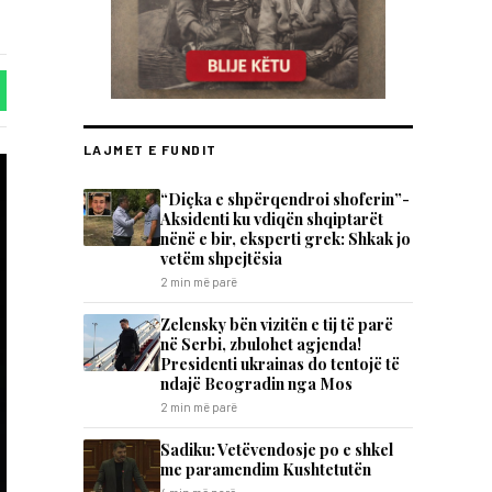
LAJMET E FUNDIT
“Diçka e shpërqendroi shoferin”-
Aksidenti ku vdiqën shqiptarët
nënë e bir, eksperti grek: Shkak jo
vetëm shpejtësia
2 min më parë
Zelensky bën vizitën e tij të parë
në Serbi, zbulohet agjenda!
Presidenti ukrainas do tentojë të
ndajë Beogradin nga Mos
2 min më parë
Sadiku: Vetëvendosje po e shkel
me paramendim Kushtetutën