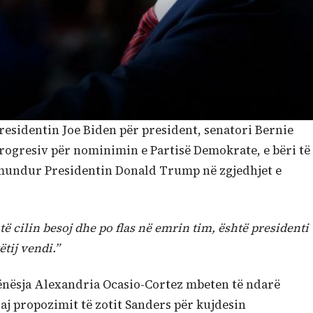
esidentin Joe Biden për president, senatori Bernie
rogresiv për nominimin e Partisë Demokrate, e bëri të
ë mundur Presidentin Donald Trump në zgjedhjet e
 cilin besoj dhe po flas në emrin tim, është presidenti
tij vendi.”
vënësja Alexandria Ocasio-Cortez mbeten të ndarë
j propozimit të zotit Sanders për kujdesin