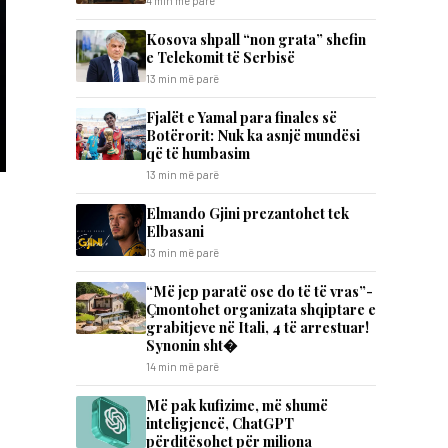
4 min më parë
Kosova shpall “non grata” shefin
e Telekomit të Serbisë
13 min më parë
Fjalët e Yamal para finales së
Botërorit: Nuk ka asnjë mundësi
që të humbasim
13 min më parë
Elmando Gjini prezantohet tek
Elbasani
13 min më parë
“Më jep paratë ose do të të vras”-
Çmontohet organizata shqiptare e
grabitjeve në Itali, 4 të arrestuar!
Synonin sht�
14 min më parë
Më pak kufizime, më shumë
inteligjencë, ChatGPT
përditësohet për miliona