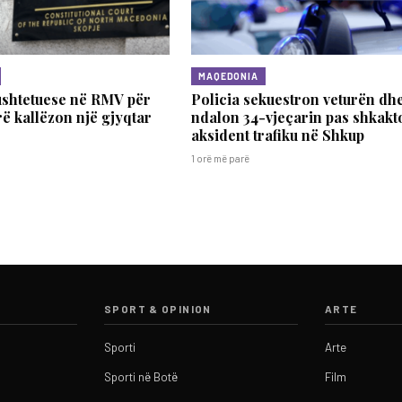
MAQEDONIA
ushtetuese në RMV për
Policia sekuestron veturën dh
rë kallëzon një gjyqtar
ndalon 34-vjeçarin pas shkakt
aksident trafiku në Shkup
1 orë më parë
SPORT & OPINION
ARTE
Sporti
Arte
Sporti në Botë
Film