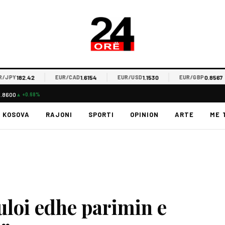
182.42
1.6154
1.1530
0.8567
PY
EUR/CAD
EUR/USD
EUR/GBP
3.8600
▲ +0.68%
KOSOVA
RAJONI
SPORTI
OPINION
ARTE
ME 
loi edhe parimin e