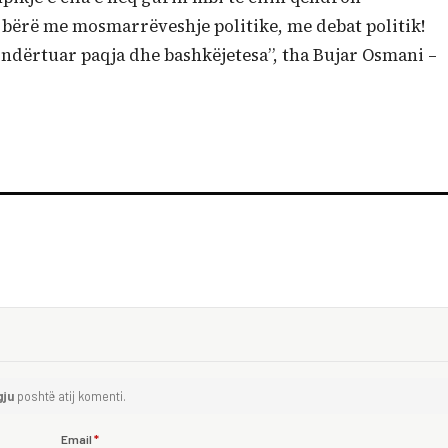
 bërë me mosmarrëveshje politike, me debat politik!
ndërtuar paqja dhe bashkëjetesa”, tha Bujar Osmani –
gju
poshtë atij komenti.
Email
*