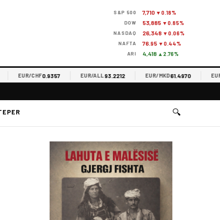
7,710
S&P 500
▼0.18%
53,885
DOW
▼0.85%
26,348
NASDAQ
▼0.06%
76.95
NAFTA
▼0.44%
4,418
ARI
▲2.76%
0.9357
93.2212
61.4970
EUR/CHF
EUR/ALL
EUR/MKD
EUR/R
🔍
TEPER