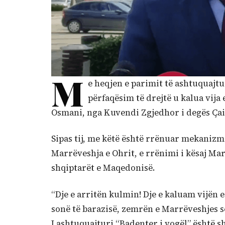
M
e heqjen e parimit të ashtuquajtur
përfaqësim të drejtë u kalua vija
Osmani, nga Kuvendi Zgjedhor i degës Çai
Sipas tij, me këtë është rrënuar mekanizm
Marrëveshja e Ohrit, e rrënimi i kësaj Mar
shqiptarët e Maqedonisë.
“Dje e arritën kulmin! Dje e kaluam vijën
sonë të barazisë, zemrën e Marrëveshjes s
I ashtuquajturi “Badenter i vogël” është sh