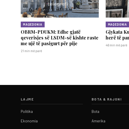
MAQEDONIA
MAQEDONIA
OBRM-PDUKM: Edhe gjatë
Gjykata K
qeverisjes së LSDM-së kishte raste
herë të pa
me ujë të pasigurt për pije
46 min më parë
21 min më parë
LAJME
BOTA & RAJONI
Politika
Bota
Ekonomia
Amerika