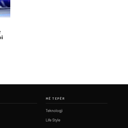
e
oi
MË TEPËR
Teknologji
Life Style