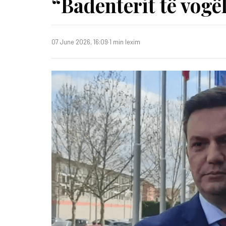
“Badenterit të vogë
07 June 2026, 16:09
·
1 min lexim