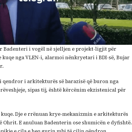
 Badenteri i vogël në sjelljen e projekt-ligjit për
 e kuqe nga VLEN-i, alarmoi nënkryetari i BDI-së, Bujar
r.
i qendror i arkitekturës së barazisë që buron nga
rëveshjeje, sipas tij, është kërcënim ekzistenical për
 e kuqe. Dje e rrënuan krye-mekanizmin e arkitekturës
ë Ohrit. E anuluan Badenterin ose shumicën e dyfishtë.
pikje e cila e heq gurin mbi të cilin qëndron