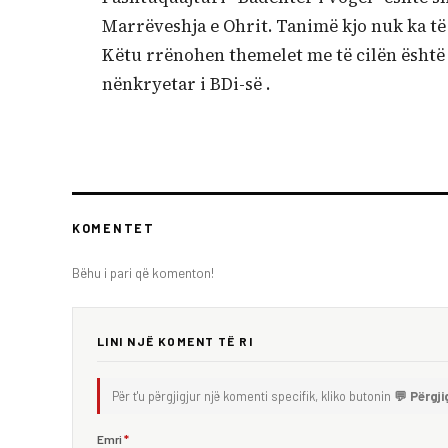
Marrëveshja e Ohrit. Tanimë kjo nuk ka të
Këtu rrënohen themelet me të cilën është 
nënkryetar i BDi-së .
KOMENTET
Bëhu i pari që komenton!
LINI NJË KOMENT TË RI
Për t'u përgjigjur një komenti specifik, kliko butonin
💬 Përgji
Emri
*