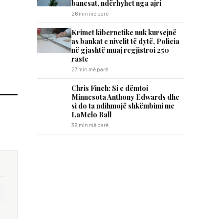
banesat, ndërhyhet nga ajri
26 min më parë
Krimet kibernetike nuk kursejnë
as bankat e nivelit të dytë, Policia
në gjashtë muaj regjistroi 250
raste
27 min më parë
Chris Finch: Si e dëmtoi
Minnesota Anthony Edwards dhe
si do ta ndihmojë shkëmbimi me
LaMelo Ball
39 min më parë