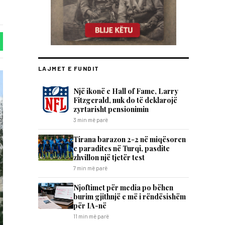
LAJMET E FUNDIT
Një ikonë e Hall of Fame, Larry
Fitzgerald, nuk do të deklarojë
zyrtarisht pensionimin
3 min më parë
Tirana barazon 2-2 në miqësoren
e paradites në Turqi, pasdite
zhvillon një tjetër test
7 min më parë
Njoftimet për media po bëhen
burim gjithnjë e më i rëndësishëm
për IA-në
11 min më parë