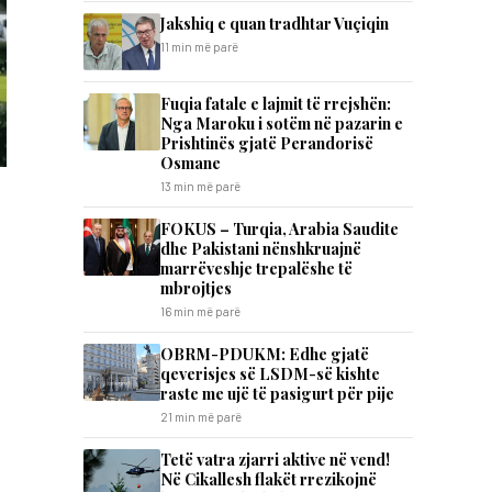
Jakshiq e quan tradhtar Vuçiqin
11 min më parë
Fuqia fatale e lajmit të rrejshën:
Nga Maroku i sotëm në pazarin e
Prishtinës gjatë Perandorisë
Osmane
13 min më parë
FOKUS – Turqia, Arabia Saudite
dhe Pakistani nënshkruajnë
marrëveshje trepalëshe të
mbrojtjes
16 min më parë
OBRM-PDUKM: Edhe gjatë
qeverisjes së LSDM-së kishte
raste me ujë të pasigurt për pije
21 min më parë
Tetë vatra zjarri aktive në vend!
Në Cikallesh flakët rrezikojnë