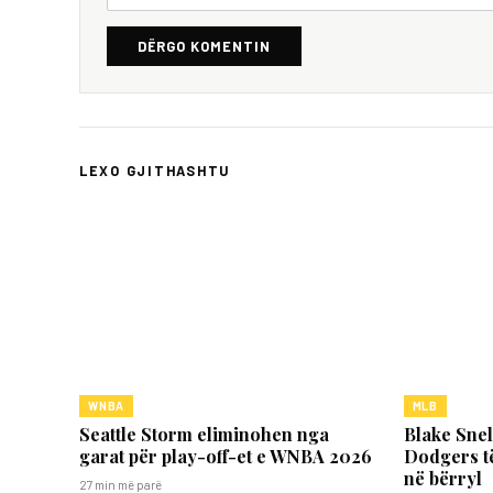
DËRGO KOMENTIN
LEXO GJITHASHTU
WNBA
MLB
Seattle Storm eliminohen nga
Blake Snell
garat për play-off-et e WNBA 2026
Dodgers t
në bërryl
27 min më parë