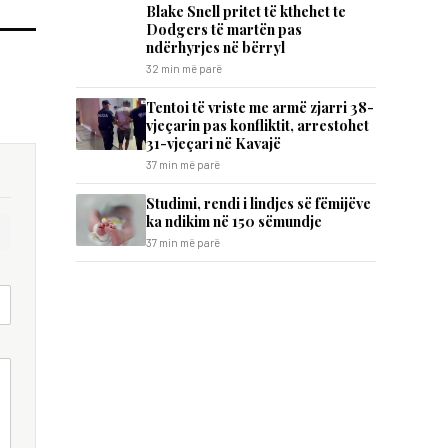
Blake Snell pritet të kthehet te
Dodgers të martën pas
ndërhyrjes në bërryl
32 min më parë
Tentoi të vriste me armë zjarri 38-
vjeçarin pas konfliktit, arrestohet
31-vjeçari në Kavajë
37 min më parë
Studimi, rendi i lindjes së fëmijëve
ka ndikim në 150 sëmundje
37 min më parë