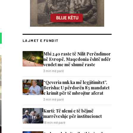
LAJMET E FUNDIT
Mbi 240 raste të Nilit Perëndimor
në Evropë, Maqedonia është ndër
vendet me më shumë raste
3 min më parë
“Qeveria nuk ka më legjitimitet”,
Berisha: U përdorën 83 mandatet
e krimit për të mbrojtur aferat
3 min më parë
Kurti: Të ulemi e të bëjmë
marrëveshje për institucionet
18 min më parë