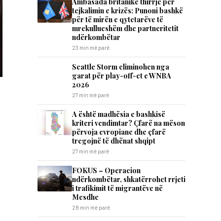
Ambasada britanike thirrje për
tejkalimin e krizës: Punoni bashkë
për të mirën e qytetarëve të
mrekullueshëm dhe partneritetit
ndërkombëtar
23 min më parë
Seattle Storm eliminohen nga
garat për play-off-et e WNBA
2026
27 min më parë
A është madhësia e bashkisë
kriteri vendimtar? Çfarë na mëson
përvoja evropiane dhe çfarë
tregojnë të dhënat shqipt
27 min më parë
FOKUS – Operacion
ndërkombëtar, shkatërrohet rrjeti
i trafikimit të migrantëve në
Mesdhe
28 min më parë