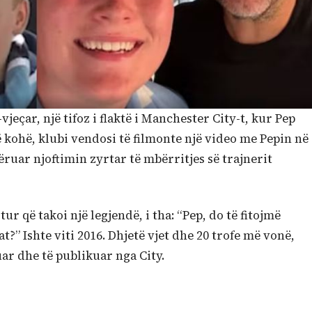
jeçar, një tifoz i flaktë i Manchester City-t, kur Pep
 kohë, klubi vendosi të filmonte një video me Pepin në
qëruar njoftimin zyrtar të mbërritjes së trajnerit
tur që takoi një legjendë, i tha: “Pep, do të fitojmë
t?” Ishte viti 2016. Dhjetë vjet dhe 20 trofe më vonë,
muar dhe të publikuar nga City.