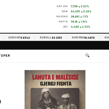
7,758
S&P 500
▲0.62%
54,037
DOW
▲0.28%
26,691
NASDAQ
▲1.3%
78.18
NAFTA
▲1.15%
4,400
ARI
▲2.33%
0.9342
93.2153
61.4970
EUR/CHF
EUR/ALL
EUR/MKD
EUR/R
🔍
TEPER
o