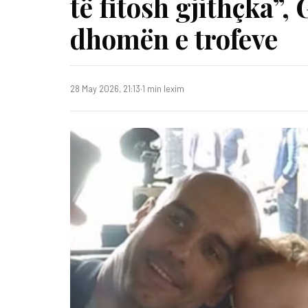
të fitosh gjithçka”,
dhomën e trofeve
28 May 2026, 21:13
·
1 min lexim