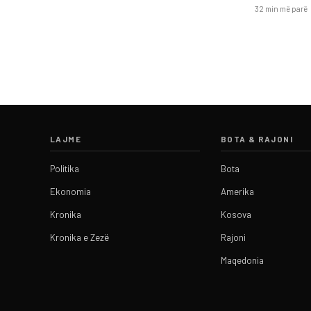
32 min më parë
LAJME
BOTA & RAJONI
Politika
Bota
Ekonomia
Amerika
Kronika
Kosova
Kronika e Zezë
Rajoni
Maqedonia