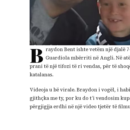
B
raydon Bent ishte vetëm një djalë 7-v
Guardiola mbërriti në Angli. Në atë
prani të një tifozi të ri vendas, për të sho
katalanas.
Videoja u bë virale. Braydon i vogël, i habi
gjithçka me ty, por ku do t’i vendosim kupa
përgjigjja erdhi në një video tjetër të fil