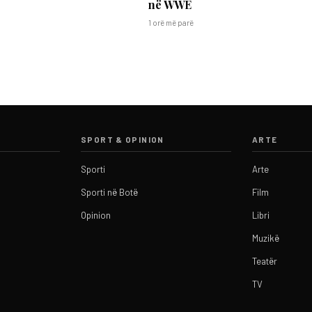
në WWE
1 orë më parë
SPORT & OPINION
ARTE
Sporti
Arte
Sporti në Botë
Film
Opinion
Libri
Muzikë
Teatër
TV