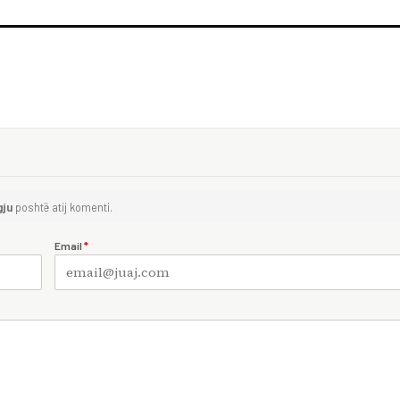
gju
poshtë atij komenti.
Email
*