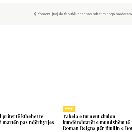
🔒 Komenti juaj do të publikohet pas miratimit nga moderator
WWE
 pritet të kthehet te
Tabela e turneut zbulon
ë martën pas ndërhyrjes
kundërshtarët e mundshëm të
Roman Reigns për titullin e Bo