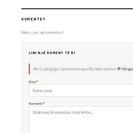
KOMENTET
Bëhu i pari që komenton!
LINI NJË KOMENT TË RI
Për t'u përgjigjur një komenti specifik, kliko butonin
💬 Përgji
Emri
*
Komenti
*