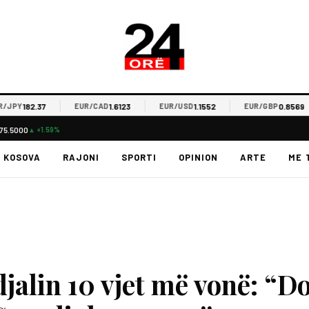
182.37
1.6123
1.1552
0.8569
PY
EUR/CAD
EUR/USD
EUR/GBP
75.5000
▲ +1.59%
KOSOVA
RAJONI
SPORTI
OPINION
ARTE
ME 
jalin 10 vjet më vonë: “D