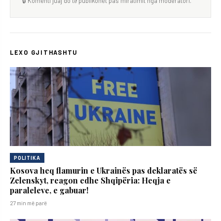
🔒 Komenti juaj do të publikohet pas miratimit nga moderatori.
LEXO GJITHASHTU
POLITIKA
Kosova heq flamurin e Ukrainës pas deklaratës së
Zelenskyt, reagon edhe Shqipëria: Heqja e
paraleleve, e gabuar!
27 min më parë