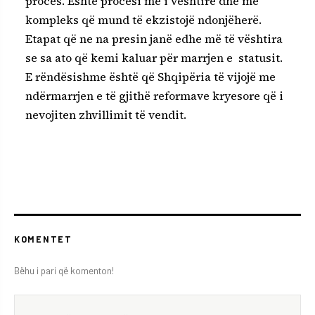
proces. Është procesi më i vështirë dhe më
kompleks që mund të ekzistojë ndonjëherë.
Etapat që ne na presin janë edhe më të vështira
se sa ato që kemi kaluar për marrjen e statusit.
E rëndësishme është që Shqipëria të vijojë me
ndërmarrjen e të gjithë reformave kryesore që i
nevojiten zhvillimit të vendit.
KOMENTET
Bëhu i pari që komenton!