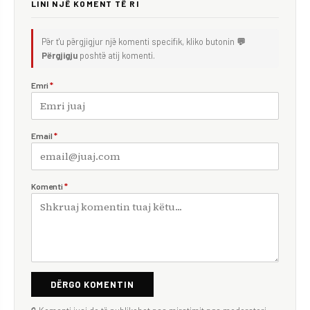
LINI NJË KOMENT TË RI
Për t'u përgjigjur një komenti specifik, kliko butonin
💬
Përgjigju
poshtë atij komenti.
Emri
*
Email
*
Komenti
*
DËRGO KOMENTIN