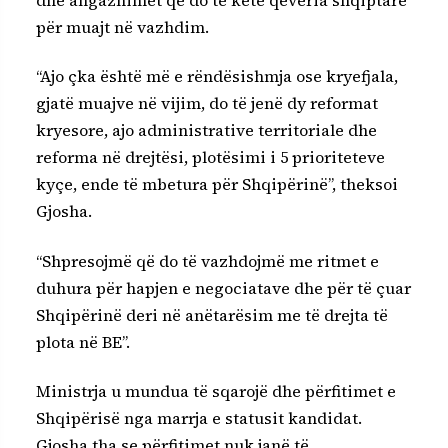
për muajt në vazhdim.
“Ajo çka është më e rëndësishmja ose kryefjala,
gjatë muajve në vijim, do të jenë dy reformat
kryesore, ajo administrative territoriale dhe
reforma në drejtësi, plotësimi i 5 prioriteteve
kyçe, ende të mbetura për Shqipërinë”, theksoi
Gjosha.
“Shpresojmë që do të vazhdojmë me ritmet e
duhura për hapjen e negociatave dhe për të çuar
Shqipërinë deri në anëtarësim me të drejta të
plota në BE”.
Ministrja u mundua të sqarojë dhe përfitimet e
Shqipërisë nga marrja e statusit kandidat.
Gjosha tha se përfitimet nuk janë të