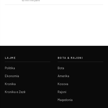
53 min më parë
LAJME
BOTA & RAJONI
Politika
Bota
Ekonomia
Amerika
Kronika
Kosova
Kronika e Zezë
Rajoni
Maqedonia