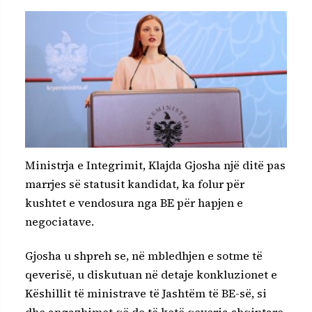
Ministrja e Integrimit, Klajda Gjosha një ditë pas
marrjes së statusit kandidat, ka folur për
kushtet e vendosura nga BE për hapjen e
negociatave.
Gjosha u shpreh se, në mbledhjen e sotme të
qeverisë, u diskutuan në detaje konkluzionet e
Këshillit të ministrave të Jashtëm të BE-së, si
dhe angazhimet që do të ketë qeveria shqiptare