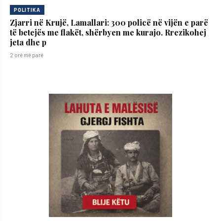
POLITIKA
Zjarri në Krujë, Lamallari: 300 policë në vijën e parë
të betejës me flakët, shërbyen me kurajo. Rrezikohej
jeta dhe p
2 orë më parë