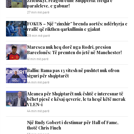
Zelenskyt, reagon edhe Shqipëria: Heqja e
paraleleve, e gabuar!
27 min më parë
FOKUS – Një “zinxhir” brenda aortës: ndërhyrja e
rrallë që rikthen qarkullimin e gjakut
29 min më parë
Maresca nuk heq dorë nga Rodri, presion
Barcelonës: Të premten do jetë në Manchester!
41 min më parë
Balliu: Rama pas 13 vitesh në pushtet nuk ofron
siguri për shqiptarët
44 min më parë
Aleanca për Shqiptarët nuk është e interesuar të
bëhet pjesë e kësaj qeverie, le ta heqë këtë merak
VLEN-i
44 min më parë
Një Rudy Gobert i destinuar për Hall of Fame,
thotë Chris Finch