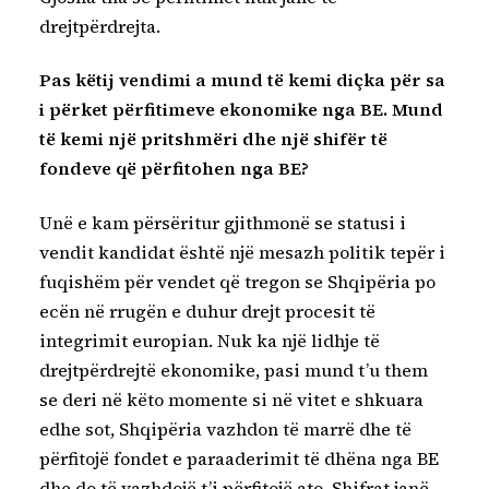
drejtpërdrejta.
Pas këtij vendimi a mund të kemi diçka për sa
i përket përfitimeve ekonomike nga BE. Mund
të kemi një pritshmëri dhe një shifër të
fondeve që përfitohen nga BE?
Unë e kam përsëritur gjithmonë se statusi i
vendit kandidat është një mesazh politik tepër i
fuqishëm për vendet që tregon se Shqipëria po
ecën në rrugën e duhur drejt procesit të
integrimit europian. Nuk ka një lidhje të
drejtpërdrejtë ekonomike, pasi mund t’u them
se deri në këto momente si në vitet e shkuara
edhe sot, Shqipëria vazhdon të marrë dhe të
përfitojë fondet e paraaderimit të dhëna nga BE
dhe do të vazhdojë t’i përfitojë ato. Shifrat janë