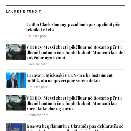
LAJMET E FUNDIT
Caitlin Clark shmang pezullimin pas apelimit për
teknikat e teta
8 min më parë
VIDEO/ Messi zbret i pikëlluar në Rosario për t’i
dhënë lamtumirën e fundit babait! Momenti kur del
kokëulur nga avioni
11 min më parë
Taravari: Mickoski VLEN-in e ka instrument
politik, ata në qeveri janë vetëm dekor
14 min më parë
VIDEO/ Messi zbret i pikëlluar në Rosario për t’i
dhënë lamtumirën e fundit babait! Momenti kur
zbret kokëulur nga avio
27 min më parë
Kosova heq flamurin e Ukrainës pas deklaratës së