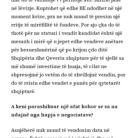
në lëvizje. Kuptohet që edhe BE ndodhet në një
moment krize, pra ne nuk mund të presim një
rritje të mirëfilltë të fondeve. Por ajo çka do të
thotë për ne statusi i vendit kandidat është një
mesazh i mirë që u jepet edhe vendeve anëtare
për besueshmërinë që po krijon çdo ditë
Shqipëria dhe Qeveria shqiptare për të sjellë sa
më shumë investime të huaja, të cilat ne
shpresojmë jo vetëm do të zhvillojnë vendin, por
do të rrisin edhe vendet e punës për qytetarët
shqiptarë.
A keni parashikuar një afat kohor se sa na
ndajnë nga hapja e negociatave?
Asnjëherë nuk mund të vendosim data në