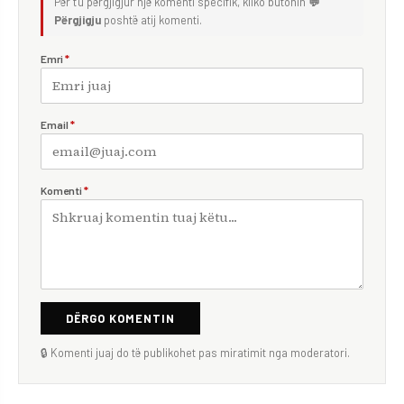
Për t'u përgjigjur një komenti specifik, kliko butonin
💬
Përgjigju
poshtë atij komenti.
Emri
*
Email
*
Komenti
*
DËRGO KOMENTIN
🔒 Komenti juaj do të publikohet pas miratimit nga moderatori.