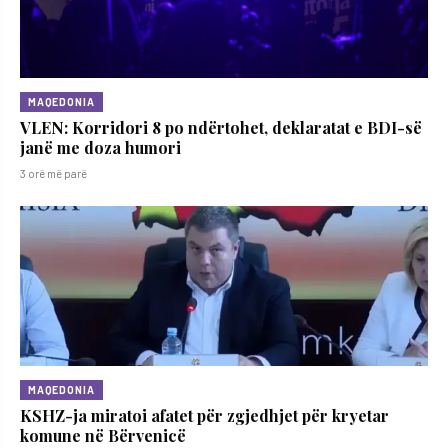
MAQEDONIA
VLEN: Korridori 8 po ndërtohet, deklaratat e BDI-së
janë me doza ​humori
3 orë më parë
MAQEDONIA
KSHZ-ja miratoi afatet për zgjedhjet për kryetar
komune në Bërvenicë