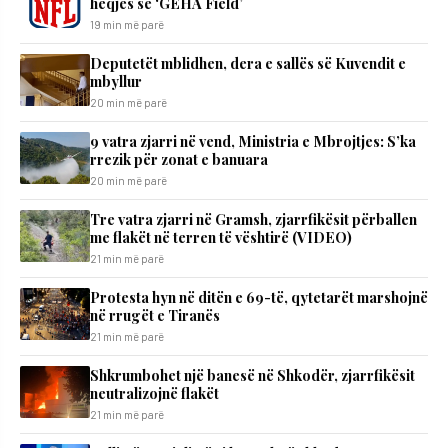
heqjes së ‘GEHA Field’
19 min më parë
Deputetët mblidhen, dera e sallës së Kuvendit e
mbyllur
20 min më parë
9 vatra zjarri në vend, Ministria e Mbrojtjes: S’ka
rrezik për zonat e banuara
20 min më parë
Tre vatra zjarri në Gramsh, zjarrfikësit përballen
me flakët në terren të vështirë (VIDEO)
21 min më parë
Protesta hyn në ditën e 69-të, qytetarët marshojnë
në rrugët e Tiranës
21 min më parë
Shkrumbohet një banesë në Shkodër, zjarrfikësit
neutralizojnë flakët
21 min më parë