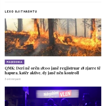
LEXO GJITHASHTU
MAQEDONIA
QMK: Deri në orën 18:00 janë regjistruar 18 zjarre të
hapura, katër aktive, dy janë nën kontroll
3 orë më parë