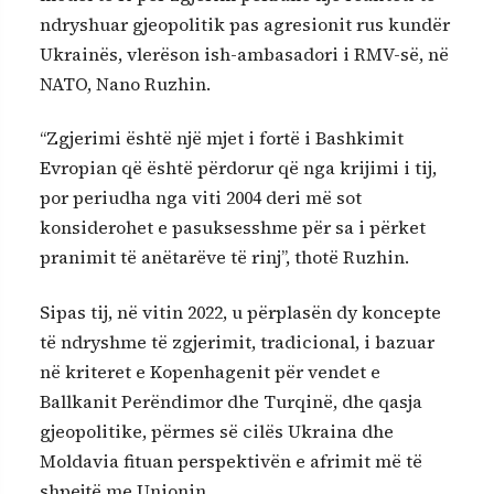
ndryshuar gjeopolitik pas agresionit rus kundër
Ukrainës, vlerëson ish-ambasadori i RMV-së, në
NATO, Nano Ruzhin.
“Zgjerimi është një mjet i fortë i Bashkimit
Evropian që është përdorur që nga krijimi i tij,
por periudha nga viti 2004 deri më sot
konsiderohet e pasuksesshme për sa i përket
pranimit të anëtarëve të rinj”, thotë Ruzhin.
Sipas tij, në vitin 2022, u përplasën dy koncepte
të ndryshme të zgjerimit, tradicional, i bazuar
në kriteret e Kopenhagenit për vendet e
Ballkanit Perëndimor dhe Turqinë, dhe qasja
gjeopolitike, përmes së cilës Ukraina dhe
Moldavia fituan perspektivën e afrimit më të
shpejtë me Unionin.