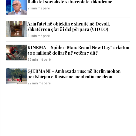
Ballistët socialistë si barcoletë shkodrane
21 min më parë
Ariu futet në objektin e shenjtë në Devoll,
shkatërron çfarë i del përpara (VIDEO)
21 min më parë
KINEMA – Spider-Man: Brand New Day” arkëton
500 milionë dollarë në vetëm 7 ditë
22 min më parë
GJERMANI – Ambasada ruse në Berlin mohon
përfshirjen e Rusisë në incidentin me dron
22 min më parë