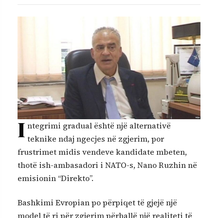
I
ntegrimi gradual është një alternativë
teknike ndaj ngecjes në zgjerim, por
frustrimet midis vendeve kandidate mbeten,
thotë ish-ambasadori i NATO-s, Nano Ruzhin në
emisionin “Direkto”.
Bashkimi Evropian po përpiqet të gjejë një
model të ri për zgjerim përballë një realiteti të