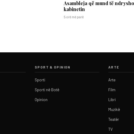
Asambleja që mund të ndrysho
kabinetin
5 orë më parë
SPORT & OPINION
ARTE
Sporti
Arte
Sporti në Botë
Film
Opinion
Libri
Muzikë
Teatër
TV