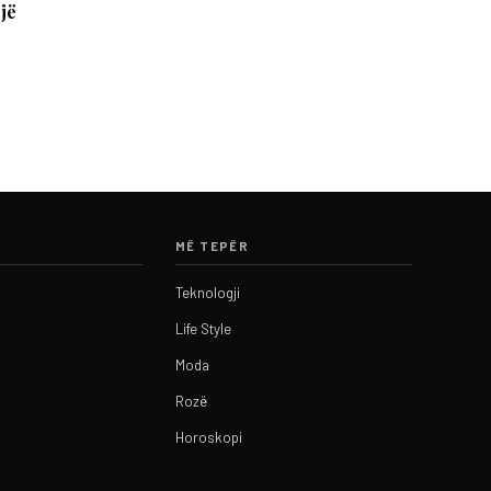
jë
MË TEPËR
Teknologji
Life Style
Moda
Rozë
Horoskopi