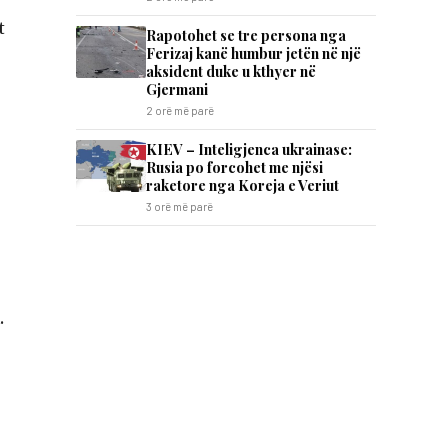
t
Rapotohet se tre persona nga
Ferizaj kanë humbur jetën në një
aksident duke u kthyer në
Gjermani
2 orë më parë
KIEV – Inteligjenca ukrainase:
Rusia po forcohet me njësi
raketore nga Koreja e Veriut
3 orë më parë
.