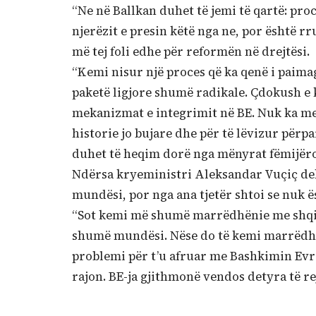
“Ne në Ballkan duhet të jemi të qartë: pro
njerëzit e presin këtë nga ne, por është r
më tej foli edhe për reformën në drejtësi.
“Kemi nisur një proces që ka qenë i paim
paketë ligjore shumë radikale. Çdokush e k
mekanizmat e integrimit në BE. Nuk ka mek
historie jo bujare dhe për të lëvizur përp
duhet të heqim dorë nga mënyrat fëmijëro
Ndërsa kryeministri Aleksandar Vuçiç de
mundësi, por nga ana tjetër shtoi se nuk ë
“Sot kemi më shumë marrëdhënie me shqip
shumë mundësi. Nëse do të kemi marrëdhën
problemi për t’u afruar me Bashkimin Evr
rajon. BE-ja gjithmonë vendos detyra të r