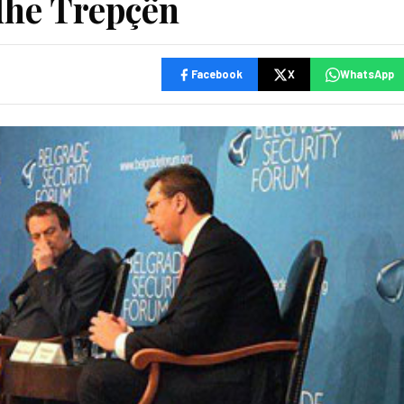
dhe Trepçën
Facebook
X
WhatsApp