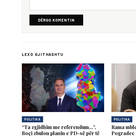
DËRGO KOMENTIN
LEXO GJITHASHTU
POLITIKA
POLITIKA
“Ta zgjidhim me referendum…”,
Rama mble
Boçi zbulon planin e PD-së për të
Pogradec 