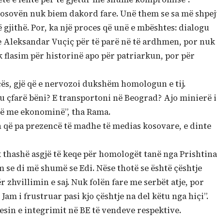
 Kosovën nuk biem dakord fare. Unë them se sa më shpej
 gjithë. Por, ka një proces që unë e mbështes: dialogu
e Aleksandar Vuçiç për të parë në të ardhmen, por nuk
 flasim për historinë apo për patriarkun, por për
ës, gjë që e nervozoi dukshëm homologun e tij.
u çfarë bëni? E transportoni në Beograd? Ajo minierë i
ëjë me ekonominë”, tha Rama.
 që pa prezencë të madhe të medias kosovare, e dinte
 thashë asgjë të keqe për homologët tanë nga Prishtina
m se di më shumë se Edi. Nëse thotë se është çështje
r zhvillimin e saj. Nuk folën fare me serbët atje, por
m i frustruar pasi kjo çështje na del këtu nga hiçi”.
esin e integrimit në BE të vendeve respektive.