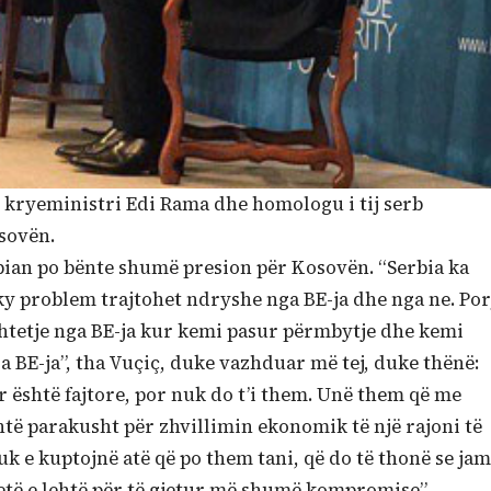
, kryeministri Edi Rama dhe homologu i tij serb
sovën.
pian po bënte shumë presion për Kosovën. “Serbia ka
ky problem trajtohet ndryshe nga BE-ja dhe nga ne. Por
shtetje nga BE-ja kur kemi pasur përmbytje dhe kemi
a BE-ja”, tha Vuçiç, duke vazhduar më tej, duke thënë:
r është fajtore, por nuk do t’i them. Unë them që me
të parakusht për zhvillimin ekonomik të një rajoni të
uk e kuptojnë atë që po them tani, që do të thonë se jam
jetë e lehtë për të gjetur më shumë kompromise”.