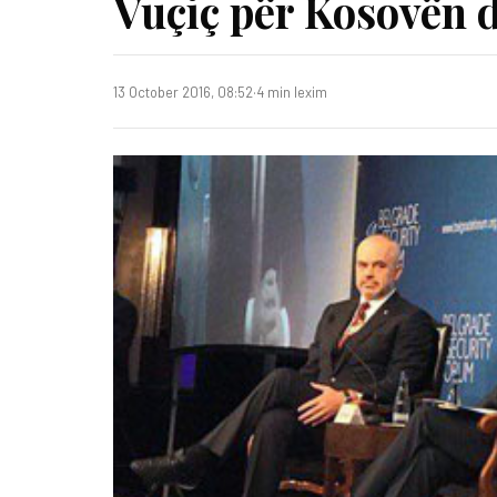
Vuçiç për Kosovën 
13 October 2016, 08:52
·
4 min lexim