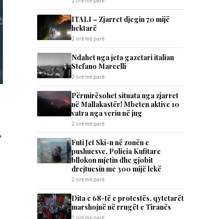
2 orë më parë
ITALI – Zjarret djegin 70 mijë
hektarë
2 orë më parë
Ndahet nga jeta gazetari italian
Stefano Marcelli
2 orë më parë
Përmirësohet situata nga zjarret
në Mallakastër! Mbeten aktive 10
vatra nga veriu në jug
2 orë më parë
,
Futi Jet Ski-n në zonën e
pushuesve, Policia Kufitare
bllokon mjetin dhe gjobit
drejtuesin me 300 mijë lekë
2 orë më parë
Dita e 68-të e protestës, qytetarët
marshojnë në rrugët e Tiranës
2 orë më parë