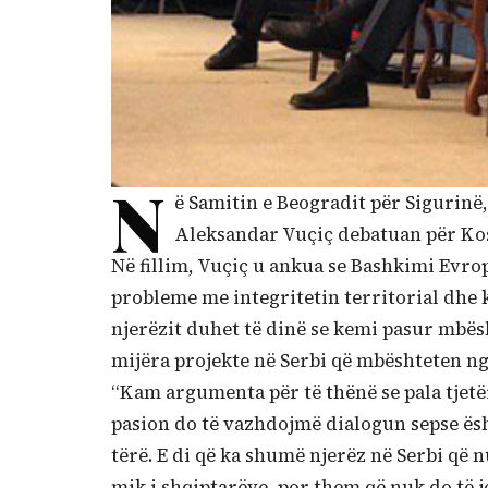
N
ë Samitin e Beogradit për Sigurinë
Aleksandar Vuçiç debatuan për Ko
Në fillim, Vuçiç u ankua se Bashkimi Evro
probleme me integritetin territorial dhe 
njerëzit duhet të dinë se kemi pasur mbë
mijëra projekte në Serbi që mbështeten ng
“Kam argumenta për të thënë se pala tjetë
pasion do të vazhdojmë dialogun sepse ësh
tërë. E di që ka shumë njerëz në Serbi që n
mik i shqiptarëve, por them që nuk do të 