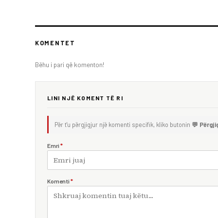
KOMENTET
Bëhu i pari që komenton!
LINI NJË KOMENT TË RI
Për t'u përgjigjur një komenti specifik, kliko butonin
💬 Përgji
Emri
*
Komenti
*