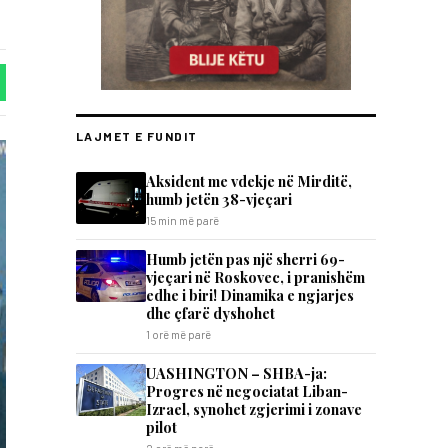
LAJMET E FUNDIT
Aksident me vdekje në Mirditë,
humb jetën 38-vjeçari
15 min më parë
Humb jetën pas një sherri 69-
vjeçari në Roskovec, i pranishëm
edhe i biri! Dinamika e ngjarjes
dhe çfarë dyshohet
1 orë më parë
UASHINGTON – SHBA-ja:
Progres në negociatat Liban-
Izrael, synohet zgjerimi i zonave
pilot