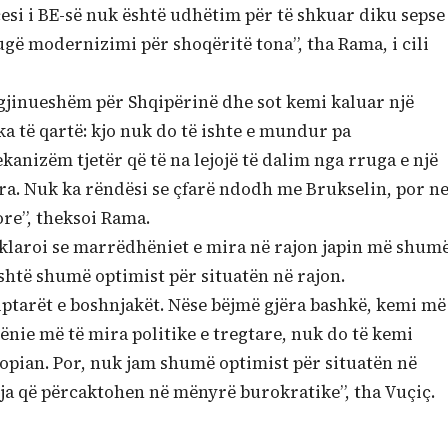
cesi i BE-së nuk është udhëtim për të shkuar diku sepse
rugë modernizimi për shoqëritë tona”, tha Rama, i cili
agjinueshëm për Shqipërinë dhe sot kemi kaluar një
a të qartë: kjo nuk do të ishte e mundur pa
anizëm tjetër që të na lejojë të dalim nga rruga e një
ara. Nuk ka rëndësi se çfarë ndodh me Brukselin, por n
re”, theksoi Rama.
klaroi se marrëdhëniet e mira në rajon japin më shum
shtë shumë optimist për situatën në rajon.
tarët e boshnjakët. Nëse bëjmë gjëra bashkë, kemi më
ie më të mira politike e tregtare, nuk do të kemi
opian. Por, nuk jam shumë optimist për situatën në
eja që përcaktohen në mënyrë burokratike”, tha Vuçiç.