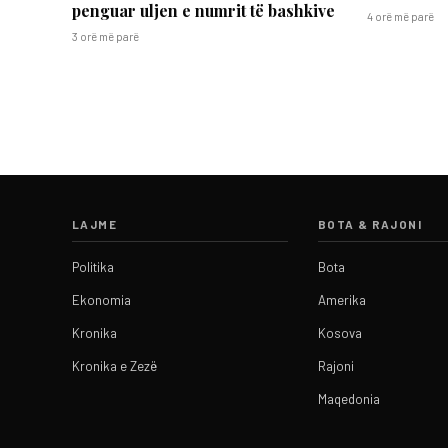
penguar uljen e numrit të bashkive
4 orë më parë
3 orë më parë
LAJME
BOTA & RAJONI
Politika
Bota
Ekonomia
Amerika
Kronika
Kosova
Kronika e Zezë
Rajoni
Maqedonia