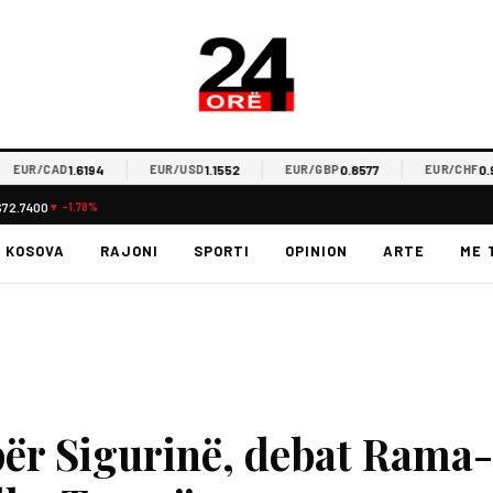
1.6194
1.1552
0.8577
0.9328
R/CAD
EUR/USD
EUR/GBP
EUR/CHF
$72.7400
▼ -1.78%
KOSOVA
RAJONI
SPORTI
OPINION
ARTE
ME 
për Sigurinë, debat Rama-