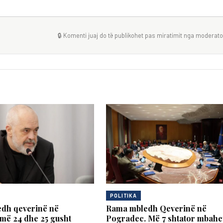
🔒 Komenti juaj do të publikohet pas miratimit nga moderator
POLITIKA
dh qeverinë në
Rama mbledh Qeverinë në
më 24 dhe 25 gusht
Pogradec. Më 7 shtator mbahe