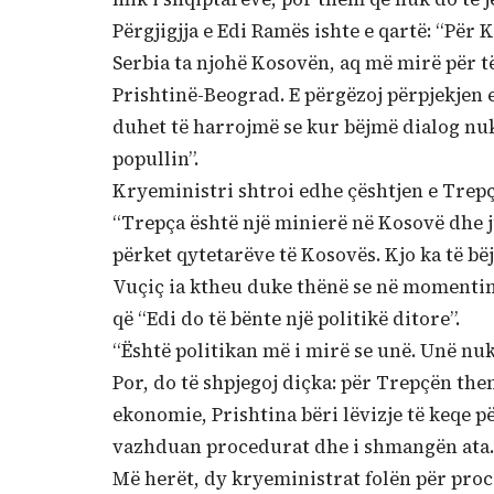
Përgjigjja e Edi Ramës ishte e qartë: “Për
Serbia ta njohë Kosovën, aq më mirë për të
Prishtinë-Beograd. E përgëzoj përpjekjen 
duhet të harrojmë se kur bëjmë dialog nuk
popullin”.
Kryeministri shtroi edhe çështjen e Trepç
“Trepça është një minierë në Kosovë dhe j
përket qytetarëve të Kosovës. Kjo ka të b
Vuçiç ia ktheu duke thënë se në momentin
që “Edi do të bënte një politikë ditore”.
“Është politikan më i mirë se unë. Unë nuk
Por, do të shpjegoj diçka: për Trepçën the
ekonomie, Prishtina bëri lëvizje të keqe pë
vazhduan procedurat dhe i shmangën ata. Ja
Më herët, dy kryeministrat folën për proc