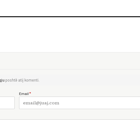
gju
poshtë atij komenti.
Email
*