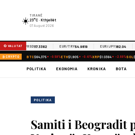
TIRANË
☀️
23°C · Kthjellët
07 August 2026
💱 VALUTAT
117.3362
54.9819
182.04
EUR/RSD
EUR/TRY
EUR/JPY
EU
BTC
$64,375
ETH
$1,905
XRP
$1.0364
SOL
₿ CRYPTO
▼ -0.58%
▼ -0.41%
▼ -2.69%
POLITIKA
EKONOMIA
KRONIKA
BOTA
POLITIKA
Samiti i Beogradit 