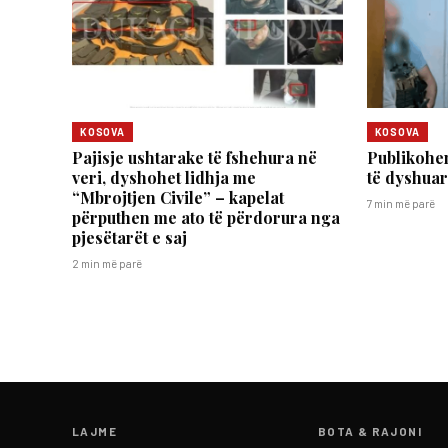
KOSOVA
KOSOVA
Pajisje ushtarake të fshehura në
Publikohen
veri, dyshohet lidhja me
të dyshuari
“Mbrojtjen Civile” – kapelat
7 min më parë
përputhen me ato të përdorura nga
pjesëtarët e saj
2 min më parë
LAJME
BOTA & RAJONI