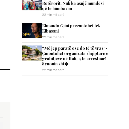
Botërorit: Nuk ka asnjë mundësi
që të humbasim
22 min më parë
Elmando Gjini prezantohet tek
Elbasani
22 min më parë
“Më jep paratë ose do të të vras”-
Çmontohet organizata shqiptare e
grabitjeve në Itali, 4 të arrestuar!
Synonin sht�
22 min më parë