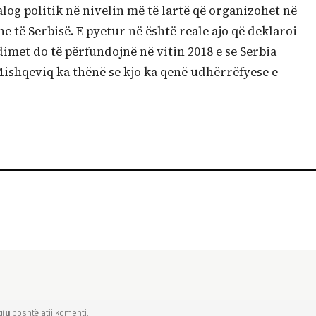
log politik në nivelin më të lartë që organizohet në
e të Serbisë. E pyetur në është reale ajo që deklaroi
dimet do të përfundojnë në vitin 2018 e se Serbia
 Mishqeviq ka thënë se kjo ka qenë udhërrëfyese e
gju
poshtë atij komenti.