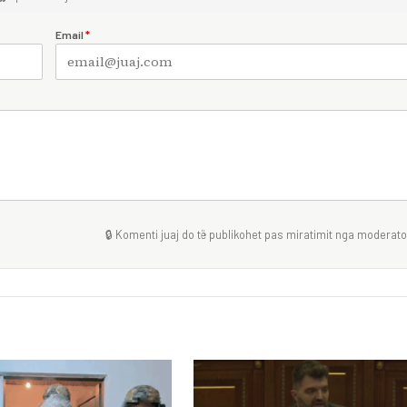
Email
*
🔒 Komenti juaj do të publikohet pas miratimit nga moderator