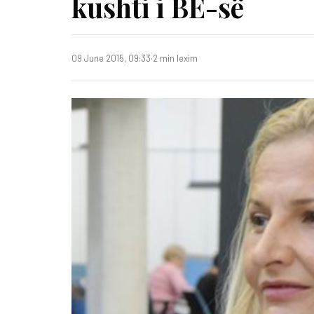
kushti i BE-së
09 June 2015, 09:33
·
2 min lexim