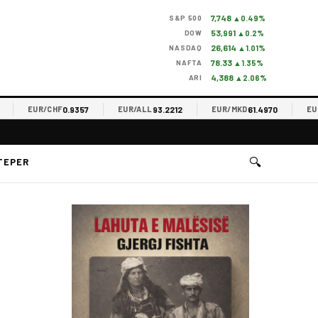
7,748
S&P 500
▲0.49%
53,991
DOW
▲0.2%
26,614
NASDAQ
▲1.01%
78.33
NAFTA
▲1.35%
4,388
ARI
▲2.06%
0.9357
93.2212
61.4970
EUR/CHF
EUR/ALL
EUR/MKD
EUR/R
🔍
TEPER