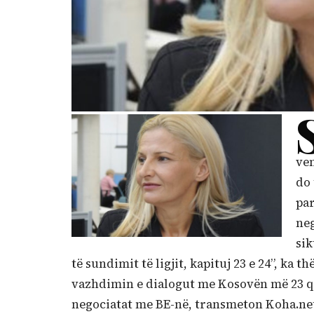
ve
do 
par
neg
sik
të sundimit të ligjit, kapituj 23 e 24”, ka 
vazhdimin e dialogut me Kosovën më 23 qe
negociatat me BE-në, transmeton Koha.net