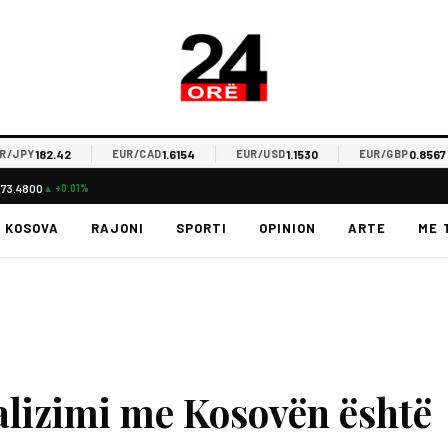
182.42
1.6154
1.1530
0.8567
PY
EUR/CAD
EUR/USD
EUR/GBP
$73.4800
▲ +0.01%
KOSOVA
RAJONI
SPORTI
OPINION
ARTE
ME 
alizimi me Kosovën është