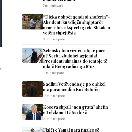
7 min më parë
“Diçka e shpërqendroi shoferin”-
Aksidenti ku vdiqën shqiptarët
nënë e bir, eksperti grek: Shkak jo
vetëm shpejtësia
10 min më parë
Zelensky bën vizitën e tij të parë
në Serbi, zbulohet agjenda!
Presidenti ukrainas do tentojë të
ndajë Beogradin nga Mos
ë
11 min më parë
Sadiku: Vetëvendosje po e shkel
me paramendim Kushtetutën
12 min më parë
Kosova shpall “non grata” shefin
e Telekomit të Serbisë
21 min më parë
Fjalët e Yamal para finales së