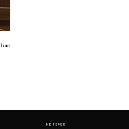
el me
MË TEPËR