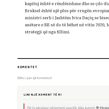
kapituj është e rëndësishme dhe se çdo dia
Bruksel është një plus për rrugën evropian
ministri serb i Jashtëm Ivica Daçiq se bise
anëtare e BE-së do të bëhet në vitin 2020,
strategji që nga fillimi.
KOMENTET
Bëhu i pari që komenton!
LINI NJË KOMENT TË RI
Për t'u përgjigjur një komenti specifik, kliko butonin
💬 Përgji