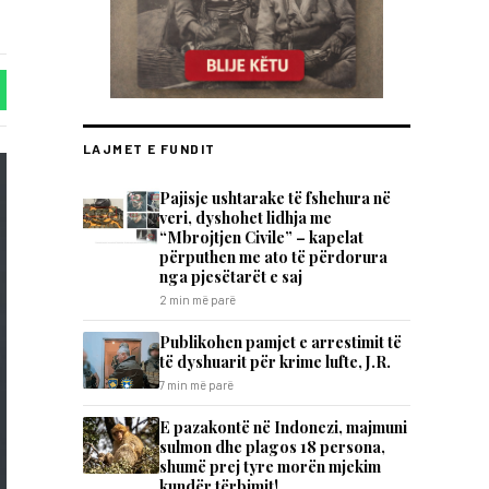
LAJMET E FUNDIT
Pajisje ushtarake të fshehura në
veri, dyshohet lidhja me
“Mbrojtjen Civile” – kapelat
përputhen me ato të përdorura
nga pjesëtarët e saj
2 min më parë
Publikohen pamjet e arrestimit të
të dyshuarit për krime lufte, J.R.
7 min më parë
E pazakontë në Indonezi, majmuni
sulmon dhe plagos 18 persona,
shumë prej tyre morën mjekim
kundër tërbimit!