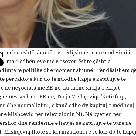
S
erbia është shumë e vetëdijshme se normalizimi i
marrëdhënieve me Kosovën është çështja
ndimtare politike dhe moment shumë i rëndësishëm q
të përcaktojë kur do të ndodhë hapja e kapitujve të
ë në negociata me BE-në, ka thënë shefja e ekipit
ociues serb me BE-në, Tanja Mishçeviq. “Këtë fuqi,
ur dhe normalizimi, e kanë edhe dy kapituj e mëdhenj
thënë Mishçeviq për televizionin N1. Në pyetjen për
rshor dhe rëndësinë e hapjes së kapitujve të parë në
, Mishqeviq thotë se korniza kohore se kur do të hapej