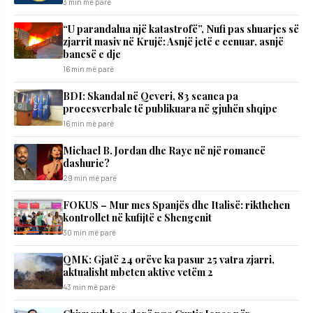
3 min më parë
“U parandalua një katastrofë”, Nufi pas shuarjes së
zjarrit masiv në Krujë: Asnjë jetë e cenuar, asnjë
banesë e dje
16 min më parë
BDI: Skandal në Qeveri, 83 seanca pa
procesverbale të publikuara në gjuhën shqipe
16 min më parë
Michael B. Jordan dhe Raye në një romancë
dashurie?
29 min më parë
FOKUS – Mur mes Spanjës dhe Italisë: rikthehen
kontrollet në kufijtë e Shengenit
30 min më parë
QMK: Gjatë 24 orëve ka pasur 25 vatra zjarri,
aktualisht mbeten aktive vetëm 2
43 min më parë