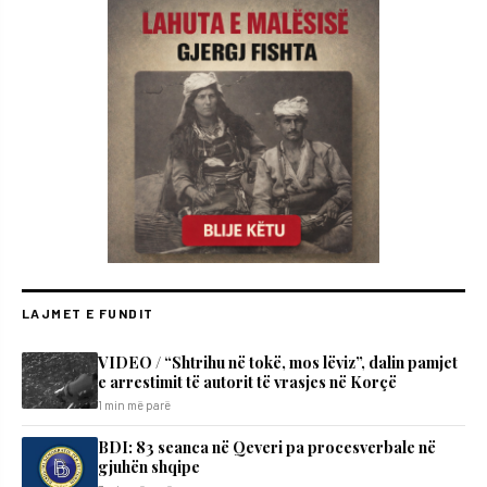
LAJMET E FUNDIT
VIDEO / “Shtrihu në tokë, mos lëviz”, dalin pamjet
e arrestimit të autorit të vrasjes në Korçë
1 min më parë
BDI: 83 seanca në Qeveri pa procesverbale në
gjuhën shqipe