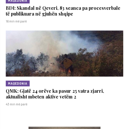
MAQEDONIA
BDI: Skandal në Qeveri, 83 seanca pa procesverbale
të publikuara në gjuhën shqipe
16 min më parë
MAQEDONIA
QMK: Gjatë 24 orëve ka pasur 25 vatra zjarri,
aktualisht mbeten aktive vetëm 2
43 min më parë