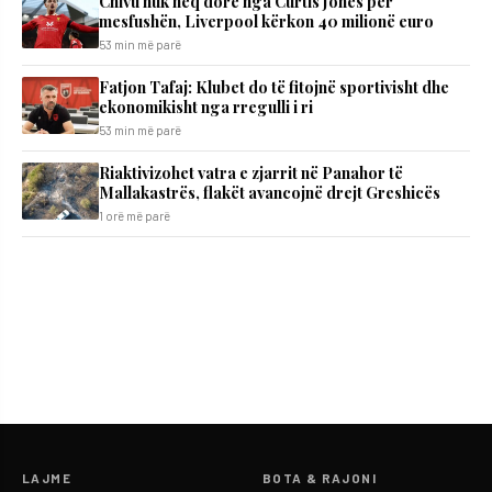
Chivu nuk heq dorë nga Curtis Jones për
mesfushën, Liverpool kërkon 40 milionë euro
53 min më parë
Fatjon Tafaj: Klubet do të fitojnë sportivisht dhe
ekonomikisht nga rregulli i ri
53 min më parë
Riaktivizohet vatra e zjarrit në Panahor të
Mallakastrës, flakët avancojnë drejt Greshicës
1 orë më parë
LAJME
BOTA & RAJONI