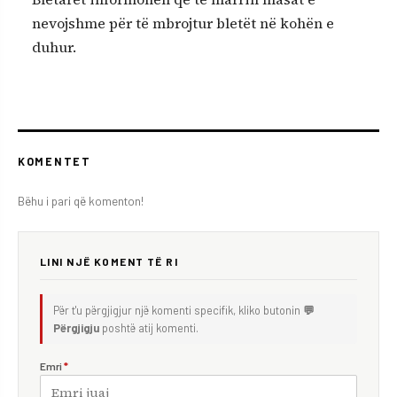
nevojshme për të mbrojtur bletët në kohën e
duhur.
KOMENTET
Bëhu i pari që komenton!
LINI NJË KOMENT TË RI
Për t'u përgjigjur një komenti specifik, kliko butonin
💬
Përgjigju
poshtë atij komenti.
Emri
*