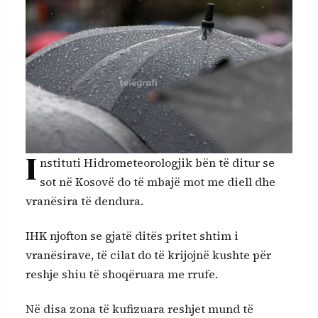
I
nstituti Hidrometeorologjik bën të ditur se
sot në Kosovë do të mbajë mot me diell dhe
vranësira të dendura.
IHK njofton se gjatë ditës pritet shtim i
vranësirave, të cilat do të krijojnë kushte për
reshje shiu të shoqëruara me rrufe.
Në disa zona të kufizuara reshjet mund të