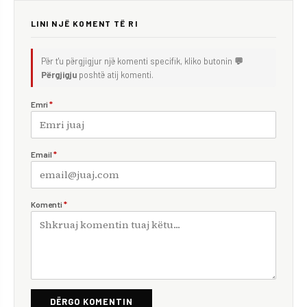
LINI NJË KOMENT TË RI
Për t'u përgjigjur një komenti specifik, kliko butonin
💬
Përgjigju
poshtë atij komenti.
Emri
*
Email
*
Komenti
*
DËRGO KOMENTIN