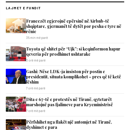
LAJMET E FUNDIT
Francezët zgjerojnë epërsinë në Airbnb-të
shqiptare, gjermanët të dytët por pesha e tyre në
rënie
35 min më parë
Toyota që shitet për “Ujk”: si keqinformon hapur
qeveria për prodhimet ushtarake
3 orë më parë
Gashi: Nëse LDK-ja insiston për postin e
presidentit, situata komplikohet – pres që të ketë
lëshim
7 orë më parë
Dita e 67-të e protestës në Tiranë, qytetarët
marshojnë pas fjalimeve para Kryeministrisë
7 orë më parë
Përfshihet nga flakët një automjet në Tiranë,
dyshimet e para