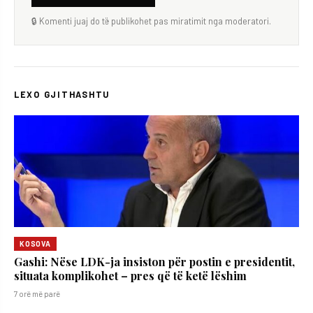
🔒 Komenti juaj do të publikohet pas miratimit nga moderatori.
LEXO GJITHASHTU
KOSOVA
Gashi: Nëse LDK-ja insiston për postin e presidentit,
situata komplikohet – pres që të ketë lëshim
7 orë më parë