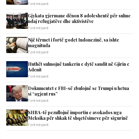
7 orë më parë
Gjykata gjermane dënon 8 adoleshentë për sulme
ndaj refugjatëve dhe aktivistëve
7 orë më parë
Një tërmet i fortë godet Indonezinë, sa ishte
magnituda
7 orë më parë
Huthët sulmojnë tankerin e dytë saudit në Gjirin e
Adenit
7 orë më parë
Dokumentet e FBI-së zbulojnë se Trumpi u hetua
si “agjent rus”
7 orë më parë
SHBA-të pezullojnë importin e avokados nga
Meksika për shkak të shqetësimeve për sigurinë
7 orë më parë