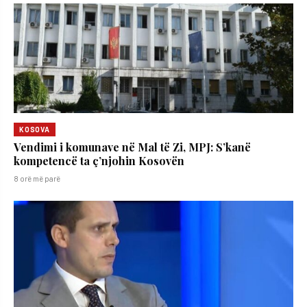
KOSOVA
Vendimi i komunave në Mal të Zi, MPJ: S’kanë
kompetencë ta ç’njohin Kosovën
8 orë më parë