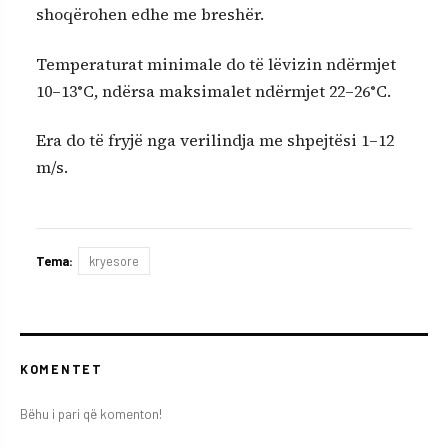
shoqërohen edhe me breshër.
Temperaturat minimale do të lëvizin ndërmjet
10–13°C, ndërsa maksimalet ndërmjet 22–26°C.
Era do të fryjë nga verilindja me shpejtësi 1–12
m/s.
Tema:
kryesore
KOMENTET
Bëhu i pari që komenton!