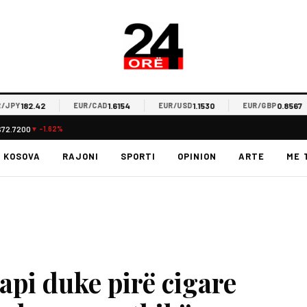
182.42
1.6154
1.1530
0.8567
Y
EUR/CAD
EUR/USD
EUR/GBP
$72.7200
▼ -1.62%
KOSOVA
RAJONI
SPORTI
OPINION
ARTE
ME 
api duke pirë cigare