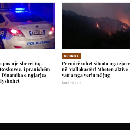
KRONIKA
 pas një sherri 69-
Përmirësohet situata nga zjarr
 Roskovec, i pranishëm
në Mallakastër! Mbeten aktive 
i! Dinamika e ngjarjes
vatra nga veriu në jug
 dyshohet
5 orë më parë