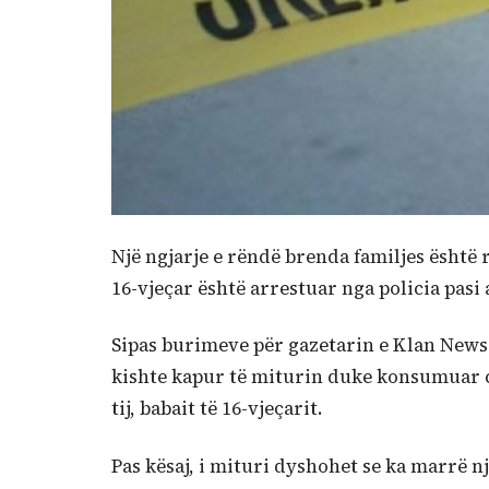
Një ngjarje e rëndë brenda familjes është 
16-vjeçar është arrestuar nga policia pasi
Sipas burimeve për gazetarin e Klan News 
kishte kapur të miturin duke konsumuar ci
tij, babait të 16-vjeçarit.
Pas kësaj, i mituri dyshohet se ka marrë n