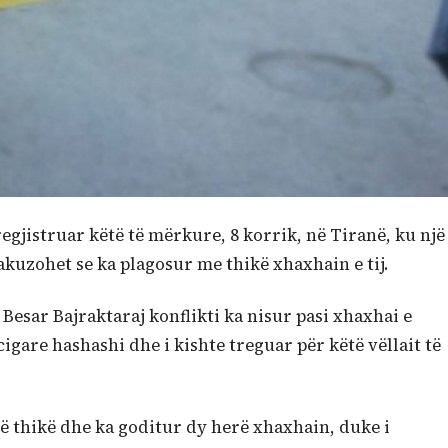
regjistruar këtë të mërkure, 8 korrik, në Tiranë, ku një
 akuzohet se ka plagosur me thikë xhaxhain e tij.
Besar Bajraktaraj konflikti ka nisur pasi xhaxhai e
gare hashashi dhe i kishte treguar për këtë vëllait të
jë thikë dhe ka goditur dy herë xhaxhain, duke i