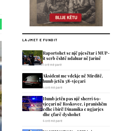
LAJMET E FUNDIT
Raportohet se një pjesëtar i MUP-
it serb është ndaluar në Jarinë
1 orë më parë
Aksident me vdekje në Mirditë,
humb jetën 38-vjeçari
4 orë më parë
Humb jetën pas një sherri 69-
vjeçari në Roskovec, i pranishëm
edhe i biri! Dinamika e ngjarjes
dhe çfarë dyshohet
4 orë më parë