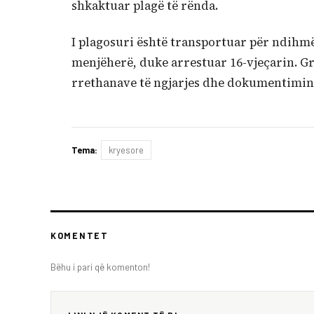
shkaktuar plagë të rënda.
I plagosuri është transportuar për ndihmë
menjëherë, duke arrestuar 16-vjeçarin. G
rrethanave të ngjarjes dhe dokumentimin e
Tema:
kryesore
KOMENTET
Bëhu i pari që komenton!