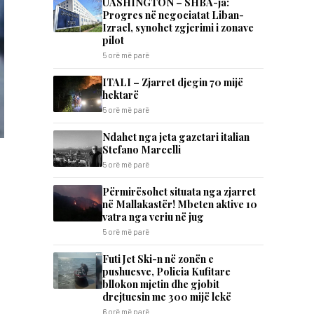
UASHINGTON – SHBA-ja:
Progres në negociatat Liban-
Izrael, synohet zgjerimi i zonave
pilot
5 orë më parë
ITALI – Zjarret djegin 70 mijë
hektarë
5 orë më parë
Ndahet nga jeta gazetari italian
Stefano Marcelli
5 orë më parë
Përmirësohet situata nga zjarret
në Mallakastër! Mbeten aktive 10
vatra nga veriu në jug
5 orë më parë
Futi Jet Ski-n në zonën e
pushuesve, Policia Kufitare
bllokon mjetin dhe gjobit
drejtuesin me 300 mijë lekë
6 orë më parë