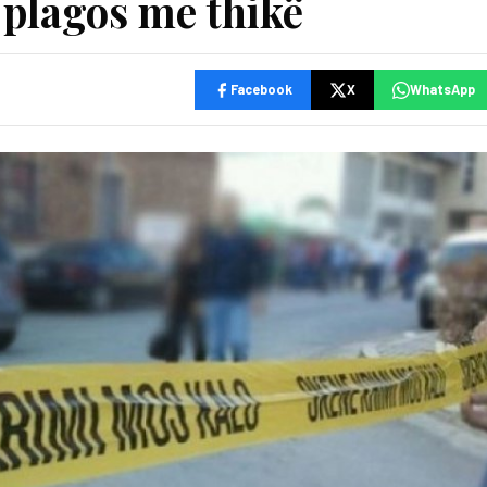
e plagos me thikë
Facebook
X
WhatsApp