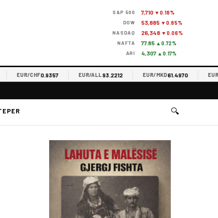
7,710
S&P 500
▼0.18%
53,885
DOW
▼0.85%
26,348
NASDAQ
▼0.06%
77.85
NAFTA
▲0.72%
4,307
ARI
▲0.17%
0.9357
93.2212
61.4970
EUR/CHF
EUR/ALL
EUR/MKD
EUR/RS
🔍
TEPER