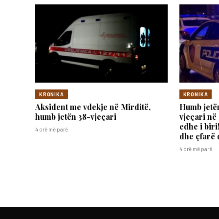
KRONIKA
KRONIKA
Aksident me vdekje në Mirditë,
Humb jetën
humb jetën 38-vjeçari
vjeçari në
edhe i bir
4 orë më parë
dhe çfarë
4 orë më parë