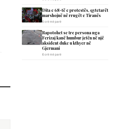
Dita e 68-të e protestës, qytetarët
marshojnë në rrugët e Tiranës
6 orë më parë
Rapotohet se tre persona nga
Ferizaj kanë humbur jetën në një
aksident duke u kthyer në
Gjermani
6 orë më parë