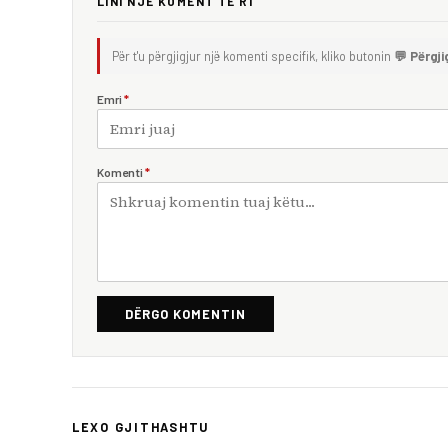
LINI NJË KOMENT TË RI
Për t'u përgjigjur një komenti specifik, kliko butonin
💬 Përgji
Emri
*
Komenti
*
DËRGO KOMENTIN
LEXO GJITHASHTU