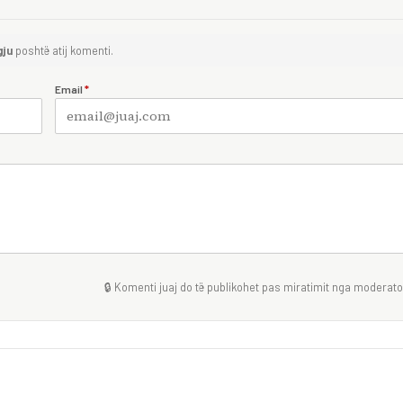
gju
poshtë atij komenti.
Email
*
🔒 Komenti juaj do të publikohet pas miratimit nga moderator