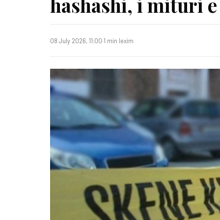
hashashi, i mituri 
08 July 2026, 11:00
·
1 min lexim