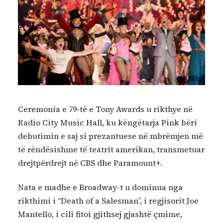
Ceremonia e 79-të e Tony Awards u rikthye në
Radio City Music Hall, ku këngëtarja Pink bëri
debutimin e saj si prezantuese në mbrëmjen më
të rëndësishme të teatrit amerikan, transmetuar
drejtpërdrejt në CBS dhe Paramount+.
Nata e madhe e Broadway-t u dominua nga
rikthimi i “Death of a Salesman”, i regjisorit Joe
Mantello, i cili fitoi gjithsej gjashtë çmime,