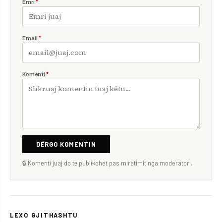
Emri
*
Email
*
Komenti
*
DËRGO KOMENTIN
🔒 Komenti juaj do të publikohet pas miratimit nga moderatori.
LEXO GJITHASHTU