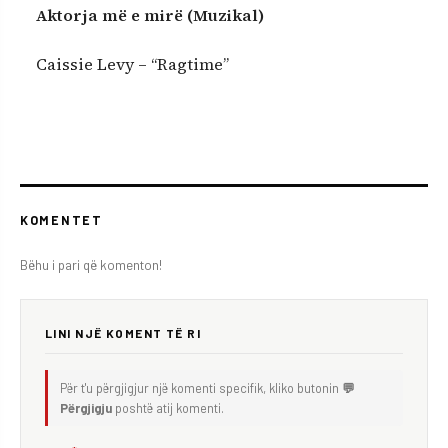
Aktorja më e mirë (Muzikal)
Caissie Levy – “Ragtime”
KOMENTET
Bëhu i pari që komenton!
LINI NJË KOMENT TË RI
Për t'u përgjigjur një komenti specifik, kliko butonin
💬
Përgjigju
poshtë atij komenti.