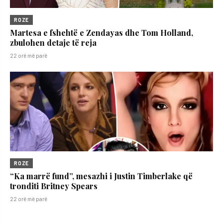
ROZE
Martesa e fshehtë e Zendayas dhe Tom Holland,
zbulohen detaje të reja
22 orë më parë
ROZE
“Ka marrë fund”, mesazhi i Justin Timberlake që
tronditi Britney Spears
22 orë më parë