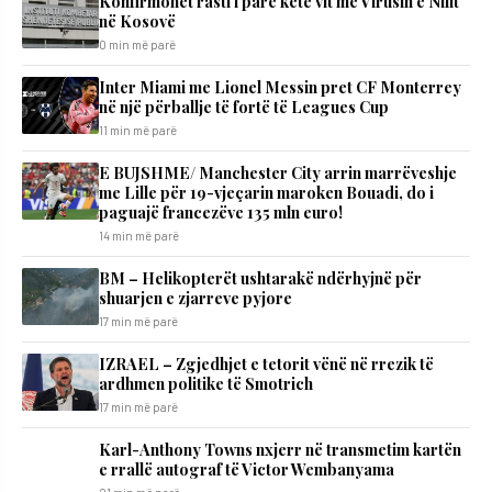
Konfirmohet rasti i parë këtë vit me Virusin e Nilit
në Kosovë
0 min më parë
Inter Miami me Lionel Messin pret CF Monterrey
në një përballje të fortë të Leagues Cup
11 min më parë
E BUJSHME/ Manchester City arrin marrëveshje
me Lille për 19-vjeçarin maroken Bouadi, do i
paguajë francezëve 135 mln euro!
14 min më parë
BM – Helikopterët ushtarakë ndërhyjnë për
shuarjen e zjarreve pyjore
17 min më parë
IZRAEL – Zgjedhjet e tetorit vënë në rrezik të
ardhmen politike të Smotrich
17 min më parë
Karl-Anthony Towns nxjerr në transmetim kartën
e rrallë autograf të Victor Wembanyama