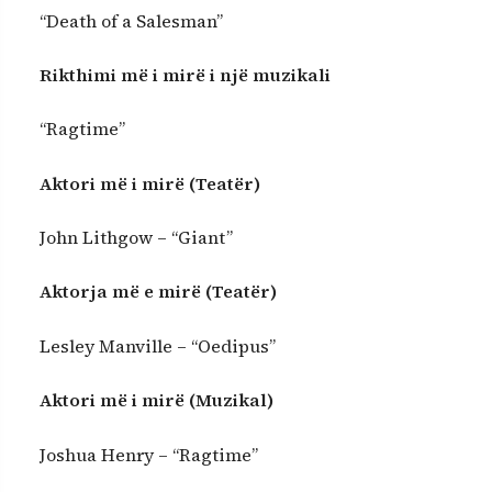
“Death of a Salesman”
Rikthimi më i mirë i një muzikali
“Ragtime”
Aktori më i mirë (Teatër)
John Lithgow – “Giant”
Aktorja më e mirë (Teatër)
Lesley Manville – “Oedipus”
Aktori më i mirë (Muzikal)
Joshua Henry – “Ragtime”