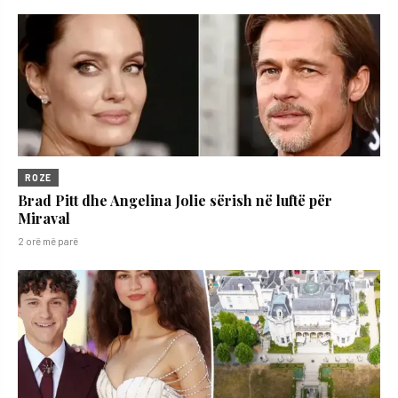
ROZE
Brad Pitt dhe Angelina Jolie sërish në luftë për
Miraval
2 orë më parë