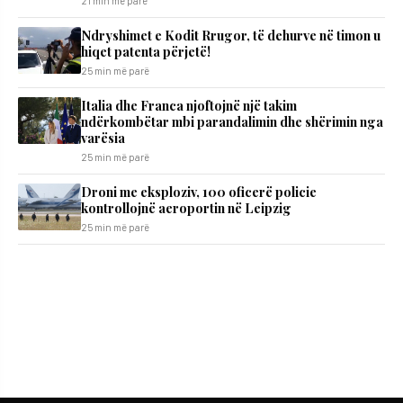
21 min më parë
Ndryshimet e Kodit Rrugor, të dehurve në timon u
hiqet patenta përjetë!
25 min më parë
Italia dhe Franca njoftojnë një takim
ndërkombëtar mbi parandalimin dhe shërimin nga
varësia
25 min më parë
Droni me eksploziv, 100 oficerë policie
kontrollojnë aeroportin në Leipzig
25 min më parë