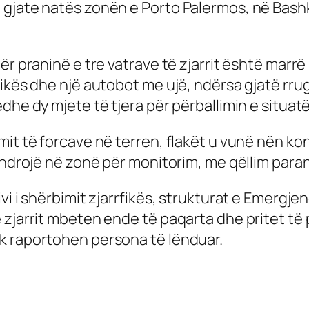
 gjate natës zonën e Porto Palermos, në Bash
ër praninë e tre vatrave të zjarrit është marr
kës dhe një autobot me ujë, ndërsa gjatë rrugës
dhe dy mjete të tjera për përballimin e situatë
it të forcave në terren, flakët u vunë nën kont
ëndrojë në zonë për monitorim, me qëllim parand
i i shërbimit zjarrfikës, strukturat e Emergjenca
 zjarrit mbeten ende të paqarta dhe pritet të
k raportohen persona të lënduar.