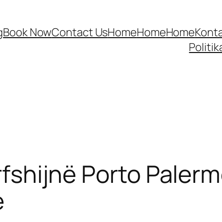
g
Book Now
Contact Us
Home
Home
Home
Kont
Politik
përfshijnë Porto Pale
e