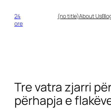
Skip
to
24
(no title)
About Us
Blo
content
ore
Tre vatra zjarri 
përhapja e flakëv