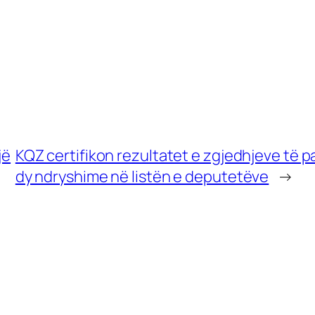
jë
KQZ certifikon rezultatet e zgjedhjeve të 
dy ndryshime në listën e deputetëve
→