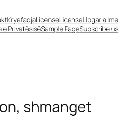
akt
Kryefaqja
License
License
Llogaria Ime
a e Privatësisë
Sample Page
Subscribe us
rmon, shmanget