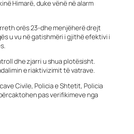
kinë Himarë, duke vënë në alarm
ë rreth orës 23-dhe menjëherë drejt
 u vu në gatishmëri i gjithë efektivi i
s.
roll dhe zjarri u shua plotësisht.
alimin e riaktivizimit të vatrave.
ve Civile, Policia e Shtetit, Policia
 përcaktohen pas verifikimeve nga