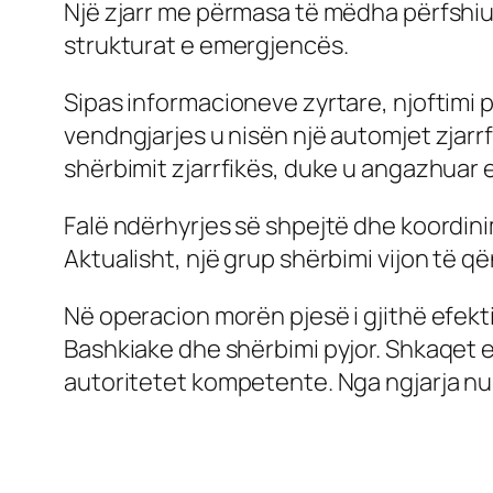
Një zjarr me përmasa të mëdha përfshiu
strukturat e emergjencës.
Sipas informacioneve zyrtare, njoftimi p
vendngjarjes u nisën një automjet zjarrfi
shërbimit zjarrfikës, duke u angazhuar e
Falë ndërhyrjes së shpejtë dhe koordinim
Aktualisht, një grup shërbimi vijon të q
Në operacion morën pjesë i gjithë efektiv
Bashkiake dhe shërbimi pyjor. Shkaqet e
autoritetet kompetente. Nga ngjarja nu