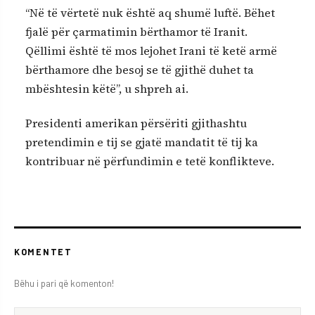
“Në të vërtetë nuk është aq shumë luftë. Bëhet
fjalë për çarmatimin bërthamor të Iranit.
Qëllimi është të mos lejohet Irani të ketë armë
bërthamore dhe besoj se të gjithë duhet ta
mbështesin këtë”, u shpreh ai.
Presidenti amerikan përsëriti gjithashtu
pretendimin e tij se gjatë mandatit të tij ka
kontribuar në përfundimin e tetë konflikteve.
KOMENTET
Bëhu i pari që komenton!