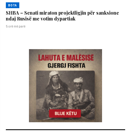
BOTA
SHBA – Senati miraton projektligjin për sanksione
ndaj Rusisë me votim dypartiak
5 orë më parë