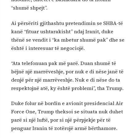
“shumë shpejt”.
Ai përsëriti gjithashtu pretendimin se SHBA-të
kanë “fituar ushtarakisht” ndaj Iranit, duke
thënë se vendit i “ka mbetur shumë pak” dhe se
është i interesuar të negociojë.
“Ata telefonuan pak më parë. Duan shumë të
bëjnë një marrëveshje, por nuk e di nëse janë të
denjë për një marrëveshje. Nuk e di nëse do ta
respektojnë atë, ky është problemi”, tha Trump.
Duke folur në bordin e avionit presidencial Air
Force One, Trump theksoi se situata nuk duhet
parë si një luftë, por si një përpjekje për të
penguar Iranin të zotërojë armë bërthamore.