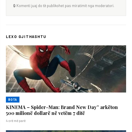
🔒 Komenti juaj do të publikohet pas miratimit nga moderatori.
LEXO GJITHASHTU
BOTA
KINEMA – Spider-Man: Brand New Day” arkëton
500 milionë dollarë në vetëm 7 ditë
4 orë më parë