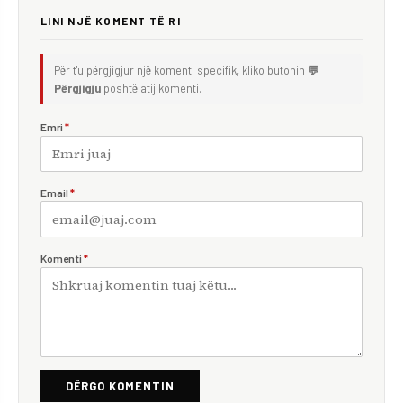
LINI NJË KOMENT TË RI
Për t'u përgjigjur një komenti specifik, kliko butonin
💬
Përgjigju
poshtë atij komenti.
Emri
*
Email
*
Komenti
*
DËRGO KOMENTIN