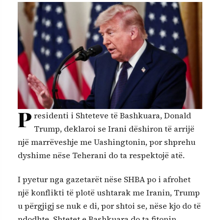
P
residenti i Shteteve të Bashkuara, Donald
Trump, deklaroi se Irani dëshiron të arrijë
një marrëveshje me Uashingtonin, por shprehu
dyshime nëse Teherani do ta respektojë atë.
I pyetur nga gazetarët nëse SHBA po i afrohet
një konflikti të plotë ushtarak me Iranin, Trump
u përgjigj se nuk e di, por shtoi se, nëse kjo do të
ndodhte, Shtetet e Bashkuara do ta fitonin