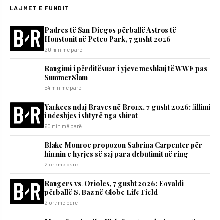
LAJMET E FUNDIT
Padres të San Diegos përballë Astros të
Houstonit në Petco Park, 7 gusht 2026
20 min më parë
Rangimi i përditësuar i yjeve meshkuj të WWE pas
SummerSlam
54 min më parë
Yankees ndaj Braves në Bronx, 7 gusht 2026: fillimi
i ndeshjes i shtyrë nga shirat
60 min më parë
Blake Monroe propozon Sabrina Carpenter për
himnin e hyrjes së saj para debutimit në ring
2 orë më parë
Rangers vs. Orioles, 7 gusht 2026: Eovaldi
përballë S. Baz në Globe Life Field
2 orë më parë