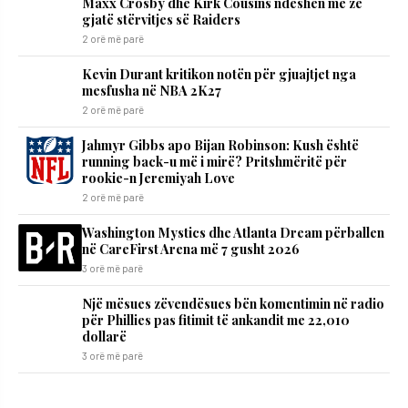
Maxx Crosby dhe Kirk Cousins ndeshen me zë
gjatë stërvitjes së Raiders
2 orë më parë
Kevin Durant kritikon notën për gjuajtjet nga
mesfusha në NBA 2K27
2 orë më parë
Jahmyr Gibbs apo Bijan Robinson: Kush është
running back-u më i mirë? Pritshmëritë për
rookie-n Jeremiyah Love
2 orë më parë
Washington Mystics dhe Atlanta Dream përballen
në CareFirst Arena më 7 gusht 2026
3 orë më parë
Një mësues zëvendësues bën komentimin në radio
për Phillies pas fitimit të ankandit me 22,010
dollarë
3 orë më parë