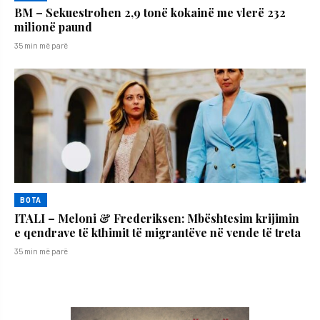
BM – Sekuestrohen 2,9 tonë kokainë me vlerë 232
milionë paund
35 min më parë
BOTA
ITALI – Meloni & Frederiksen: Mbështesim krijimin
e qendrave të kthimit të migrantëve në vende të treta
35 min më parë