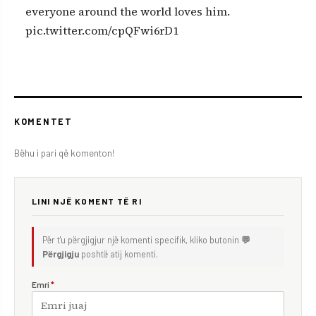
everyone around the world loves him.
pic.twitter.com/cpQFwi6rD1
KOMENTET
Bëhu i pari që komenton!
LINI NJË KOMENT TË RI
Për t'u përgjigjur një komenti specifik, kliko butonin
💬
Përgjigju
poshtë atij komenti.
Emri
*