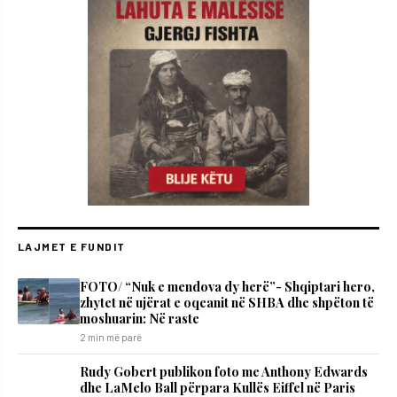
LAJMET E FUNDIT
FOTO/ “Nuk e mendova dy herë”- Shqiptari hero,
zhytet në ujërat e oqeanit në SHBA dhe shpëton të
moshuarin: Në raste
2 min më parë
Rudy Gobert publikon foto me Anthony Edwards
dhe LaMelo Ball përpara Kullës Eiffel në Paris