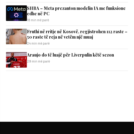
SHBA – Meta prezanton modelin IA me funksione
edhe në PC
18 min më parë
Fruthi në rritje në Kosovë, regjistrohen 112 raste –
50 raste të reja në vetëm një muaj
24 min më parë
Araujo do të luajë për Liverpulin këtë sezon
29 min më parë