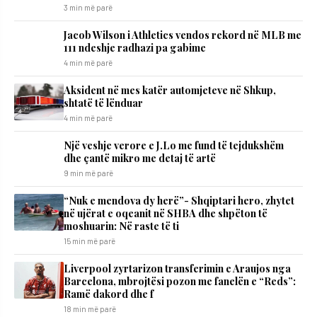
3 min më parë
Jacob Wilson i Athletics vendos rekord në MLB me
111 ndeshje radhazi pa gabime
4 min më parë
Aksident në mes katër automjeteve në Shkup,
shtatë të lënduar
4 min më parë
Një veshje verore e J.Lo me fund të tejdukshëm
dhe çantë mikro me detaj të artë
9 min më parë
“Nuk e mendova dy herë”- Shqiptari hero, zhytet
në ujërat e oqeanit në SHBA dhe shpëton të
moshuarin: Në raste të ti
15 min më parë
Liverpool zyrtarizon transferimin e Araujos nga
Barcelona, mbrojtësi pozon me fanelën e “Reds”:
Ramë dakord dhe f
18 min më parë