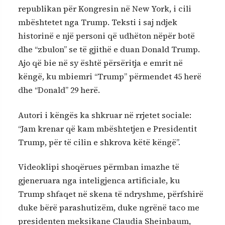
republikan për Kongresin në New York, i cili
mbështetet nga Trump. Teksti i saj ndjek
historinë e një personi që udhëton nëpër botë
dhe “zbulon” se të gjithë e duan Donald Trump.
Ajo që bie në sy është përsëritja e emrit në
këngë, ku mbiemri “Trump” përmendet 45 herë
dhe “Donald” 29 herë.
Autori i këngës ka shkruar në rrjetet sociale:
“Jam krenar që kam mbështetjen e Presidentit
Trump, për të cilin e shkrova këtë këngë”.
Videoklipi shoqërues përmban imazhe të
gjeneruara nga inteligjenca artificiale, ku
Trump shfaqet në skena të ndryshme, përfshirë
duke bërë parashutizëm, duke ngrënë taco me
presidenten meksikane Claudia Sheinbaum,