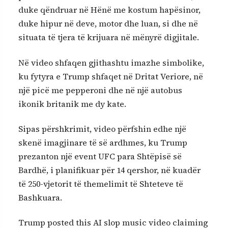
duke qëndruar në Hënë me kostum hapësinor,
duke hipur në deve, motor dhe luan, si dhe në
situata të tjera të krijuara në mënyrë digjitale.
Në video shfaqen gjithashtu imazhe simbolike,
ku fytyra e Trump shfaqet në Dritat Veriore, në
një picë me pepperoni dhe në një autobus
ikonik britanik me dy kate.
Sipas përshkrimit, video përfshin edhe një
skenë imagjinare të së ardhmes, ku Trump
prezanton një event UFC para Shtëpisë së
Bardhë, i planifikuar për 14 qershor, në kuadër
të 250-vjetorit të themelimit të Shteteve të
Bashkuara.
Trump posted this AI slop music video claiming