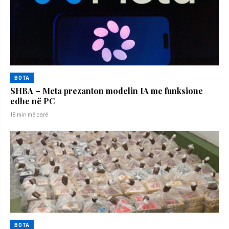
BOTA
SHBA – Meta prezanton modelin IA me funksione
edhe në PC
18 min më parë
BOTA