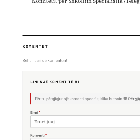
Komitetit për Shkollim Specialistik /Teleg
KOMENTET
Bëhu i pari që komenton!
LINI NJË KOMENT TË RI
Për t'u përgjigjur një komenti specifik, kliko butonin
💬 Përgji
Emri
*
Komenti
*