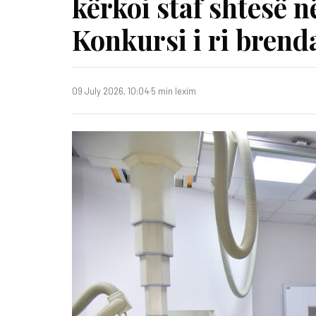
kërkoi staf shtesë 
Konkursi i ri brend
09 July 2026, 10:04
·
5 min lexim