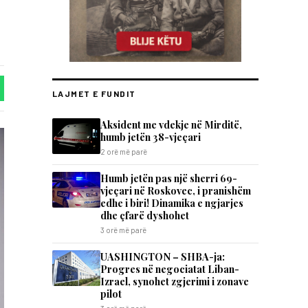
LAJMET E FUNDIT
Aksident me vdekje në Mirditë,
humb jetën 38-vjeçari
2 orë më parë
Humb jetën pas një sherri 69-
vjeçari në Roskovec, i pranishëm
edhe i biri! Dinamika e ngjarjes
dhe çfarë dyshohet
3 orë më parë
UASHINGTON – SHBA-ja:
Progres në negociatat Liban-
Izrael, synohet zgjerimi i zonave
pilot