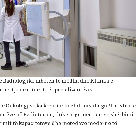
isë Radiologjike mbeten të mëdha dhe Klinika e
 rritjen e numrit të specializantëve.
 e Onkologjisë ka kërkuar vazhdimisht nga Ministria e
izantëve në Radioterapi, duke argumentuar se shërbimi
jerimit të kapaciteteve dhe metodave moderne të