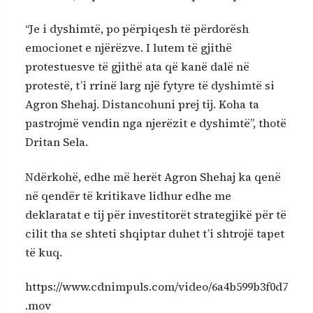
“Je i dyshimtë, po përpiqesh të përdorësh
emocionet e njërëzve. I lutem të gjithë
protestuesve të gjithë ata që kanë dalë në
protestë, t’i rrinë larg një fytyre të dyshimtë si
Agron Shehaj. Distancohuni prej tij. Koha ta
pastrojmë vendin nga njerëzit e dyshimtë”, thotë
Dritan Sela.
Ndërkohë, edhe më herët Agron Shehaj ka qenë
në qendër të kritikave lidhur edhe me
deklaratat e tij për investitorët strategjikë për të
cilit tha se shteti shqiptar duhet t’i shtrojë tapet
të kuq.
https://www.cdnimpuls.com/video/6a4b599b3f0d7
.mov