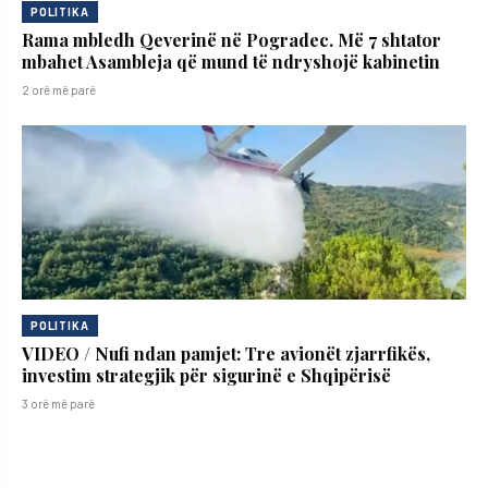
POLITIKA
Rama mbledh Qeverinë në Pogradec. Më 7 shtator
mbahet Asambleja që mund të ndryshojë kabinetin
2 orë më parë
POLITIKA
VIDEO / Nufi ndan pamjet: Tre avionët zjarrfikës,
investim strategjik për sigurinë e Shqipërisë
3 orë më parë