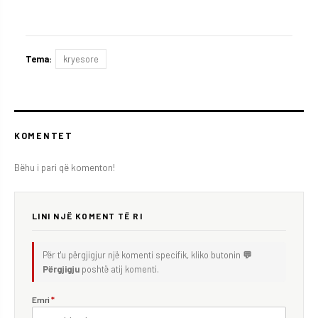
Tema:
kryesore
KOMENTET
Bëhu i pari që komenton!
LINI NJË KOMENT TË RI
Për t'u përgjigjur një komenti specifik, kliko butonin
💬
Përgjigju
poshtë atij komenti.
Emri
*