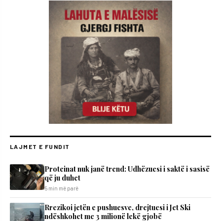
LAJMET E FUNDIT
Proteinat nuk janë trend: Udhëzuesi i saktë i sasisë
që ju duhet
5 min më parë
Rrezikoi jetën e pushuesve, drejtuesi i Jet Ski
ndëshkohet me 3 milionë lekë gjobë