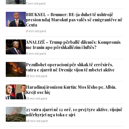
7 min më parë
BRUKSEL – Brunner: BE-ja duhet të ushtrojë
presion ndaj Marokut pas valës së emigrantëve në
Ceuta
9 min më parë
ANALIZË – Trump përballë dilemës: Kompromis
me Iranin apo përshkallëzim i luftës?
9 min më parë
Pezullohet operacioni për shkak të errësirës,
vatra e zjarrit në Drenije vijon të mbetet aktive
19 min më parë
Haradinaj ironizon Kurtin: Mos lësho pe, Albin.
Krejt ose hiç
19 min më parë
25 vatra zjarri në 12 orë, 10 prej tyre aktive, vijojnë
ndërhyrjet nga toka e ajri
48 min më parë