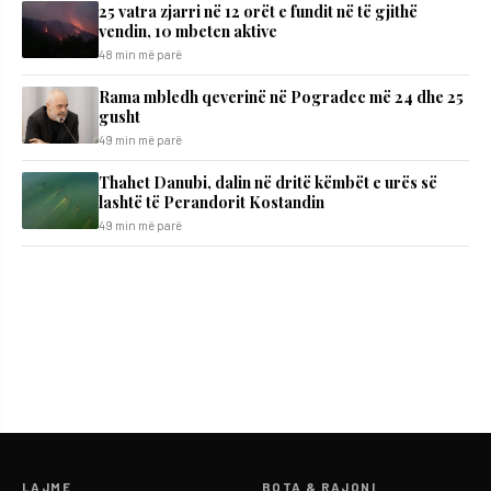
25 vatra zjarri në 12 orët e fundit në të gjithë
vendin, 10 mbeten aktive
48 min më parë
Rama mbledh qeverinë në Pogradec më 24 dhe 25
gusht
49 min më parë
Thahet Danubi, dalin në dritë këmbët e urës së
lashtë të Perandorit Kostandin
49 min më parë
LAJME
BOTA & RAJONI