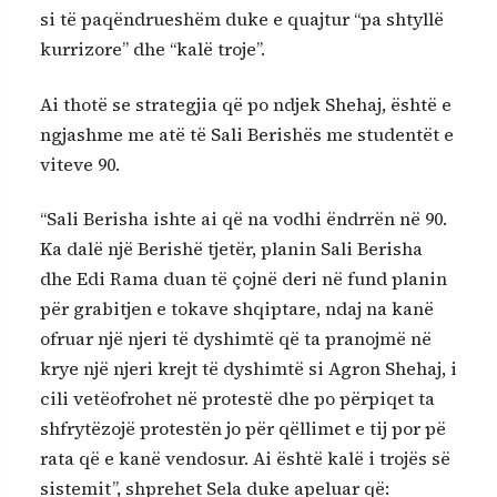
si të paqëndrueshëm duke e quajtur “pa shtyllë
kurrizore” dhe “kalë troje”.
Ai thotë se strategjia që po ndjek Shehaj, është e
ngjashme me atë të Sali Berishës me studentët e
viteve 90.
“Sali Berisha ishte ai që na vodhi ëndrrën në 90.
Ka dalë një Berishë tjetër, planin Sali Berisha
dhe Edi Rama duan të çojnë deri në fund planin
për grabitjen e tokave shqiptare, ndaj na kanë
ofruar një njeri të dyshimtë që ta pranojmë në
krye një njeri krejt të dyshimtë si Agron Shehaj, i
cili vetëofrohet në protestë dhe po përpiqet ta
shfrytëzojë protestën jo për qëllimet e tij por pë
rata që e kanë vendosur. Ai është kalë i trojës së
sistemit”, shprehet Sela duke apeluar që: