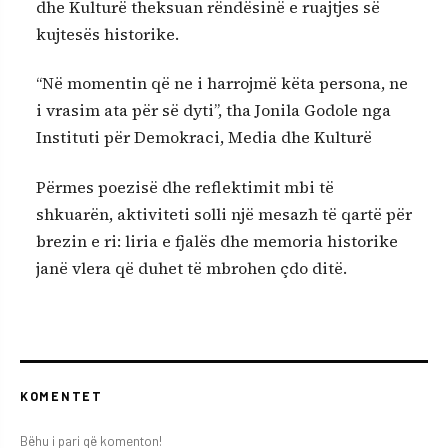
dhe Kulturë theksuan rëndësinë e ruajtjes së
kujtesës historike.
“Në momentin që ne i harrojmë këta persona, ne
i vrasim ata për së dyti”, tha Jonila Godole nga
Instituti për Demokraci, Media dhe Kulturë
Përmes poezisë dhe reflektimit mbi të
shkuarën, aktiviteti solli një mesazh të qartë për
brezin e ri: liria e fjalës dhe memoria historike
janë vlera që duhet të mbrohen çdo ditë.
KOMENTET
Bëhu i pari që komenton!