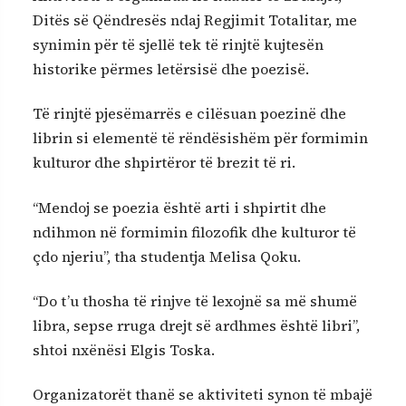
Ditës së Qëndresës ndaj Regjimit Totalitar, me
synimin për të sjellë tek të rinjtë kujtesën
historike përmes letërsisë dhe poezisë.
Të rinjtë pjesëmarrës e cilësuan poezinë dhe
librin si elementë të rëndësishëm për formimin
kulturor dhe shpirtëror të brezit të ri.
“Mendoj se poezia është arti i shpirtit dhe
ndihmon në formimin filozofik dhe kulturor të
çdo njeriu”, tha studentja Melisa Qoku.
“Do t’u thosha të rinjve të lexojnë sa më shumë
libra, sepse rruga drejt së ardhmes është libri”,
shtoi nxënësi Elgis Toska.
Organizatorët thanë se aktiviteti synon të mbajë