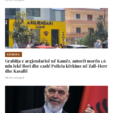
KRONIKA
Grabitja e argjendarisë në Kamëz, autorët morën 1.6
mln lekë flori dhe cash! Policia kërkime në Zall-Herr
dhe Kasallë
39 min më parë