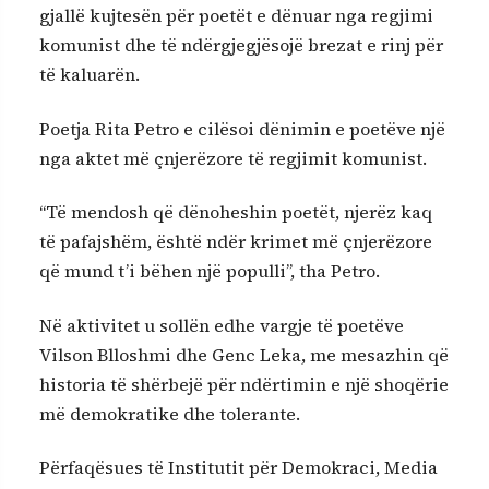
gjallë kujtesën për poetët e dënuar nga regjimi
komunist dhe të ndërgjegjësojë brezat e rinj për
të kaluarën.
Poetja Rita Petro e cilësoi dënimin e poetëve një
nga aktet më çnjerëzore të regjimit komunist.
“Të mendosh që dënoheshin poetët, njerëz kaq
të pafajshëm, është ndër krimet më çnjerëzore
që mund t’i bëhen një populli”, tha Petro.
Në aktivitet u sollën edhe vargje të poetëve
Vilson Blloshmi dhe Genc Leka, me mesazhin që
historia të shërbejë për ndërtimin e një shoqërie
më demokratike dhe tolerante.
Përfaqësues të Institutit për Demokraci, Media