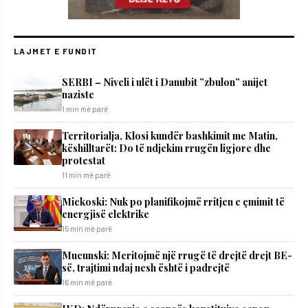
LAJMET E FUNDIT
SERBI – Niveli i ulët i Danubit ”zbulon” anijet
naziste
1 min më parë
Territorialja, Klosi kundër bashkimit me Matin,
këshilltarët: Do të ndjekim rrugën ligjore dhe
protestat
11 min më parë
Mickoski: Nuk po planifikojmë rritjen e çmimit të
energjisë elektrike
15 min më parë
Mucunski: Meritojmë një rrugë të drejtë drejt BE-
së, trajtimi ndaj nesh është i padrejtë
16 min më parë