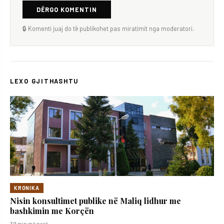
DËRGO KOMENTIN
🔒 Komenti juaj do të publikohet pas miratimit nga moderatori.
LEXO GJITHASHTU
KRONIKA
Nisin konsultimet publike në Maliq lidhur me
bashkimin me Korçën
39 min më parë