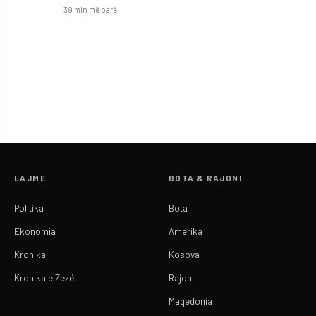
39 min më parë
LAJME
BOTA & RAJONI
Politika
Bota
Ekonomia
Amerika
Kronika
Kosova
Kronika e Zezë
Rajoni
Maqedonia