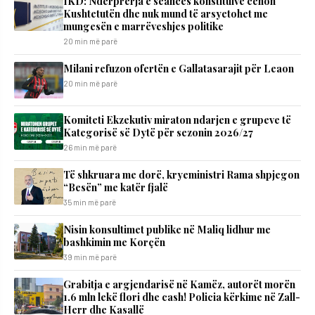
IKD: Ndërprerja e seancës konstituive cenon
Kushtetutën dhe nuk mund të arsyetohet me
mungesën e marrëveshjes politike
20 min më parë
Milani refuzon ofertën e Gallatasarajit për Leaon
20 min më parë
Komiteti Ekzekutiv miraton ndarjen e grupeve të
Kategorisë së Dytë për sezonin 2026/27
26 min më parë
Të shkruara me dorë, kryeministri Rama shpjegon
“Besën” me katër fjalë
35 min më parë
Nisin konsultimet publike në Maliq lidhur me
bashkimin me Korçën
39 min më parë
Grabitja e argjendarisë në Kamëz, autorët morën
1.6 mln lekë flori dhe cash! Policia kërkime në Zall-
Herr dhe Kasallë