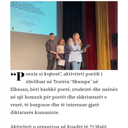
“P
oezia si kujtesë”, aktiviteti poetik i
zhvilluar në Teatrin “Skampa” në
Elbasan, bëri bashkë poetë, studentë dhe nxënës
në një homazh për poetët dhe shkrimtarët e
vrarë, të burgosur dhe të internuar gjatë
diktaturës komuniste.
Aktiviteti u organizua në kuadër të 21 Majit,