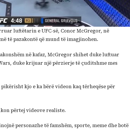
ërruar luftëtarin e UFC-së, Conor McGregor, në
 më të pazakontë që mund të imagjinohen.
ë zakonshëm në kafaz, McGregor shihet duke luftuar
ars, duke krijuar një përzierje të çuditshme mes
 pikërisht kjo e ka bërë videon kaq tërheqëse për
hkon përtej videove realiste.
binojnë personazhe të famshëm, sporte, meme dhe botë