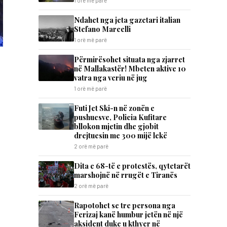
1 orë më parë
Ndahet nga jeta gazetari italian
Stefano Marcelli
1 orë më parë
Përmirësohet situata nga zjarret
në Mallakastër! Mbeten aktive 10
vatra nga veriu në jug
1 orë më parë
Futi Jet Ski-n në zonën e
pushuesve, Policia Kufitare
bllokon mjetin dhe gjobit
drejtuesin me 300 mijë lekë
2 orë më parë
Dita e 68-të e protestës, qytetarët
marshojnë në rrugët e Tiranës
2 orë më parë
Rapotohet se tre persona nga
Ferizaj kanë humbur jetën në një
aksident duke u kthyer në