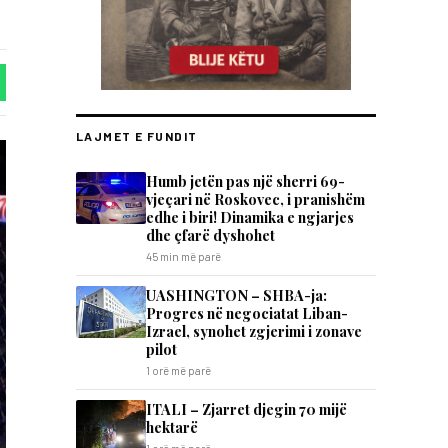
LAJMET E FUNDIT
Humb jetën pas një sherri 69-
vjeçari në Roskovec, i pranishëm
edhe i biri! Dinamika e ngjarjes
dhe çfarë dyshohet
45 min më parë
UASHINGTON – SHBA-ja:
Progres në negociatat Liban-
Izrael, synohet zgjerimi i zonave
pilot
1 orë më parë
ITALI – Zjarret djegin 70 mijë
hektarë