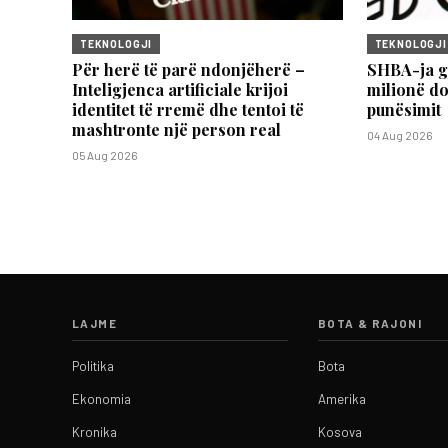
TEKNOLOGJI
TEKNOLOGJI
Për herë të parë ndonjëherë –
SHBA-ja g
Inteligjenca artificiale krijoi
milionë do
identitet të rremë dhe tentoi të
punësimit
mashtronte një person real
04 Aug 2026
05 Aug 2026
LAJME
BOTA & RAJONI
Politika
Bota
Ekonomia
Amerika
Kronika
Kosova