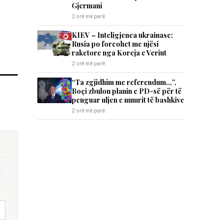
Gjermani
2 orë më parë
KIEV – Inteligjenca ukrainase:
Rusia po forcohet me njësi
raketore nga Koreja e Veriut
2 orë më parë
“Ta zgjidhim me referendum…”,
Boçi zbulon planin e PD-së për të
penguar uljen e numrit të bashkive
2 orë më parë