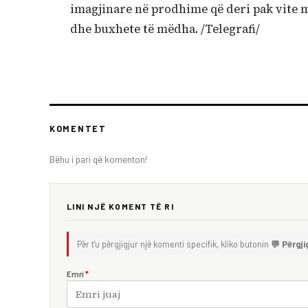
imagjinare në prodhime që deri pak vite m
dhe buxhete të mëdha. /Telegrafi/
KOMENTET
Bëhu i pari që komenton!
LINI NJË KOMENT TË RI
Për t'u përgjigjur një komenti specifik, kliko butonin
💬 Përgji
Emri
*