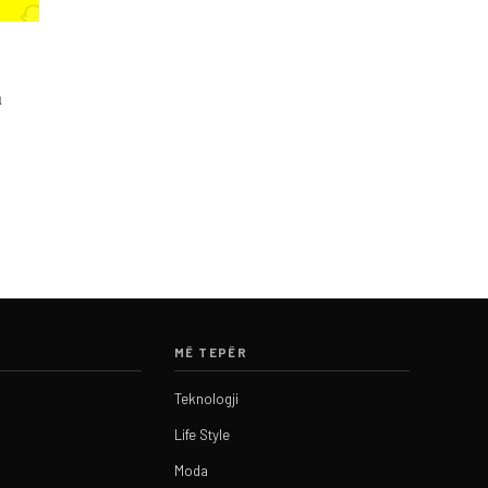
n
MË TEPËR
Teknologji
Life Style
Moda