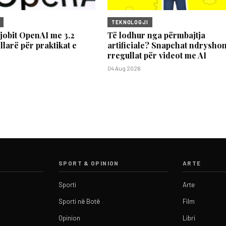
TEKNOLOGJI
jobit OpenAI me 3.2
Të lodhur nga përmbajtja
llarë për praktikat e
artificiale? Snapchat ndrysho
rregullat për videot me AI
04 Aug 2026
SPORT & OPINION
ARTE
Sporti
Arte
Sporti në Botë
Film
Opinion
Libri