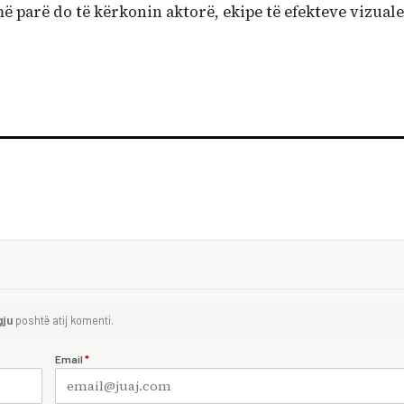
ë parë do të kërkonin aktorë, ekipe të efekteve vizuale
gju
poshtë atij komenti.
Email
*