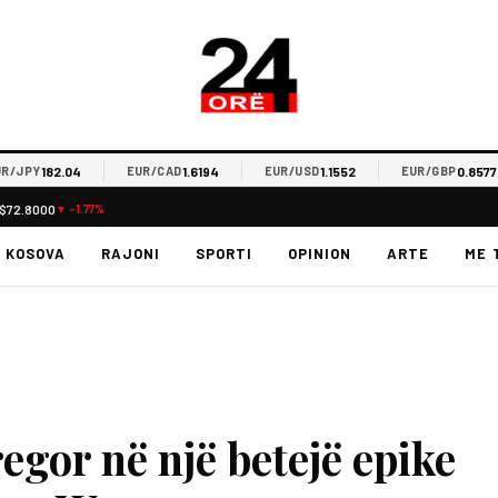
182.04
1.6194
1.1552
0.8577
PY
EUR/CAD
EUR/USD
EUR/GBP
$72.8000
▼ -1.77%
KOSOVA
RAJONI
SPORTI
OPINION
ARTE
ME 
egor në një betejë epike