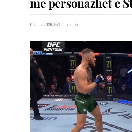
me personazhet e S
01 June 2026, 14:10
·
1 min lexim