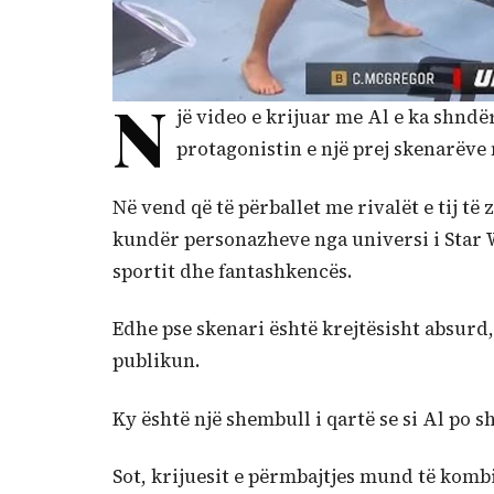
N
jë video e krijuar me Al e ka shnd
protagonistin e një prej skenarëve
Në vend që të përballet me rivalët e tij t
kundër personazheve nga universi i Star W
sportit dhe fantashkencës.
Edhe pse skenari është krejtësisht absurd,
publikun.
Ky është një shembull i qartë se si Al po s
Sot, krijuesit e përmbajtjes mund të kom