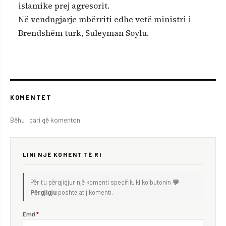
islamike prej agresorit.
Në vendngjarje mbërriti edhe vetë ministri i
Brendshëm turk, Suleyman Soylu.
KOMENTET
Bëhu i pari që komenton!
LINI NJË KOMENT TË RI
Për t'u përgjigjur një komenti specifik, kliko butonin
💬
Përgjigju
poshtë atij komenti.
Emri
*