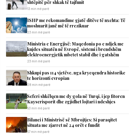
shtëpitë për shkak të tajfunit
13 min më parë
ISHP me rekomandime gjatë ditëve të nxehta: Të
moshuarit janë më të rrezikuar
23 min më parë
Ministria e Energjisë: Maqedonia po e ndjek me
kujdes situatën në Evropë, sistemi i brendshëm
elektroenergjetik mbetet stabil dhe i gatshëm
23 min më parë
Shkupi pas 114 vjetëve, nga kryeqendra historike
te horizonti evropian
28 min më parë
Seferi shkëlqen me dy gola në Turqi, i jep fitoren
Kayserisporit dhe zgjidhet lojtari i ndeshjes
53 min më parë
Bilanci i Ministrisë së Mbrojtjes: Si paraqitet
situata me zjarret në 24 orët e fundit
57 min më parë