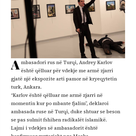
A
mbasadori rus në Turqi, Andrey Karlov
është qëlluar për vdekje me armë zjarri
gjatë një ekspozite arti pamor në kryeqytetin
turk, Ankara.
“Karlov është qëlluar me armë zjarri në
momentin kur po mbante fjalim”, deklaroi
ambasada ruse në Turqi, duke shtuar se beson
se pas sulmit fshihen radikalët islamikë.
Lajmi i vdekjes së ambasadorit është
konfirmuar zyrtarisht nga Moska.