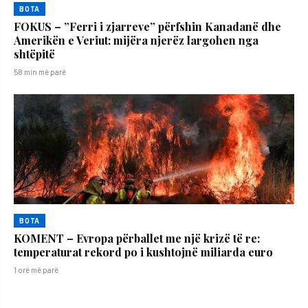
BOTA
FOKUS – ”Ferri i zjarreve” përfshin Kanadanë dhe
Amerikën e Veriut: mijëra njerëz largohen nga
shtëpitë
58 min më parë
BOTA
KOMENT – Evropa përballet me një krizë të re:
temperaturat rekord po i kushtojnë miliarda euro
1 orë më parë