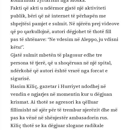
Fakti që akti u ndërmor gjatë një aktiviteti
publik, bëri që në internet të përhapën me
shpejtësi pamjet e sulmit. Në njërën prej videove
që po qarkullojnë, autori dëgjohet të thotë fill
pas të shtënave: “Ne vdesim në Aleppo, ju vdisni
këtu!”.
Gjatë sulmit mbetën të plagosur edhe tre
persona të tjerë, që u shoqëruan në një spital,
ndërkohë që autori është vrarë nga forcat e
sigurisë.
Hasim Kiliç, gazetar i Hurriyet ndodhej në
vendin e ngjarjes në momentin kur u dëgjuan
krismat. Ai thotë se agresori ka qëlluar
fillimisht në ajër për të trembur njerëzit dhe më
pas ka vënë në shënjestër ambasadorin rus.
Kiliç thotë se ka dëgjuar slogane radikale