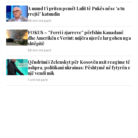
A mund t’i priten pemët Lulit të Pukës nëse ‘a tu
rrejtë’ katundin
58 min më parë
FOKUS – ”Ferri i zjarreve” përfshin Kanadanë
dhe Amerikën e Veriut: mijëra njerëz largohen nga
shtëpitë
58 min më parë
Qëndrimi i Zelenskyt për Kosovën nxit reagime të
ashpra, politikani ukrainas: Pështymë në fytyrën e
një vendi mik
1 orë më parë