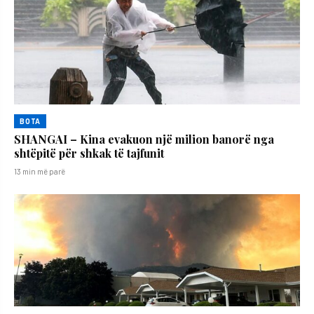
BOTA
SHANGAI – Kina evakuon një milion banorë nga
shtëpitë për shkak të tajfunit
13 min më parë