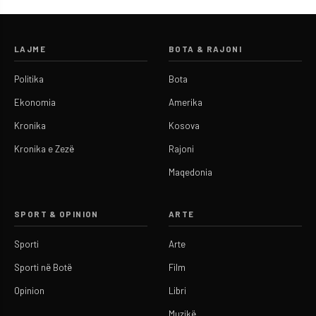
LAJME
BOTA & RAJONI
Politika
Bota
Ekonomia
Amerika
Kronika
Kosova
Kronika e Zezë
Rajoni
Maqedonia
SPORT & OPINION
ARTE
Sporti
Arte
Sporti në Botë
Film
Opinion
Libri
Muzikë