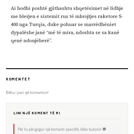
Ai hodhi poshtë gjithashtu shqetësimet në lidhje
me blerjen e sistemit rus të mbrojtjes raketore S-
400 nga Turqia, duke pohuar se marrëdhëniet
dypalëshe janë “më të mira, ndoshta se sa kanë
qenë ndonjëherë”.
KOMENTET
Bëhu i pari që komenton!
LINI NJË KOMENT TË RI
Për t'u përgjigjur një komenti specifik, kliko butonin
💬