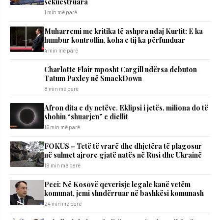
sekuestruara
1 min më parë
Muharremi me kritika të ashpra ndaj Kurtit: E ka
humbur kontrollin, koha e tij ka përfunduar
4 min më parë
Charlotte Flair mposht Cargill ndërsa debuton
Tatum Paxley në SmackDown
8 min më parë
Afron dita e dy netëve. Eklipsi i jetës, miliona do të
shohin “shuarjen” e diellit
16 min më parë
FOKUS – Tetë të vrarë dhe dhjetëra të plagosur
në sulmet ajrore gjatë natës në Rusi dhe Ukrainë
18 min më parë
Peci: Në Kosovë qeverisje legale kanë vetëm
komunat, jemi shndërruar në bashkësi komunash
24 min më parë