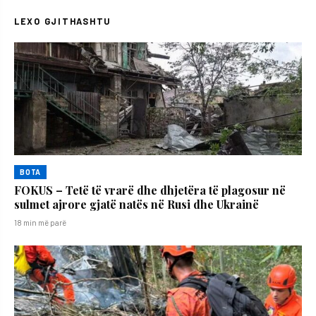
LEXO GJITHASHTU
BOTA
FOKUS – Tetë të vrarë dhe dhjetëra të plagosur në
sulmet ajrore gjatë natës në Rusi dhe Ukrainë
18 min më parë