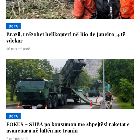
BOTA
Brazil, rrëzohet helikopteri në Rio de Janeiro, 4 të
vdekur
49 min më parë
BOTA
FOKUS – SHBA po konsumon me shpejtësi raketat e
avancuara në luftën me Iranin
2 orë më parë