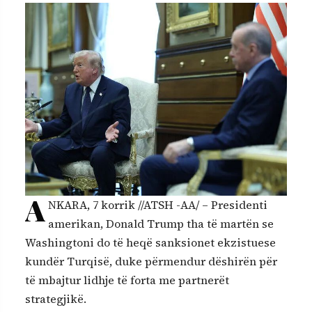
A
NKARA, 7 korrik //ATSH -AA/ – Presidenti
amerikan, Donald Trump tha të martën se
Washingtoni do të heqë sanksionet ekzistuese
kundër Turqisë, duke përmendur dëshirën për
të mbajtur lidhje të forta me partnerët
strategjikë.