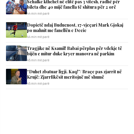
Schalke kthehet në elitë pas 3 vitesh, radhë për
bileta dhe 40 mijë fanella të shitura për 2 orë
44 min më parë
Dopietë ndaj Buducnost, 17-vjeçari Mark Gjokaj
po mahnit me fanellën e Decic
44 min më parë
Tragjike në Ksamil! Babai përplas për vdekje të
bijën e mitur duke kryer manovra në parkim
45 min më parë
“Duhet zbatuar ligji. Kaq!”/ Braçe pas zjarrit në
Krujë: Zjarrfikësit meritojnë më shumë
45 min më parë