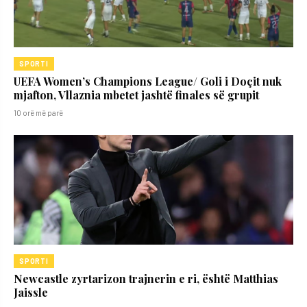
SPORTI
UEFA Women’s Champions League/ Goli i Doçit nuk
mjafton, Vllaznia mbetet jashtë finales së grupit
10 orë më parë
SPORTI
Newcastle zyrtarizon trajnerin e ri, është Matthias
Jaissle