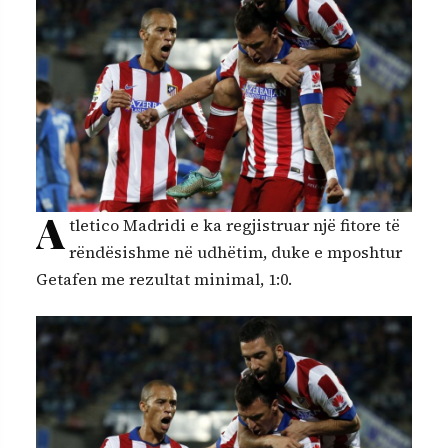
A
tletico Madridi e ka regjistruar një fitore të
rëndësishme në udhëtim, duke e mposhtur
Getafen me rezultat minimal, 1:0.