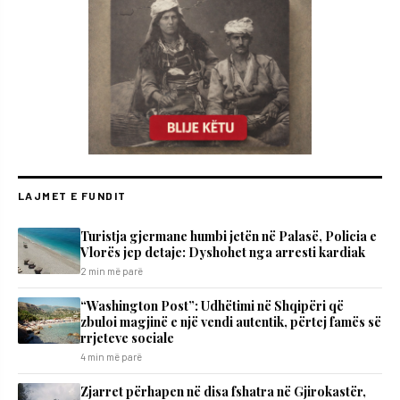
LAJMET E FUNDIT
Turistja gjermane humbi jetën në Palasë, Policia e
Vlorës jep detaje: Dyshohet nga arresti kardiak
2 min më parë
“Washington Post”: Udhëtimi në Shqipëri që
zbuloi magjinë e një vendi autentik, përtej famës së
rrjeteve sociale
4 min më parë
Zjarret përhapen në disa fshatra në Gjirokastër,