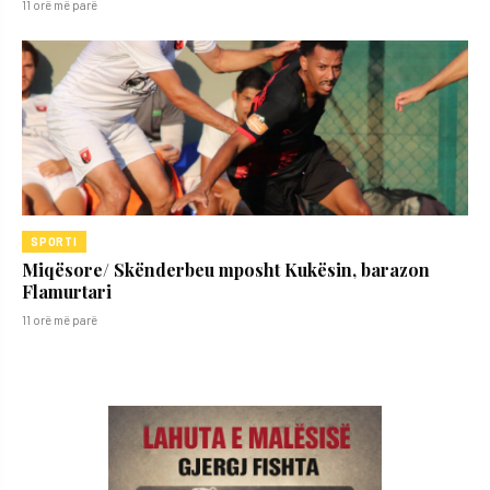
11 orë më parë
SPORTI
Miqësore/ Skënderbeu mposht Kukësin, barazon
Flamurtari
11 orë më parë