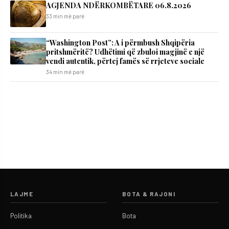
AGJENDA NDËRKOMBËTARE 06.8.2026
33 min më parë
“Washington Post”: A i përmbush Shqipëria
pritshmëritë? Udhëtimi që zbuloi magjinë e një
vendi autentik, përtej famës së rrjeteve sociale
34 min më parë
LAJME
BOTA & RAJONI
Politika
Bota