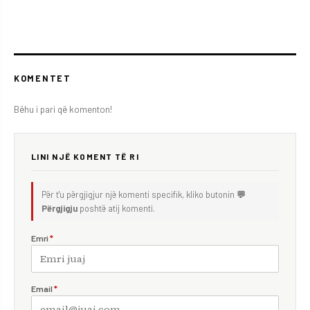
KOMENTET
Bëhu i pari që komenton!
LINI NJË KOMENT TË RI
Për t'u përgjigjur një komenti specifik, kliko butonin
💬
Përgjigju
poshtë atij komenti.
Emri
*
Email
*