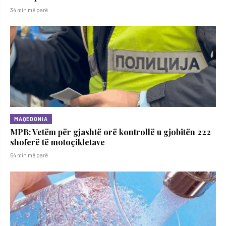
34 min më parë
MAQEDONIA
MPB: Vetëm për gjashtë orë kontrollë u gjobitën 222
shoferë të motoçikletave
54 min më parë