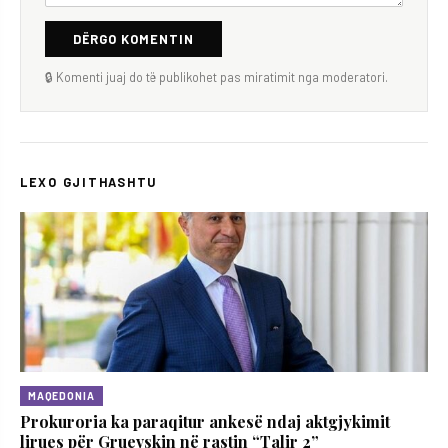
DËRGO KOMENTIN
🔒 Komenti juaj do të publikohet pas miratimit nga moderatori.
LEXO GJITHASHTU
MAQEDONIA
Prokuroria ka paraqitur ankesë ndaj aktgjykimit
lirues për Gruevskin në rastin “Talir 2”