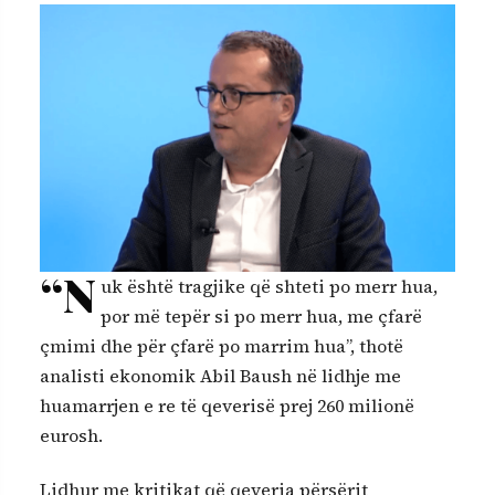
“N
uk është tragjike që shteti po merr hua,
por më tepër si po merr hua, me çfarë
çmimi dhe për çfarë po marrim hua”, thotë
analisti ekonomik Abil Baush në lidhje me
huamarrjen e re të qeverisë prej 260 milionë
eurosh.
Lidhur me kritikat që qeveria përsërit