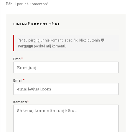
Bëhu i pari që komenton!
LINI NJË KOMENT TË RI
Për t'u përgjigjur një komenti specifik, kliko butonin
💬
Përgjigju
poshtë atij komenti.
Emri
*
Email
*
Komenti
*