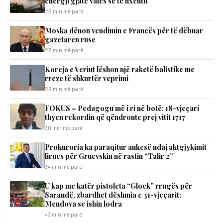
energji gjatë valës së të nxehtit
28 min më parë
Moska dënon vendimin e Francës për të dëbuar
gazetaren ruse
29 min më parë
Koreja e Veriut lëshon një raketë balistike me
rreze të shkurtër veprimi
29 min më parë
FOKUS – Pedagogu më i ri në botë: 18-vjeçari
thyen rekordin që qëndronte prej vitit 1717
30 min më parë
Prokuroria ka paraqitur ankesë ndaj aktgjykimit
lirues për Gruevskin në rastin “Talir 2”
34 min më parë
U kap me katër pistoleta “Glock” rrugës për
Sarandë, zbardhet dëshmia e 31-vjeçarit:
Mendova se ishin lodra
43 min më parë