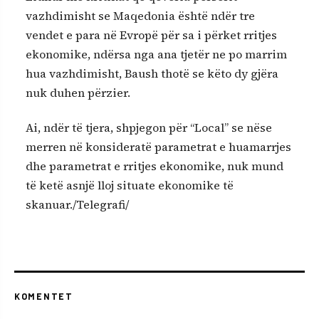
vazhdimisht se Maqedonia është ndër tre
vendet e para në Evropë për sa i përket rritjes
ekonomike, ndërsa nga ana tjetër ne po marrim
hua vazhdimisht, Baush thotë se këto dy gjëra
nuk duhen përzier.
Ai, ndër të tjera, shpjegon për “Local” se nëse
merren në konsideratë parametrat e huamarrjes
dhe parametrat e rritjes ekonomike, nuk mund
të ketë asnjë lloj situate ekonomike të
skanuar./Telegrafi/
KOMENTET