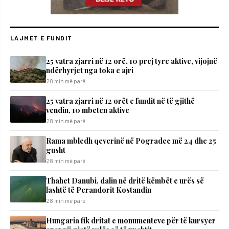
LAJMET E FUNDIT
25 vatra zjarri në 12 orë, 10 prej tyre aktive, vijojnë
ndërhyrjet nga toka e ajri
28 min më parë
25 vatra zjarri në 12 orët e fundit në të gjithë
vendin, 10 mbeten aktive
28 min më parë
Rama mbledh qeverinë në Pogradec më 24 dhe 25
gusht
28 min më parë
Thahet Danubi, dalin në dritë këmbët e urës së
lashtë të Perandorit Kostandin
28 min më parë
Hungaria fik dritat e monumenteve për të kursyer