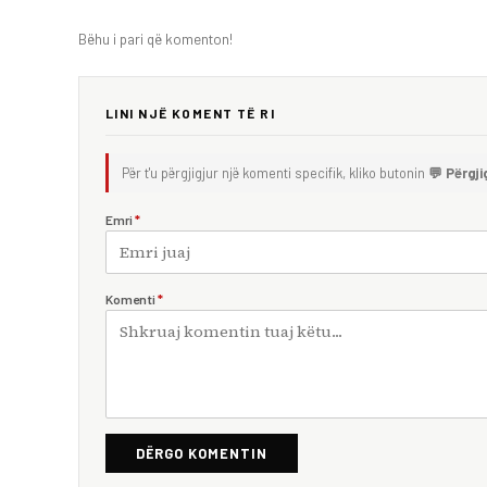
Bëhu i pari që komenton!
LINI NJË KOMENT TË RI
Për t'u përgjigjur një komenti specifik, kliko butonin
💬 Përgji
Emri
*
Komenti
*
DËRGO KOMENTIN