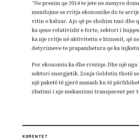
“Ne presim qe 2014 te jete ne menyre dome
mendojme se rritja ekonomike do te arrije n
vitin e kaluar. Ajo që po shohim tani dhe 
ka qene relativisht e forte, sektori i bujq
ka nje rritje në aktivitetin e biznesit, q
detyrimeve te prapambetura qe ka injketuar
Por ekonomia ka dhe rreziqe. Dhe një nga
sektori energjetik. Zonja Goldstin thotë se
një paketë të gjerë masash ku të përfshihe
zbatimi i nje mekanizmi transparent per ta
KOMENTET