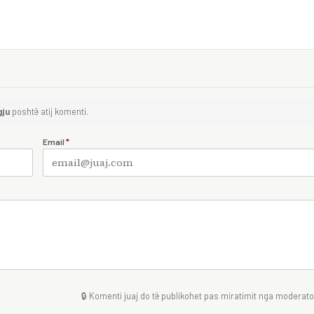
gju
poshtë atij komenti.
Email
*
🔒 Komenti juaj do të publikohet pas miratimit nga moderator