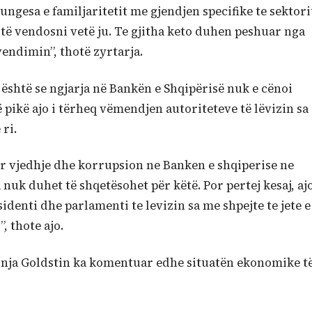
gesa e familjaritetit me gjendjen specifike te sektori
t të vendosni vetë ju. Te gjitha keto duhen peshuar nga
endimin”, thotë zyrtarja.
ë është se ngjarja në Bankën e Shqipërisë nuk e cënoi
të pikë ajo i tërheq vëmendjen autoriteteve të lëvizin sa
ri.
er vjedhje dhe korrupsion ne Banken e shqiperise ne
 nuk duhet të shqetësohet për këtë. Por pertej kesaj, aj
sidenti dhe parlamenti te levizin sa me shpejte te jete e
, thote ajo.
onja Goldstin ka komentuar edhe situatën ekonomike t