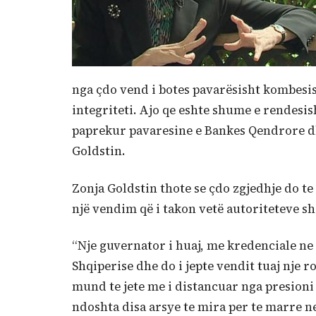
nga çdo vend i botes pavarësisht kombesise
integriteti. Ajo qe eshte shume e rendesi
paprekur pavaresine e Bankes Qendrore dhe 
Goldstin.
Zonja Goldstin thote se çdo zgjedhje do te
një vendim që i takon vetë autoriteteve sh
“Nje guvernator i huaj, me kredenciale ne 
Shqiperise dhe do i jepte vendit tuaj nje 
mund te jete me i distancuar nga presioni 
ndoshta disa arsye te mira per te marre ne