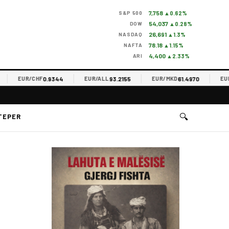
7,758
S&P 500
▲0.62%
54,037
DOW
▲0.28%
26,691
NASDAQ
▲1.3%
78.18
NAFTA
▲1.15%
4,400
ARI
▲2.33%
0.9344
93.2155
61.4970
EUR/CHF
EUR/ALL
EUR/MKD
EUR/RS
🔍
TEPER