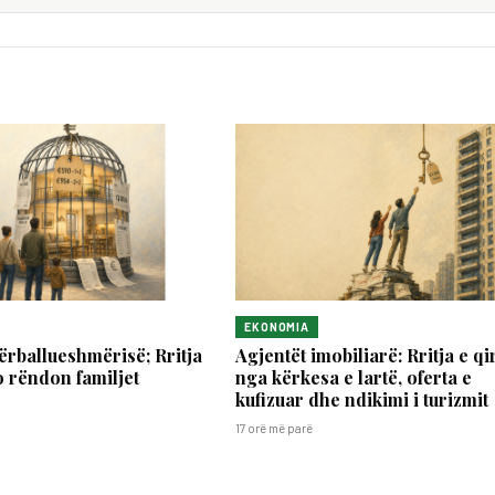
EKONOMIA
përballueshmërisë; Rritja
Agjentët imobiliarë: Rritja e qi
o rëndon familjet
nga kërkesa e lartë, oferta e
kufizuar dhe ndikimi i turizmit
17 orë më parë