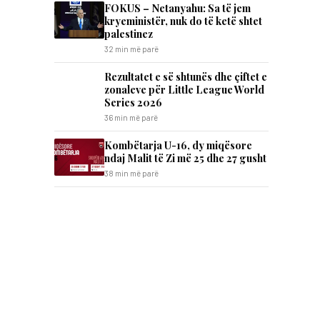
FOKUS – Netanyahu: Sa të jem
kryeministër, nuk do të ketë shtet
palestinez
32 min më parë
Rezultatet e së shtunës dhe çiftet e
zonaleve për Little League World
Series 2026
36 min më parë
Kombëtarja U-16, dy miqësore
ndaj Malit të Zi më 25 dhe 27 gusht
38 min më parë