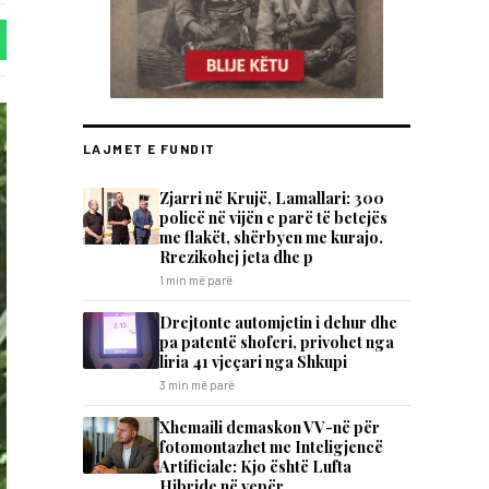
LAJMET E FUNDIT
Zjarri në Krujë, Lamallari: 300
policë në vijën e parë të betejës
me flakët, shërbyen me kurajo.
Rrezikohej jeta dhe p
1 min më parë
Drejtonte automjetin i dehur dhe
pa patentë shoferi, privohet nga
liria 41 vjeçari nga Shkupi
3 min më parë
Xhemaili demaskon VV-në për
fotomontazhet me Inteligjencë
Artificiale: Kjo është Lufta
Hibride në vepër