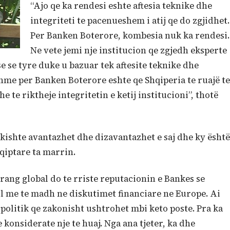
“Ajo qe ka rendesi eshte aftesia teknike dhe
integriteti te pacenueshem i atij qe do zgjidhet.
Per Banken Boterore, kombesia nuk ka rendesi.
Ne vete jemi nje institucion qe zgjedh eksperte
 se tyre duke u bazuar tek aftesite teknike dhe
shme per Banken Boterore eshte qe Shqiperia te ruajë te
te riktheje integritetin e ketij institucioni”, thotë
 kishte avantazhet dhe dizavantazhet e saj dhe ky është
qiptare ta marrin.
rang global do te rriste reputacionin e Bankes se
rol me te madh ne diskutimet financiare ne Europe. Ai
politik qe zakonisht ushtrohet mbi keto poste. Pra ka
 konsiderate nje te huaj. Nga ana tjeter, ka dhe