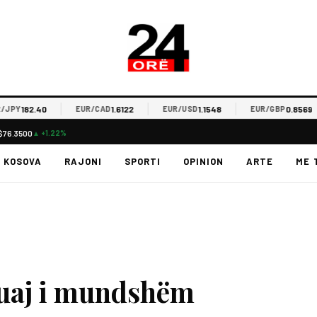
182.40
1.6122
1.1548
0.8569
EUR/CAD
EUR/USD
EUR/GBP
$76.3500
▲ +1.22%
KOSOVA
RAJONI
SPORTI
OPINION
ARTE
ME 
huaj i mundshëm