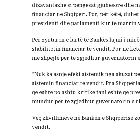
dizavantazhe si pengesat gjuhesore dhe mun
financiar ne Shqiperi. Por, për këtë, duhe
presidenti dhe parlamenti kur te marrin v
Për zyrtaren e lartë të Bankës lajmi i mir
stabilitetin financiar të vendit. Por në kë
më shpejtë për të zgjedhur guvernatorin e 
“Nuk ka asnje efekt sistemik nga akuzat p
sistemin financiar te vendit. Pra Shqipëria
qe eshte po ashtu kritike tani eshte qe pre
mundur per te zgjedhur guvernatorin e ri”
Veç zhvillimeve në Bankën e Shqipërisë z
vendit.