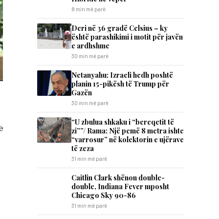
8 min më parë
Deri në 36 gradë Celsius – ky
është parashikimi i motit për javën
e ardhshme
30 min më parë
Netanyahu: Izraeli hedh poshtë
planin 15-pikësh të Trump për
Gazën
30 min më parë
“U zbulua shkaku i “bereqetit të
e
zi””/ Rama: Një pemë 8 metra ishte
“varrosur” në kolektorin e ujërave
të zeza
31 min më parë
Caitlin Clark shënon double-
double, Indiana Fever mposht
Chicago Sky 90-86
31 min më parë