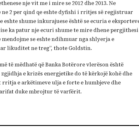
thenese nje vit me i mire se 2012 dhe 2013. Ne
e 2 per qind qe eshte dyfishi i rritjes së regjistruar
qe eshte shume inkurajuese është se ecuria e eksportev
esise ka patur nje ecuri shume te mire dhene pergjithesi
ë ne mendojme se eshte ndihmuar nga shlyerja e
 likuditet ne treg”, thote Goldstin.
 më të mëdhatë që Banka Botërore vlerëson është
 zgjidhja e krizës energjetike do të kërkojë kohë dhe
t rritja e arkëtimeve ulja e forte e humbjeve dhe
rifat duke mbrojtur të varfërit.