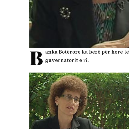
B
anka Botërore ka bërë për herë t
guvernatorit e ri.