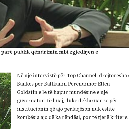
ë parë publik qëndrimin mbi zgjedhjen e
Në një intervistë për Top Channel, drejtoresha 
Bankes per Ballkanin Perëndimor Ellen
Goldstin e lë të hapur mundësinë e një
guvernatori të huaj, duke deklaruar se për
institucionin që ajo përfaqëson nuk është
kombësia ajo që ka rëndësi, por të tjerë kritere.