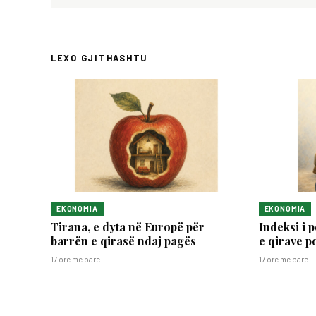
LEXO GJITHASHTU
EKONOMIA
EKONOMIA
Tirana, e dyta në Europë për
Indeksi i 
barrën e qirasë ndaj pagës
e qirave p
17 orë më parë
17 orë më parë